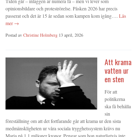
Tiden går – inläggen är numera få – men vi lever som
opinionsbildare och proteströrelse. Påsken 2026 har precis
passerat och det är 15 år sedan som kampen kom igång….
Läs
mer →
Postad av
Christine Holmberg
13 april, 2026
Att krama
vatten ur
en sten
För att
politikerna
ska få behålla
sin
föreställning om att det fortfarande går att krama ur den sista
medmänskligheten ur våra sociala trygghetssystem krävs nu
Maria på 1,1 miljoner kronor. Pengar som hon naturligtvis inte