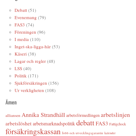
Debatt
(51)
Evenemang
(79)
FAS3
(74)
Föreningen
(96)
I media
(110)
Inget-ska-ligga-här
(53)
Kåseri
(38)
Lagar och regler
(48)
LSS
(40)
Politik
(171)
Sjukförsäkringen
(156)
Ur verkligheten
(108)
Ämen
arbetslinjen
Annika Strandhäll
arbetsförmedlingen
alliansen
debatt
FAS3
arbetslöshet
arbetsmarknadspolitik
Fattigchock
försäkringskassan
Jobb och utvecklingsgarantin
kalender