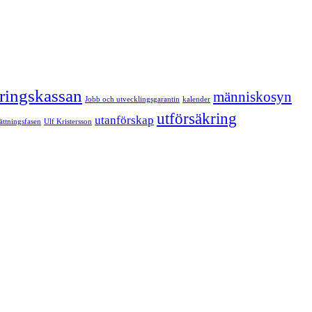
kringskassan
människosyn
Jobb och utvecklingsgarantin
kalender
utförsäkring
utanförskap
sättningsfasen
Ulf Kristersson