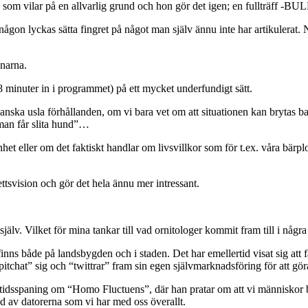
ik, som vilar på en allvarlig grund och hon gör det igen; en fullträff -
r någon lyckas sätta fingret på något man själv ännu inte har artikulerat
anarna.
 minuter in i programmet) på ett mycket underfundigt sätt.
anska usla förhållanden, om vi bara vet om att situationen kan brytas 
 man får slita hund”…
het eller om det faktiskt handlar om livsvillkor som för t.ex. våra bärpl
ttsvision och gör det hela ännu mer intressant.
jälv. Vilket för mina tankar till vad ornitologer kommit fram till i några 
finns både på landsbygden och i staden. Det har emellertid visat sig att 
chat” sig och “twittrar” fram sin egen självmarknadsföring för att göra 
sspaning om “Homo Fluctuens”, där han pratar om att vi människor blir t
rad av datorerna som vi har med oss överallt.