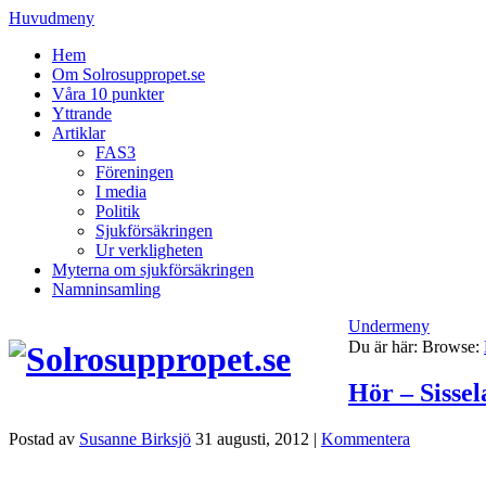
Huvudmeny
Hem
Om Solrosuppropet.se
Våra 10 punkter
Yttrande
Artiklar
FAS3
Föreningen
I media
Politik
Sjukförsäkringen
Ur verkligheten
Myterna om sjukförsäkringen
Namninsamling
Undermeny
Du är här:
Browse:
Hör – Sissel
Postad av
Susanne Birksjö
31 augusti, 2012
|
Kommentera