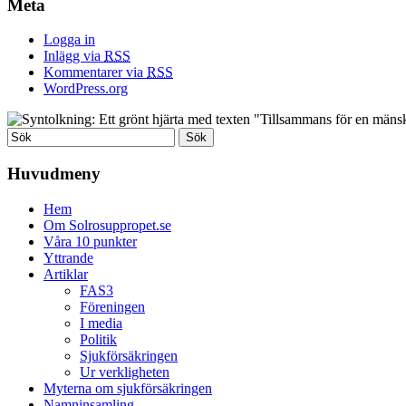
Meta
Logga in
Inlägg via
RSS
Kommentarer via
RSS
WordPress.org
Huvudmeny
Hem
Om Solrosuppropet.se
Våra 10 punkter
Yttrande
Artiklar
FAS3
Föreningen
I media
Politik
Sjukförsäkringen
Ur verkligheten
Myterna om sjukförsäkringen
Namninsamling