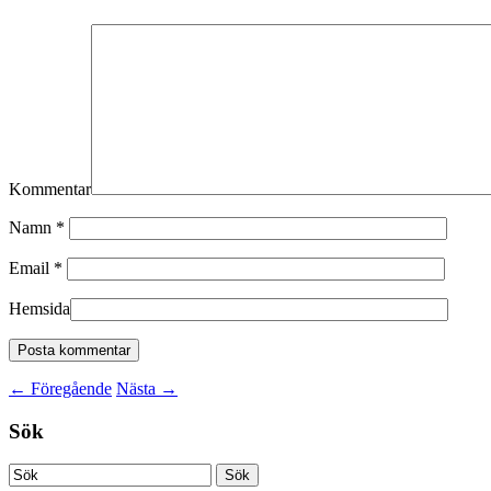
Kommentar
Namn
*
Email
*
Hemsida
←
Föregående
Nästa
→
Sök