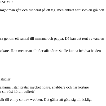
BULLSEYE!
. Något man gått och funderat på ett tag, men enbart haft som en grå och
bara genom ett samtal till mamma och pappa. Då kan det rent av vara en
ockare. Hon menar att allt fler allt oftare skulle kunna behöva ha den
studier:
fåglarna i stan pratar mycket högre, snabbare och har kortare
sin röst hörd i bullret?
ill en ny sort av webben. Det gäller att göra sig tillräckligt