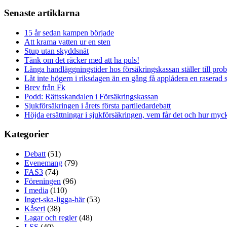
Senaste artiklarna
15 år sedan kampen började
Att krama vatten ur en sten
Stup utan skyddsnät
Tänk om det räcker med att ha puls!
Långa handläggningstider hos försäkringskassan ställer till pro
Låt inte högern i riksdagen än en gång få applådera en raserad 
Brev från Fk
Podd: Rättsskandalen i Försäkringskassan
Sjukförsäkringen i årets första partiledardebatt
Höjda ersättningar i sjukförsäkringen, vem får det och hur myck
Kategorier
Debatt
(51)
Evenemang
(79)
FAS3
(74)
Föreningen
(96)
I media
(110)
Inget-ska-ligga-här
(53)
Kåseri
(38)
Lagar och regler
(48)
LSS
(40)