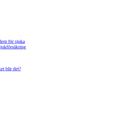
blem för sjuka
sjukförsäkring
et blir det?