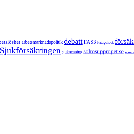
försä
debatt
FAS3
betslöshet
arbetsmarknadspolitik
Fattigchock
Sjukförsäkringen
solrosuppropet.se
sjukpenning
syssel