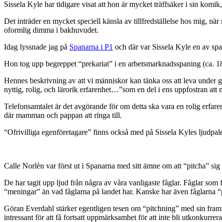
Sissela Kyle har tidigare visat att hon är mycket träffsäker i sin kom
Det inträder en mycket speciell känsla av tillfredställelse hos mig, nä
oformlig dimma i bakhuvudet.
Idag lyssnade jag på
Spanarna i P1
och där var Sissela Kyle en av sp
Hon tog upp begreppet “prekariat” i en arbetsmarknadsspaning (ca. 18
Hennes beskrivning av att vi människor kan tänka oss att leva under g
nyttig, rolig, och lärorik erfarenhet…”som en del i ens uppfostran att
Telefonsamtalet är det avgörande för om detta ska vara en rolig erfaren
där mamman och pappan att ringa till.
“Ofrivilliga egenföretagare” finns också med på Sissela Kyles ljudpale
Calle Norlèn var först ut i Spanarna med sitt ämne om att “pitcha” sig s
De har tagit upp ljud från några av våra vanligaste fåglar. Fåglar som 
“meningar” än vad fåglarna på landet har. Kanske har även fåglarna “pit
Göran Everdahl stärker egentligen tesen om “pitchning” med sin framtid
intressant för att få fortsatt uppmärksamhet för att inte bli utkonkurre