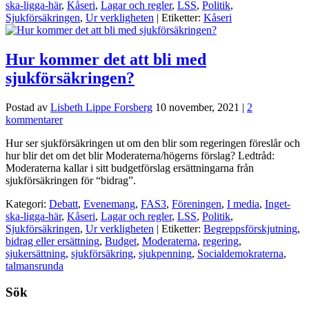
ska-ligga-här
,
Kåseri
,
Lagar och regler
,
LSS
,
Politik
,
Sjukförsäkringen
,
Ur verkligheten
| Etiketter:
Kåseri
Hur kommer det att bli med
sjukförsäkringen?
Postad av
Lisbeth Lippe Forsberg
10 november, 2021
|
2
kommentarer
Hur ser sjukförsäkringen ut om den blir som regeringen föreslår och
hur blir det om det blir Moderaterna/högerns förslag? Ledtråd:
Moderaterna kallar i sitt budgetförslag ersättningarna från
sjukförsäkringen för “bidrag”.
Kategori:
Debatt
,
Evenemang
,
FAS3
,
Föreningen
,
I media
,
Inget-
ska-ligga-här
,
Kåseri
,
Lagar och regler
,
LSS
,
Politik
,
Sjukförsäkringen
,
Ur verkligheten
| Etiketter:
Begreppsförskjutning
,
bidrag eller ersättning
,
Budget
,
Moderaterna
,
regering
,
sjukersättning
,
sjukförsäkring
,
sjukpenning
,
Socialdemokraterna
,
talmansrunda
Sök