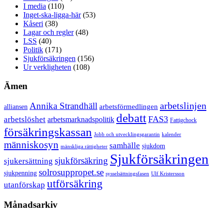
I media
(110)
Inget-ska-ligga-här
(53)
Kåseri
(38)
Lagar och regler
(48)
LSS
(40)
Politik
(171)
Sjukförsäkringen
(156)
Ur verkligheten
(108)
Ämen
arbetslinjen
Annika Strandhäll
arbetsförmedlingen
alliansen
debatt
FAS3
arbetslöshet
arbetsmarknadspolitik
Fattigchock
försäkringskassan
Jobb och utvecklingsgarantin
kalender
människosyn
samhälle
sjukdom
mänskliga rättigheter
Sjukförsäkringen
sjukförsäkring
sjukersättning
solrosuppropet.se
sjukpenning
sysselsättningsfasen
Ulf Kristersson
utförsäkring
utanförskap
Månadsarkiv