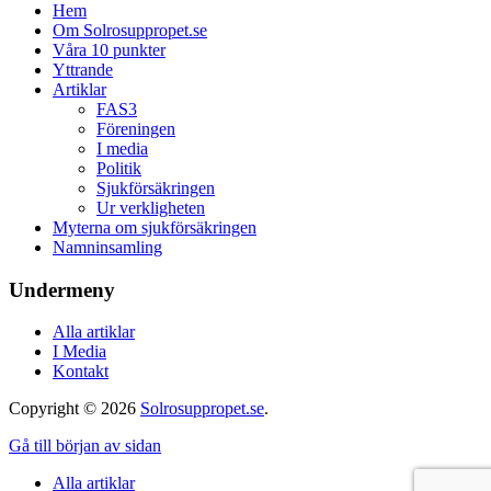
Hem
Om Solrosuppropet.se
Våra 10 punkter
Yttrande
Artiklar
FAS3
Föreningen
I media
Politik
Sjukförsäkringen
Ur verkligheten
Myterna om sjukförsäkringen
Namninsamling
Undermeny
Alla artiklar
I Media
Kontakt
Copyright © 2026
Solrosuppropet.se
.
Gå till början av sidan
Alla artiklar