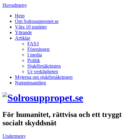
Huvudmeny
Hem
Om Solrosuppropet.se
Våra 10 punkter
Yttrande
Artiklar
FAS3
Föreningen
I media
Politik
Sjukförsäkringen
Ur verkligheten
Myterna om sjukförsäkringen
Namninsamling
För humanitet, rättvisa och ett tryggt
socialt skyddsnät
Undermeny