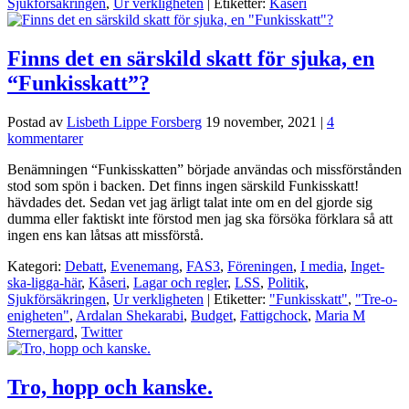
Sjukförsäkringen
,
Ur verkligheten
| Etiketter:
Kåseri
Finns det en särskild skatt för sjuka, en
“Funkisskatt”?
Postad av
Lisbeth Lippe Forsberg
19 november, 2021
|
4
kommentarer
Benämningen “Funkisskatten” började användas och missförstånden
stod som spön i backen. Det finns ingen särskild Funkisskatt!
hävdades det. Sedan vet jag ärligt talat inte om en del gjorde sig
dumma eller faktiskt inte förstod men jag ska försöka förklara så att
ingen ens kan låtsas att missförstå.
Kategori:
Debatt
,
Evenemang
,
FAS3
,
Föreningen
,
I media
,
Inget-
ska-ligga-här
,
Kåseri
,
Lagar och regler
,
LSS
,
Politik
,
Sjukförsäkringen
,
Ur verkligheten
| Etiketter:
"Funkisskatt"
,
"Tre-o-
enigheten"
,
Ardalan Shekarabi
,
Budget
,
Fattigchock
,
Maria M
Sternergard
,
Twitter
Tro, hopp och kanske.