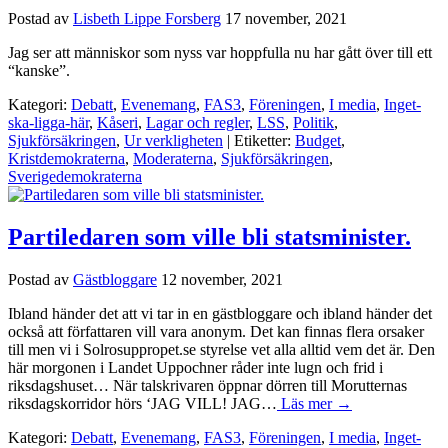
Postad av
Lisbeth Lippe Forsberg
17 november, 2021
Jag ser att människor som nyss var hoppfulla nu har gått över till ett
“kanske”.
Kategori:
Debatt
,
Evenemang
,
FAS3
,
Föreningen
,
I media
,
Inget-
ska-ligga-här
,
Kåseri
,
Lagar och regler
,
LSS
,
Politik
,
Sjukförsäkringen
,
Ur verkligheten
| Etiketter:
Budget
,
Kristdemokraterna
,
Moderaterna
,
Sjukförsäkringen
,
Sverigedemokraterna
Partiledaren som ville bli statsminister.
Postad av
Gästbloggare
12 november, 2021
Ibland händer det att vi tar in en gästbloggare och ibland händer det
också att författaren vill vara anonym. Det kan finnas flera orsaker
till men vi i Solrosuppropet.se styrelse vet alla alltid vem det är. Den
här morgonen i Landet Uppochner råder inte lugn och frid i
riksdagshuset… När talskrivaren öppnar dörren till Morutternas
riksdagskorridor hörs ‘JAG VILL! JAG…
Läs mer →
Kategori:
Debatt
,
Evenemang
,
FAS3
,
Föreningen
,
I media
,
Inget-