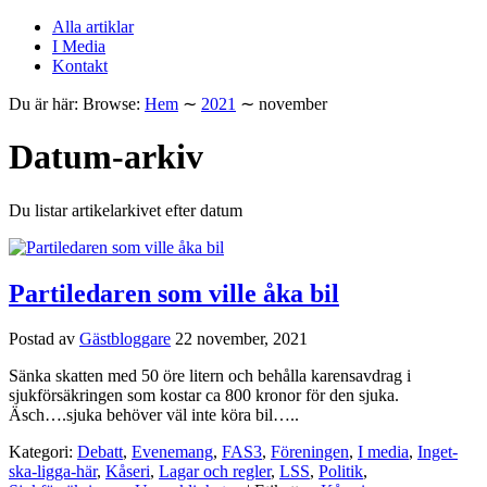
Alla artiklar
I Media
Kontakt
Du är här:
Browse:
Hem
∼
2021
∼
november
Datum-arkiv
Du listar artikelarkivet efter datum
Partiledaren som ville åka bil
Postad av
Gästbloggare
22 november, 2021
Sänka skatten med 50 öre litern och behålla karensavdrag i
sjukförsäkringen som kostar ca 800 kronor för den sjuka.
Äsch….sjuka behöver väl inte köra bil…..
Kategori:
Debatt
,
Evenemang
,
FAS3
,
Föreningen
,
I media
,
Inget-
ska-ligga-här
,
Kåseri
,
Lagar och regler
,
LSS
,
Politik
,