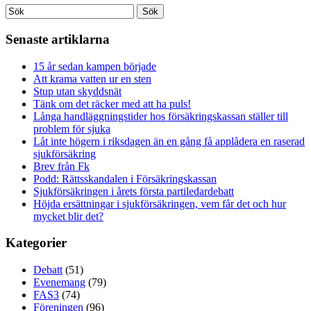
Senaste artiklarna
15 år sedan kampen började
Att krama vatten ur en sten
Stup utan skyddsnät
Tänk om det räcker med att ha puls!
Långa handläggningstider hos försäkringskassan ställer till
problem för sjuka
Låt inte högern i riksdagen än en gång få applådera en raserad
sjukförsäkring
Brev från Fk
Podd: Rättsskandalen i Försäkringskassan
Sjukförsäkringen i årets första partiledardebatt
Höjda ersättningar i sjukförsäkringen, vem får det och hur
mycket blir det?
Kategorier
Debatt
(51)
Evenemang
(79)
FAS3
(74)
Föreningen
(96)