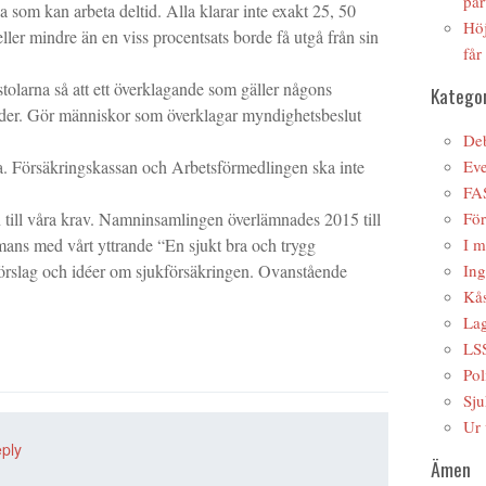
par
a som kan arbeta deltid. Alla klarar inte exakt 25, 50
Höj
ller mindre än en viss procentsats borde få utgå från sin
får
stolarna så att ett överklagande som gäller någons
Kategor
nader. Gör människor som överklagar myndighetsbeslut
Deb
na. Försäkringskassan och Arbetsförmedlingen ska inte
Ev
FA
till våra krav. Namninsamlingen överlämnades 2015 till
Fö
mans med vårt yttrande “En sjukt bra och trygg
I m
, förslag och idéer om sjukförsäkringen. Ovanstående
Ing
Kås
Lag
LS
Pol
Sju
Ur 
ply
Ämen