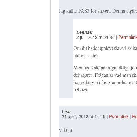
Jag kallar FAS3 för slaveri. Denna åtgärd 
Lennart
2 juli, 2012
at
21:46
|
Permalin
Om du hade upplevt slaveri så had
utarma ordet.
Men fas-3 skapar inga riktiga job
deltagare). Frågan är vad man ska
högre krav på fas-3 anordnare att
behövs.
Lisa
24 april, 2012
at
11:19
|
Permalink
|
Re
Viktigt!