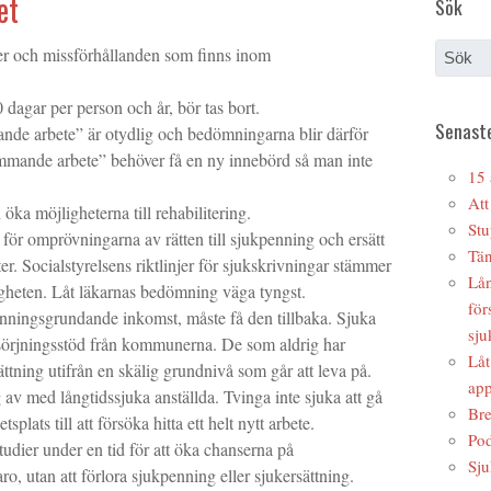
et
Sök
ter och missförhållanden som finns inom
.0 dagar per person och år, bör tas bort.
Senaste
nde arbete” är otydlig och bedömningarna blir därför
mmande arbete” behöver få en ny innebörd så man inte
15 
Att
 öka möjligheterna till rehabilitering.
Stu
 för omprövningarna av rätten till sjukpenning och ersätt
Tän
r. Socialstyrelsens riktlinjer för sjukskrivningar stämmer
Lån
igheten. Låt läkarnas bedömning väga tyngst.
för
enningsgrundande inkomst, måste få den tillbaka. Sjuka
sju
försörjningsstöd från kommunerna. De som aldrig har
Låt
ttning utifrån en skälig grundnivå som går att leva på.
app
g av med långtidssjuka anställda. Tvinga inte sjuka att gå
Bre
splats till att försöka hitta ett helt nytt arbete.
Pod
studier under en tid för att öka chanserna på
Sju
o, utan att förlora sjukpenning eller sjukersättning.