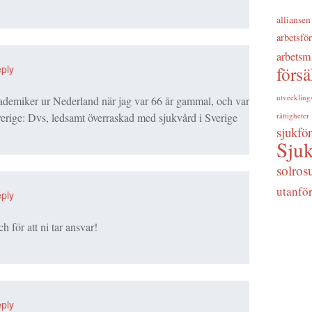
alliansen
arbetsfö
arbetsm
förs
ply
utveckling
ademiker ur Nederland när jag var 66 år gammal, och var
rättigheter
verige: Dvs, ledsamt överraskad med sjukvård i Sverige
sjukfö
Sjuk
solros
utanfö
ply
 för att ni tar ansvar!
ply