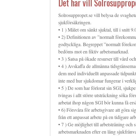
Det här vill Solrosupprop
Solrosuppropet.se vill belysa de svaghe
sjukförsäkringen.
• 1 ) Målet om sänkt sjuktal, till i snitt 9
• 2) Definitionen av ”normalt förekomma
godtyckliga. Begreppet ”normalt föreko
bedöms mot en fiktiv arbetsmarknad.
• 3 ) Satsa på ökade resurser till vård och
• 4 ) Avskaffa de allmänna tidsgränserna
dem med individuellt anpassade tidpunkte
inte med hur sjukdomar fungerar i verkl
• 5 ) De som har förlorat sin SGI, sjukp
tvingas i allt större utsträckning söka 
arbetat ihop någon SGI bör kunna få ersä
• 6) Försvåra för arbetsgivare att göra si
från ett anpassat arbete på en tidigare arbet
• 7 ) Ge möjlighet till arbetsträning och 
arbetsmarknaden efter en lång sjukfrånvar