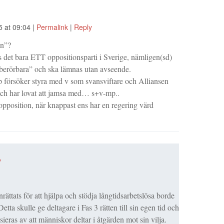
5
at
09:04
|
Permalink
|
Reply
on”?
ns det bara ETT oppositionsparti i Sverige, nämligen(sd)
berörbara” och ska lämnas utan avseende.
 försöker styra med v som svansviftare och Alliansen
t och har lovat att jamsa med… s+v-mp..
opposition, när knappast ens har en regering värd
y
nrättats för att hjälpa och stödja långtidsarbetslösa borde
etta skulle ge deltagare i Fas 3 rätten till sin egen tid och
ieras av att människor deltar i åtgärden mot sin vilja.