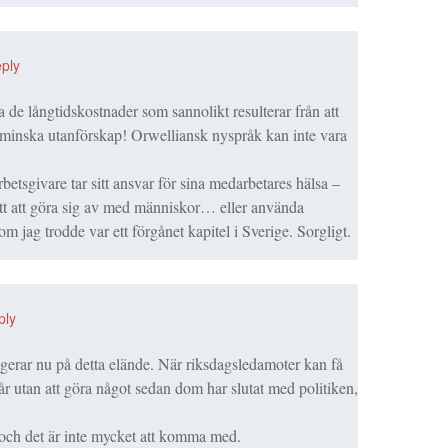
ply
a de långtidskostnader som sannolikt resulterar från att
 minska utanförskap! Orwelliansk nyspråk kan inte vara
 arbetsgivare tar sitt ansvar för sina medarbetares hälsa –
sätt att göra sig av med människor… eller använda
om jag trodde var ett förgånet kapitel i Sverige. Sorgligt.
ply
agerar nu på detta elände. När riksdagsledamoter kan få
år utan att göra något sedan dom har slutat med politiken,
s och det är inte mycket att komma med.