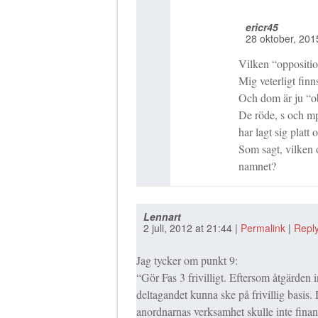
ericr45
28 oktober, 201
Vilken “oppositi
Mig veterligt fin
Och dom är ju “o
De röde, s och mp
har lagt sig plat
Som sagt, vilken 
namnet?
Lennart
2 juli, 2012
at
21:44
|
Permalink
|
Repl
Jag tycker om punkt 9:
“Gör Fas 3 frivilligt. Eftersom åtgärden i
deltagandet kunna ske på frivillig basis. D
anordnarnas verksamhet skulle inte finans