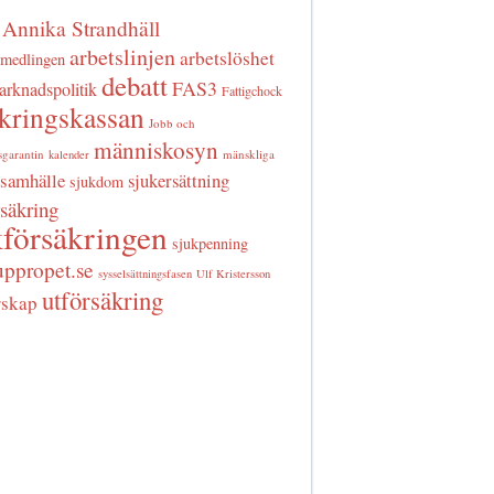
Annika Strandhäll
arbetslinjen
arbetslöshet
rmedlingen
debatt
FAS3
arknadspolitik
Fattigchock
äkringskassan
Jobb och
människosyn
sgarantin
mänskliga
kalender
samhälle
sjukersättning
sjukdom
rsäkring
försäkringen
sjukpenning
uppropet.se
sysselsättningsfasen
Ulf Kristersson
utförsäkring
rskap