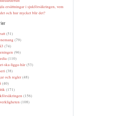
tiledardebatt
da ersättningar i sjukförsäkringen, vem
 det och hur mycket blir det?
ier
att
(51)
enemang
(79)
S3
(74)
reningen
(96)
edia
(110)
et-ska-ligga-här
(53)
eri
(38)
ar och regler
(48)
S
(40)
itik
(171)
kförsäkringen
(156)
verkligheten
(108)