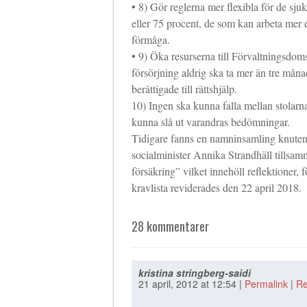
• 8) Gör reglerna mer flexibla för de sjuk
eller 75 procent, de som kan arbeta mer e
förmåga.
• 9) Öka resurserna till Förvaltningsdom
försörjning aldrig ska ta mer än tre må
berättigade till rättshjälp.
10) Ingen ska kunna falla mellan stolar
kunna slå ut varandras bedömningar.
Tidigare fanns en namninsamling knuten 
socialminister Annika Strandhäll tillsam
försäkring” vilket innehöll reflektioner
kravlista reviderades den 22 april 2018.
28 kommentarer
kristina stringberg-saidi
21 april, 2012
at
12:54
|
Permalink
|
Re