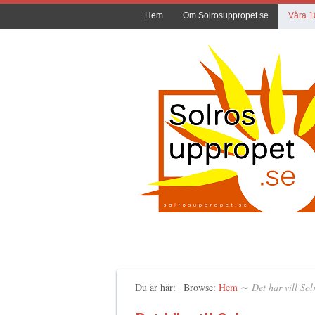
Hem
Om Solrosuppropet.se
Våra 1
Du är här:
Browse:
Hem
∼
Det här vill So