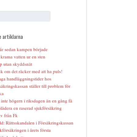
 artiklarna
år sedan kampen började
 krama vatten ur en sten
p utan skyddsnät
k om det räcker med att ha puls!
ga handläggningstider hos
säkringskassan ställer till problem för
ka
 inte högern i riksdagen än en gång få
lådera en raserad sjukförsäkring
v från Fk
d: Rättsskandalen i Försäkringskassan
kförsäkringen i årets första