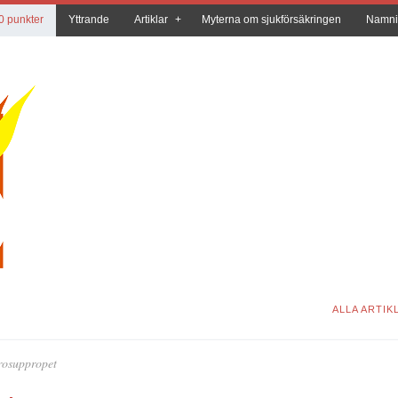
0 punkter
Yttrande
Artiklar
Myterna om sjukförsäkringen
Namni
ALLA ARTIK
lrosuppropet