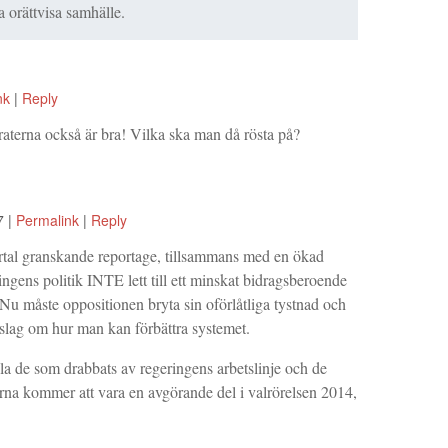
 orättvisa samhälle.
nk
|
Reply
aterna också är bra! Vilka ska man då rösta på?
7
|
Permalink
|
Reply
ertal granskande reportage, tillsammans med en ökad
ngens politik INTE lett till ett minskat bidragsberoende
u måste oppositionen bryta sin oförlåtliga tystnad och
lag om hur man kan förbättra systemet.
alla de som drabbats av regeringens arbetslinje och de
rna kommer att vara en avgörande del i valrörelsen 2014,