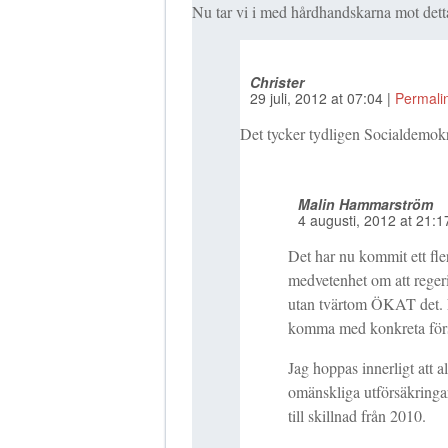
Nu tar vi i med hårdhandskarna mot detta
Christer
29 juli, 2012
at
07:04
|
Permali
Det tycker tydligen Socialdemokr
Malin Hammarström
4 augusti, 2012
at
21:1
Det har nu kommit ett fl
medvetenhet om att regeri
utan tvärtom ÖKAT det. N
komma med konkreta förs
Jag hoppas innerligt att 
omänskliga utförsäkringa
till skillnad från 2010.