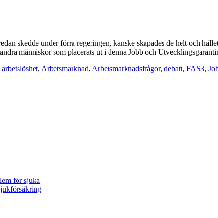
edan skedde under förra regeringen, kanske skapades de helt och hållet 
? andra människor som placerats ut i denna Jobb och Utvecklingsgarant
,
arbetslöshet
,
Arbetsmarknad
,
Arbetsmarknadsfrågor
,
debatt
,
FAS3
,
Jo
blem för sjuka
sjukförsäkring