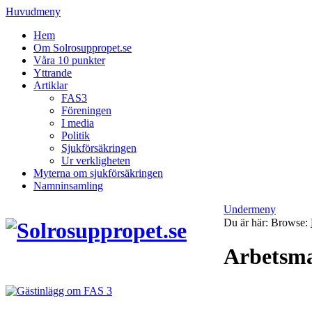
Huvudmeny
Hem
Om Solrosuppropet.se
Våra 10 punkter
Yttrande
Artiklar
FAS3
Föreningen
I media
Politik
Sjukförsäkringen
Ur verkligheten
Myterna om sjukförsäkringen
Namninsamling
Undermeny
Du är här:
Browse:
Arbetsm