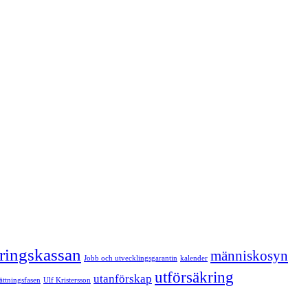
kringskassan
människosyn
Jobb och utvecklingsgarantin
kalender
utförsäkring
utanförskap
sättningsfasen
Ulf Kristersson