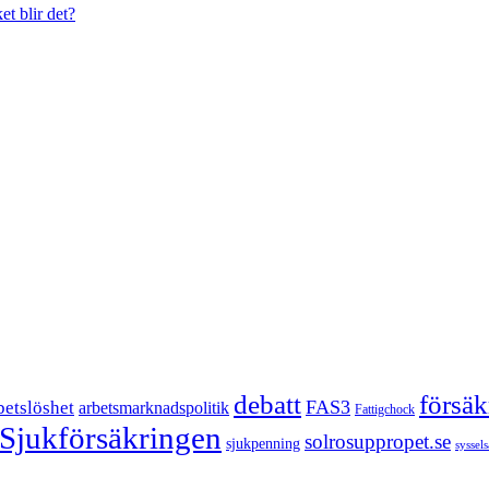
et blir det?
försä
debatt
FAS3
betslöshet
arbetsmarknadspolitik
Fattigchock
Sjukförsäkringen
solrosuppropet.se
sjukpenning
syssel