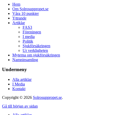
Hem
Om Solrosuppropet.se
Våra 10 punkter
Yttrande
Artiklar
FAS3
Föreningen
I media
Politik
Sjukförsäkringen
Ur verkligheten
Myterna om sjukförsäkringen
Namninsamling
Undermeny
Alla artiklar
I Media
Kontakt
Copyright © 2026
Solrosuppropet.se
.
Gå till början av sidan
Alla artiklar