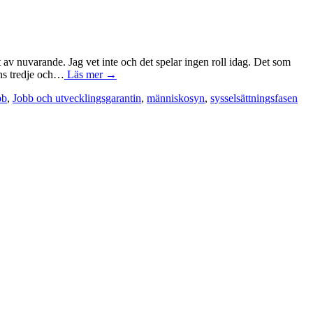
av nuvarande. Jag vet inte och det spelar ingen roll idag. Det som
ins tredje och…
Läs mer →
bb
,
Jobb och utvecklingsgarantin
,
människosyn
,
sysselsättningsfasen