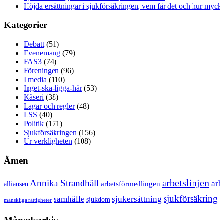
Höjda ersättningar i sjukförsäkringen, vem får det och hur myck
Kategorier
Debatt
(51)
Evenemang
(79)
FAS3
(74)
Föreningen
(96)
I media
(110)
Inget-ska-ligga-här
(53)
Kåseri
(38)
Lagar och regler
(48)
LSS
(40)
Politik
(171)
Sjukförsäkringen
(156)
Ur verkligheten
(108)
Ämen
arbetslinjen
Annika Strandhäll
ar
arbetsförmedlingen
alliansen
sjukförsäkring
samhälle
sjukersättning
sjukdom
mänskliga rättigheter
Månadsarkiv