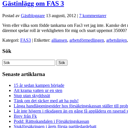
Gästinlägg om FAS 3
Postad av
Gästbloggare
13 augusti, 2012
|
7 kommentarer
Vem eller vilka som födde tankarna om Fas3 vet jag inte. Kanske det r
däremot spelar roll är verkligheten för mig och snart uppemot 35000
Kategori:
FAS3
| Etiketter:
alliansen
,
arbetsförmedlingen
,
arbetslinjen
Sök
Senaste artiklarna
15 år sedan kampen började
Att krama vatten ur en sten
Stup utan skyddsnät
Tänk om det räcker med att ha puls!
Långa handläggningstider hos försäkringskassan ställer till pro
Låt inte högern i riksdagen än en gång få applådera en raserad 
Brev från Fk
Podd: Rättsskandalen i Försäkringskassan
Sjukförsäkringen i årets första partiledardebatt