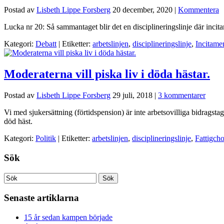
Postad av
Lisbeth Lippe Forsberg
20 december, 2020
|
Kommentera
Lucka nr 20: Så sammantaget blir det en disciplineringslinje där inci
Kategori:
Debatt
| Etiketter:
arbetslinjen
,
disciplineringslinje
,
Incitame
Moderaterna vill piska liv i döda hästar.
Postad av
Lisbeth Lippe Forsberg
29 juli, 2018
|
3 kommentarer
Vi med sjukersättning (förtidspension) är inte arbetsovilliga bidragsta
död häst.
Kategori:
Politik
| Etiketter:
arbetslinjen
,
disciplineringslinje
,
Fattigch
Sök
Senaste artiklarna
15 år sedan kampen började