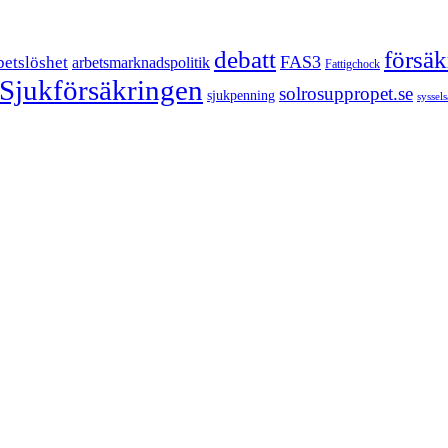
försä
debatt
FAS3
betslöshet
arbetsmarknadspolitik
Fattigchock
Sjukförsäkringen
solrosuppropet.se
sjukpenning
syssel