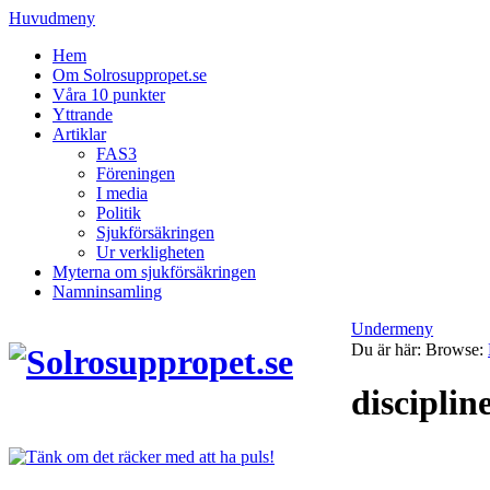
Huvudmeny
Hem
Om Solrosuppropet.se
Våra 10 punkter
Yttrande
Artiklar
FAS3
Föreningen
I media
Politik
Sjukförsäkringen
Ur verkligheten
Myterna om sjukförsäkringen
Namninsamling
Undermeny
Du är här:
Browse:
disciplin