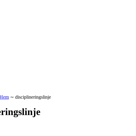
Hem
∼
disciplineringslinje
eringslinje