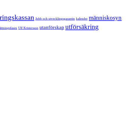
kringskassan
människosyn
Jobb och utvecklingsgarantin
kalender
utförsäkring
utanförskap
sättningsfasen
Ulf Kristersson