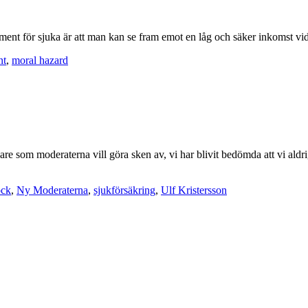
tament för sjuka är att man kan se fram emot en låg och säker inkomst v
nt
,
moral hazard
gare som moderaterna vill göra sken av, vi har blivit bedömda att vi aldr
ock
,
Ny Moderaterna
,
sjukförsäkring
,
Ulf Kristersson