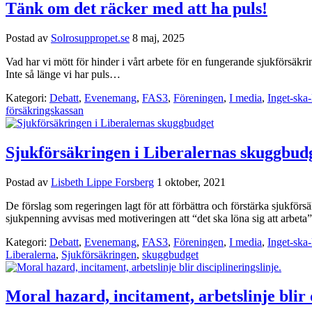
Tänk om det räcker med att ha puls!
Postad av
Solrosuppropet.se
8 maj, 2025
Vad har vi mött för hinder i vårt arbete för en fungerande sjukförsäkr
Inte så länge vi har puls…
Kategori:
Debatt
,
Evenemang
,
FAS3
,
Föreningen
,
I media
,
Inget-ska-
försäkringskassan
Sjukförsäkringen i Liberalernas skuggbud
Postad av
Lisbeth Lippe Forsberg
1 oktober, 2021
De förslag som regeringen lagt för att förbättra och förstärka sjukför
sjukpenning avvisas med motiveringen att “det ska löna sig att arbeta”
Kategori:
Debatt
,
Evenemang
,
FAS3
,
Föreningen
,
I media
,
Inget-ska-
Liberalerna
,
Sjukförsäkringen
,
skuggbudget
Moral hazard, incitament, arbetslinje blir d