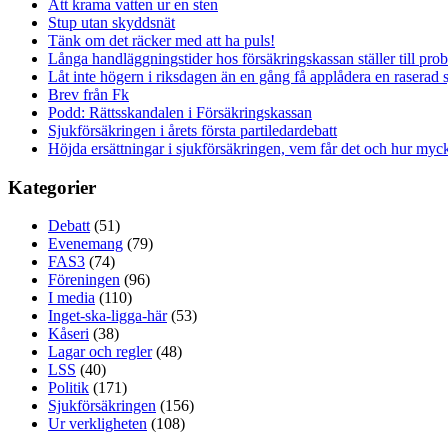
Att krama vatten ur en sten
Stup utan skyddsnät
Tänk om det räcker med att ha puls!
Långa handläggningstider hos försäkringskassan ställer till pro
Låt inte högern i riksdagen än en gång få applådera en raserad 
Brev från Fk
Podd: Rättsskandalen i Försäkringskassan
Sjukförsäkringen i årets första partiledardebatt
Höjda ersättningar i sjukförsäkringen, vem får det och hur myck
Kategorier
Debatt
(51)
Evenemang
(79)
FAS3
(74)
Föreningen
(96)
I media
(110)
Inget-ska-ligga-här
(53)
Kåseri
(38)
Lagar och regler
(48)
LSS
(40)
Politik
(171)
Sjukförsäkringen
(156)
Ur verkligheten
(108)