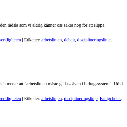
en rädsla som vi aldrig känner oss säkra nog för att slippa.
verkligheten
| Etiketter:
arbetslinjen
,
debatt
,
disciplineringslinje
,
 och menar att “arbetslinjen måste gälla – även i bidragssystem”. Höjd
verkligheten
| Etiketter:
arbetslinjen
,
disciplineringslinje
,
Fattigchock
,