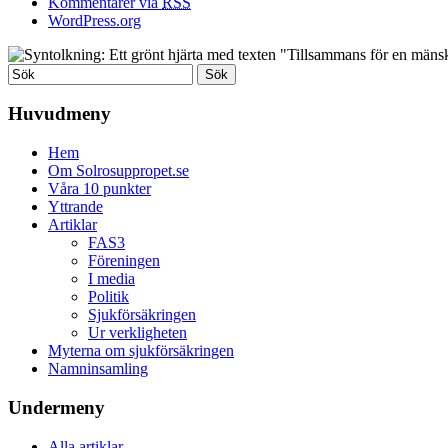
Kommentarer via
RSS
WordPress.org
Huvudmeny
Hem
Om Solrosuppropet.se
Våra 10 punkter
Yttrande
Artiklar
FAS3
Föreningen
I media
Politik
Sjukförsäkringen
Ur verkligheten
Myterna om sjukförsäkringen
Namninsamling
Undermeny
Alla artiklar