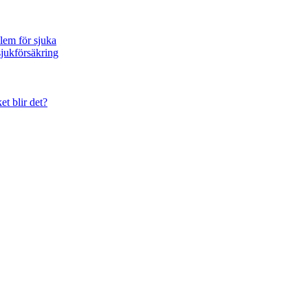
blem för sjuka
sjukförsäkring
et blir det?