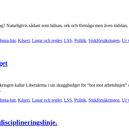
ing? Naturligtvis sådant som hälsan, ork och förmåga men även rädslan, d
ligga-här
,
Kåseri
,
Lagar och regler
,
LSS
,
Politik
,
Sjukförsäkringen
,
Ur 
get
säkringen kallar Liberalerna i sin skuggbudget för “hot mot arbetslinjen”
.
ligga-här
,
Kåseri
,
Lagar och regler
,
LSS
,
Politik
,
Sjukförsäkringen
,
Ur 
isciplineringslinje.