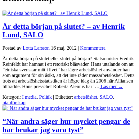
Är detta början på slutet? – av Henrik
Lund, SALO
Postad av
Lotta Larsson
16 maj, 2012
|
Kommentera
Är detta början på slutet eller slutet på början? Statsminister Fredrik
Reinfeldt har hamnat i ett retoriskt blåsväder. Hans uttalande om att
”etniska svenskar mitt i livet” har lägre arbetslöshet använder han
som argument för sin åsikt, att det inte råder massarbetslöshet. Detta
trots att arbetslöshetsstatistiken är högre idag än 2006 när Alliansen
tillträdde. Hans presschef Roberta Alenius har i…
Läs mer →
Kategori:
I media
,
Politik
| Etiketter:
arbetslöshet
,
SALO
,
utanförskap
“När andra säger hur mycket pengar de
har brukar jag vara tyst”