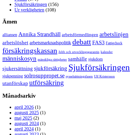
Sjukförsäkringen
(156)
Ur verkligheten
(108)
Ämen
arbetslinjen
Annika Strandhäll
arbetsförmedlingen
alliansen
debatt
FAS3
arbetslöshet
arbetsmarknadspolitik
Fattigchock
försäkringskassan
Jobb och utvecklingsgarantin
kalender
människosyn
samhälle
sjukdom
mänskliga rättigheter
Sjukförsäkringen
sjukförsäkring
sjukersättning
solrosuppropet.se
sjukpenning
sysselsättningsfasen
Ulf Kristersson
utförsäkring
utanförskap
Månadsarkiv
april 2026
(1)
augusti 2025
(1)
maj 2025
(2)
augusti 2024
(1)
april 2024
(1)
augusti 2023
(1)