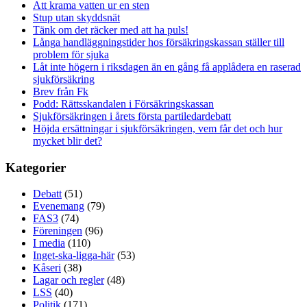
Att krama vatten ur en sten
Stup utan skyddsnät
Tänk om det räcker med att ha puls!
Långa handläggningstider hos försäkringskassan ställer till
problem för sjuka
Låt inte högern i riksdagen än en gång få applådera en raserad
sjukförsäkring
Brev från Fk
Podd: Rättsskandalen i Försäkringskassan
Sjukförsäkringen i årets första partiledardebatt
Höjda ersättningar i sjukförsäkringen, vem får det och hur
mycket blir det?
Kategorier
Debatt
(51)
Evenemang
(79)
FAS3
(74)
Föreningen
(96)
I media
(110)
Inget-ska-ligga-här
(53)
Kåseri
(38)
Lagar och regler
(48)
LSS
(40)
Politik
(171)