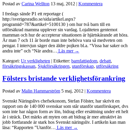
Postad av
Carina Wellton
13 maj, 2012
|
Kommentera
I fredags sände P1 ett reportage (
http://sverigesradio.se/sida/artikel.aspx?
programid=787&artikel=5100130 ) om hur två barn till en
utförsäkrad mamma upplever sin vardag. Lojaliteten gentemot
mamman och hur de accepterar situationen är hjärtskärande att höra.
Är man 7 och 11 år borde man inte behöva vara så medveten om
pengar. I intervjun säger den äldre pojken bl.a. “Vissa har saker och
andra inte” och “När andra…
Läs mer →
Kategori:
Ur verkligheten
| Etiketter:
barnfattigdom
,
debatt
,
försäkringskassan
,
Sjukförsäkringen
,
utanförskap
,
utförsäkring
Fölsters bristande verklighetsförankring
Postad av
Malin Hammarström
5 maj, 2012
|
Kommentera
Svenskt Näringslivs chefsekonom, Stefan Fölster, har skrivit en
rapport om de 140 000 svenskar som står utanför utanförskapet, dvs
som inte har någon form av lön, bidrag eller ersättning under ett helt
år i sträck. Det märks att myten om att bidrag är mer attraktivt än
jobb fortfarande är stark hos Svenskt näringsliv. I artikeln kan man
läsa: “Rapporten ”Utanför…
Läs mer →