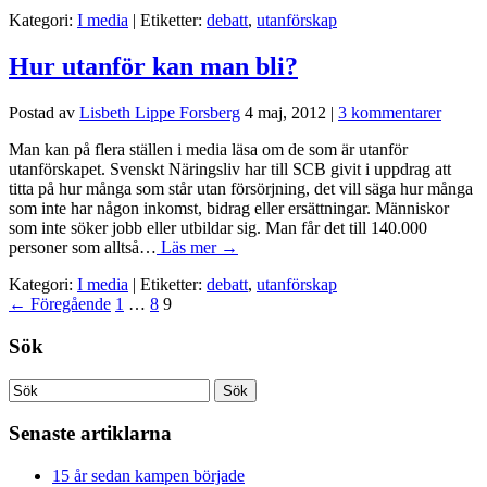
Kategori:
I media
| Etiketter:
debatt
,
utanförskap
Hur utanför kan man bli?
Postad av
Lisbeth Lippe Forsberg
4 maj, 2012
|
3 kommentarer
Man kan på flera ställen i media läsa om de som är utanför
utanförskapet. Svenskt Näringsliv har till SCB givit i uppdrag att
titta på hur många som står utan försörjning, det vill säga hur många
som inte har någon inkomst, bidrag eller ersättningar. Människor
som inte söker jobb eller utbildar sig. Man får det till 140.000
personer som alltså…
Läs mer →
Kategori:
I media
| Etiketter:
debatt
,
utanförskap
←
Föregående
1
…
8
9
Sök
Senaste artiklarna
15 år sedan kampen började