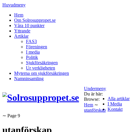
Huvudmeny
Hem
Om Solrosuppropet.se
Våra 10 punkter
Yttrande
Artiklar
FAS3
Föreningen
I media
Politik
Sjukförsäkringen
Ur verkligheten
Myterna om sjukförsäkringen
Namninsamling
Undermeny
Du är här:
Alla artiklar
Browse:
I Media
Hem
∼
Kontakt
utanförskap
∼
Page 9
utanförskap