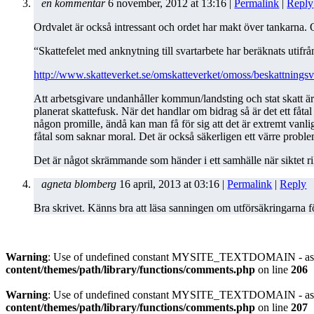
en kommentar
6 november, 2012
at
13:16
|
Permalink
|
Reply
Ordvalet är också intressant och ordet har makt över tankarna. 
“Skattefelet med anknytning till svartarbete har beräknats uti
http://www.skatteverket.se/omskatteverket/omoss/beskattning
Att arbetsgivare undanhåller kommun/landsting och stat skatt är
planerat skattefusk. När det handlar om bidrag så är det ett fåt
någon promille, ändå kan man få för sig att det är extremt vanl
fåtal som saknar moral. Det är också säkerligen ett värre proble
Det är något skrämmande som händer i ett samhälle när siktet ri
agneta blomberg
16 april, 2013
at
03:16
|
Permalink
|
Reply
Bra skrivet. Känns bra att läsa sanningen om utförsäkringarna f
Warning
: Use of undefined constant MYSITE_TEXTDOMAIN - assu
content/themes/path/library/functions/comments.php
on line
206
Warning
: Use of undefined constant MYSITE_TEXTDOMAIN - assu
content/themes/path/library/functions/comments.php
on line
207