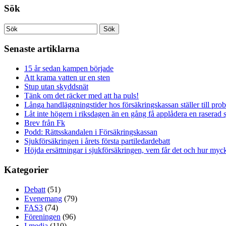
Sök
Senaste artiklarna
15 år sedan kampen började
Att krama vatten ur en sten
Stup utan skyddsnät
Tänk om det räcker med att ha puls!
Långa handläggningstider hos försäkringskassan ställer till pro
Låt inte högern i riksdagen än en gång få applådera en raserad 
Brev från Fk
Podd: Rättsskandalen i Försäkringskassan
Sjukförsäkringen i årets första partiledardebatt
Höjda ersättningar i sjukförsäkringen, vem får det och hur myck
Kategorier
Debatt
(51)
Evenemang
(79)
FAS3
(74)
Föreningen
(96)
I media
(110)