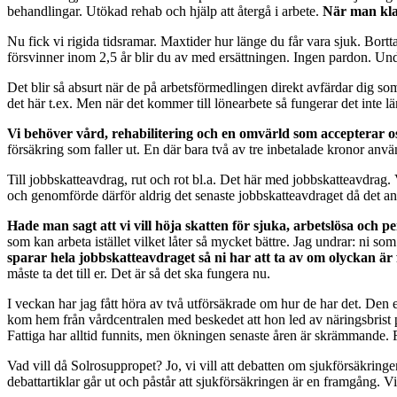
behandlingar. Utökad rehab och hjälp att återgå i arbete.
När man kla
Nu fick vi rigida tidsramar. Maxtider hur länge du får vara sjuk. Bortt
försvinner inom 2,5 år blir du av med ersättningen. Ingen pardon. Un
Det blir så absurt när de på arbetsförmedlingen direkt avfärdar dig som
det här t.ex. Men när det kommer till lönearbete så fungerar det inte lä
Vi behöver vård, rehabilitering och en omvärld som accepterar os
försäkring som faller ut. En där bara två av tre inbetalade kronor använd
Till jobbskatteavdrag, rut och rot bl.a. Det här med jobbskatteavdrag. V
och genomförde därför aldrig det senaste jobbskatteavdraget då det an
Hade man sagt att vi vill höja skatten för sjuka, arbetslösa och pe
som kan arbeta istället vilket låter så mycket bättre. Jag undrar: ni s
sparar hela jobbskatteavdraget så ni har att ta av om olyckan ä
måste ta det till er. Det är så det ska fungera nu.
I veckan har jag fått höra av två utförsäkrade om hur de har det. Den
kom hem från vårdcentralen med beskedet att hon led av näringsbrist p
Fattiga har alltid funnits, men ökningen senaste åren är skrämmande. F
Vad vill då Solrosuppropet? Jo, vi vill att debatten om sjukförsäkringe
debattartiklar går ut och påstår att sjukförsäkringen är en framgång. Vi 