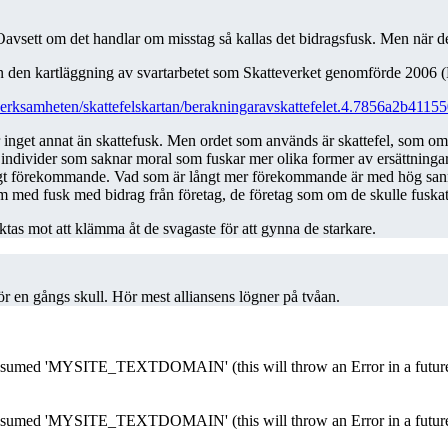
Oavsett om det handlar om misstag så kallas det bidragsfusk. Men när de
från den kartläggning av svartarbetet som Skatteverket genomförde 2006 
sverksamheten/skattefelskartan/berakningaravskattefelet.4.7856a2b41
 inget annat än skattefusk. Men ordet som används är skattefel, som om d
al individer som saknar moral som fuskar mer olika former av ersättningar
igt förekommande. Vad som är långt mer förekommande är med hög sannolik
m med fusk med bidrag från företag, de företag som om de skulle fuskat m
ktas mot att klämma åt de svagaste för att gynna de starkare.
ör en gångs skull. Hör mest alliansens lögner på tvåan.
med 'MYSITE_TEXTDOMAIN' (this will throw an Error in a future 
med 'MYSITE_TEXTDOMAIN' (this will throw an Error in a future 