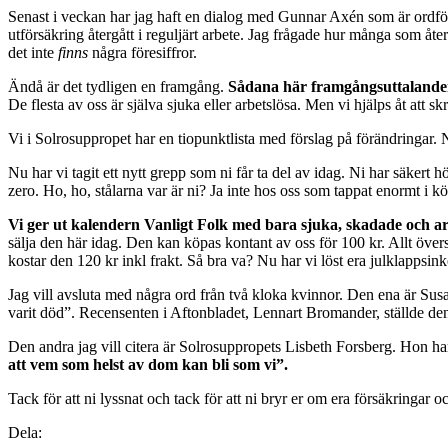
Senast i veckan har jag haft en dialog med Gunnar Axén som är ordföra
utförsäkring återgått i reguljärt arbete. Jag frågade hur många som åte
det inte
finns
några föresiffror.
Ändå är det tydligen en framgång.
Sådana här framgångsuttalanden p
De flesta av oss är själva sjuka eller arbetslösa. Men vi hjälps åt att s
Vi i Solrosuppropet har en tiopunktlista med förslag på förändringar. 
Nu har vi tagit ett nytt grepp som ni får ta del av idag. Ni har säkert hör
zero. Ho, ho, stålarna var är ni? Ja inte hos oss som tappat enormt i kö
Vi ger ut kalendern Vanligt Folk med bara sjuka, skadade och ar
sälja den här idag. Den kan köpas kontant av oss för 100 kr. Allt övers
kostar den 120 kr inkl frakt. Så bra va? Nu har vi löst era julklappsin
Jag vill avsluta med några ord från två kloka kvinnor. Den ena är Sus
varit död”. Recensenten i Aftonbladet, Lennart Bromander, ställde de
Den andra jag vill citera är Solrosuppropets Lisbeth Forsberg. Hon har
att vem som helst av dom kan bli som vi”.
Tack för att ni lyssnat och tack för att ni bryr er om era försäkring
Dela: