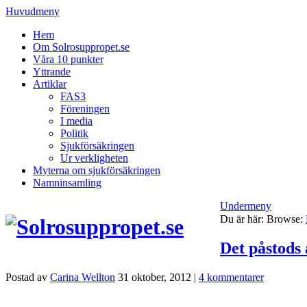
Huvudmeny
Hem
Om Solrosuppropet.se
Våra 10 punkter
Yttrande
Artiklar
FAS3
Föreningen
I media
Politik
Sjukförsäkringen
Ur verkligheten
Myterna om sjukförsäkringen
Namninsamling
Undermeny
Du är här:
Browse:
Det påstods 
Postad av
Carina Wellton
31 oktober, 2012
|
4 kommentarer