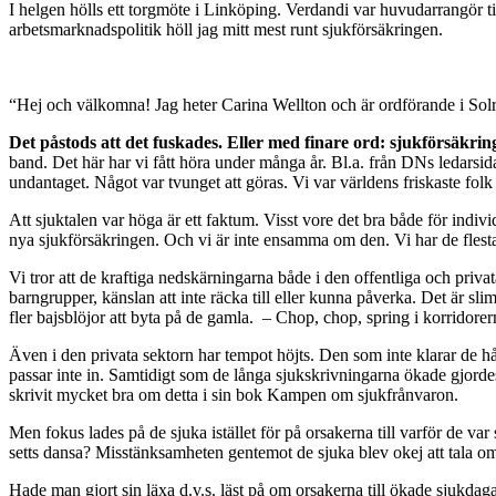
I helgen hölls ett torgmöte i Linköping. Verdandi var huvudarrangör
arbetsmarknadspolitik höll jag mitt mest runt sjukförsäkringen.
“Hej och välkomna! Jag heter Carina Wellton och är ordförande i Sol
Det påstods att det fuskades. Eller med finare ord: sjukförsäkrin
band. Det här har vi fått höra under många år. Bl.a. från DNs ledarsida
undantaget. Något var tvunget att göras. Vi var världens friskaste fol
Att sjuktalen var höga är ett faktum. Visst vore det bra både för indiv
nya sjukförsäkringen. Och vi är inte ensamma om den. Vi har de flesta
Vi tror att de kraftiga nedskärningarna både i den offentliga och privat
barngrupper, känslan att inte räcka till eller kunna påverka. Det är slim
fler bajsblöjor att byta på de gamla. – Chop, chop, spring i korridorer
Även i den privata sektorn har tempot höjts. Den som inte klarar de hå
passar inte in. Samtidigt som de långa sjukskrivningarna ökade gjordes
skrivit mycket bra om detta i sin bok Kampen om sjukfrånvaron.
Men fokus lades på de sjuka istället för på orsakerna till varför de 
setts dansa? Misstänksamheten gentemot de sjuka blev okej att tala om 
Hade man gjort sin läxa d.v.s. läst på om orsakerna till ökade sjukdag