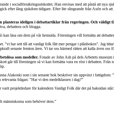
nde i socialförsäkringsutskottet. Han envisas med att påstå att nya sju
rgick efter lång sjukdom tidigare. Efter lite slingrande från Axén och a
lanteras ideligen i debattartiklar från regeringen. Och väldigt f
kriva, debattera och blogga.
Ni kan läsa om dem på vår hemsida. Föreningen vill fortsätta att debatter
t. ”vi har sett till att vanligt folk fått mer pengar i plånboken”. Jag titta
pkraft senaste femton åren. Vi tar oss härmed rätten att kalla även oss för
betslösa som modeller.
Fotade av John Ash på dels Arbetets museum i 
kott går till föreningen så vi kan fortsätta vara en röst i debatten. Frå
köp.
anna Alakoski som i sin senaste bok beskriver sin uppväxt i fattigdom: ”
n relevanta frågan: ”Har vi den medelklassen i dag?”
 varit projektledare för kalendern Vanligt Folk där det på baksidan står:
ar och människorna som behöver dem.”