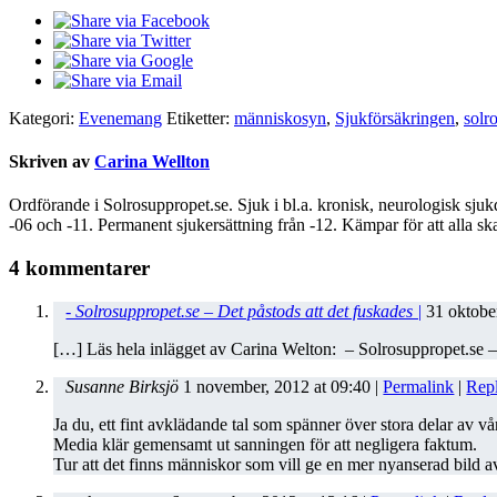
Kategori:
Evenemang
Etiketter:
människosyn
,
Sjukförsäkringen
,
solr
Skriven av
Carina Wellton
Ordförande i Solrosuppropet.se. Sjuk i bl.a. kronisk, neurologisk sju
-06 och -11. Permanent sjukersättning från -12. Kämpar för att alla ska
4 kommentarer
- Solrosuppropet.se – Det påstods att det fuskades |
31 oktobe
[…] Läs hela inlägget av Carina Welton: – Solrosuppropet.se –
Susanne Birksjö
1 november, 2012
at
09:40
|
Permalink
|
Rep
Ja du, ett fint avklädande tal som spänner över stora delar av v
Media klär gemensamt ut sanningen för att negligera faktum.
Tur att det finns människor som vill ge en mer nyanserad bild 