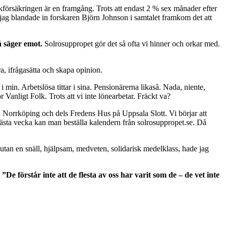
kförsäkringen är en framgång. Trots att endast 2 % sex månader efter
tt jag blandade in forskaren Björn Johnson i samtalet framkom det att
å säger emot.
Solrosuppropet gör det så ofta vi hinner och orkar med.
a, ifrågasätta och skapa opinion.
r i min. Arbetslösa tittar i sina. Pensionärerna likaså. Nada, niente,
 Vanligt Folk. Trots att vi inte lönearbetar. Fräckt va?
Norrköping och dels Fredens Hus på Uppsala Slott. Vi börjar att
n nästa vecka kan man beställa kalendern från solrosuppropet.se. Då
utan en snäll, hjälpsam, medveten, solidarisk medelklass, hade jag
”De förstår inte att de flesta av oss har varit som de – de vet inte