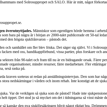
 tillsammans med Solrosuppropet och SALO. Här är mitt, något förkorta
rosuppropet.se.
gen överutnyttjades.
Människor som egentligen hörde hemma i arbetsl
 som bara på några år i början av 2000-talet publicerade ett 50-tal ledar
k med den högsta sjukfrånvaron – påstods det.
iden och samhället om fler blev friska. Det säger sig självt. Vi i Solros
 facken med oss, handikappförbund, vissa partier, plus forskare och and
a sektorn från 90-talet och fram till nu är en bidragande orsak. Färre pe
made organisationer, mindre resurser, färre medarbetare. Fler ettåringar at
na, seså raska på.
rda kraven sorteras ut redan på anställningsintervjun. Den som har något 
 stora nedskärningar i vården och inom rehab. Inte konstigt att de sjuka
var sjuka. Var de verkligen så sjuka som de påstod? Hade inte sjukpensi
helt öppet. Det stod ju så mycket om det i tidningarna så visst måste de
ar så kanske den nya sjukförsäkringen blivit något riktigt bra. Drömmen 