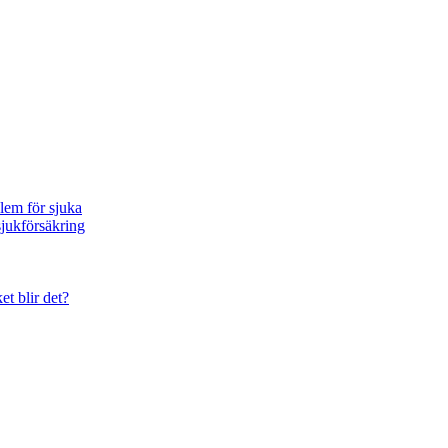
blem för sjuka
sjukförsäkring
et blir det?