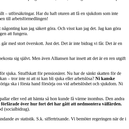
llt – utförsäkringar. Har du haft oturen att få en sjukdom som inte
en till arbetsförmedlingen!
tt någonting kan jag säkert göra. Och visst kan jag det. Jag kan göra
gen att fungera.
r med stort överskott. Just det. Det är inte bidrag vi får. Det är en
ekosta sig självt. Men även Alliansen har insett att det är en ren utgift
för sjuka. Straffskatt för pensionärer. Nu har de sänkt skatten för de
 – tror inte ni att ni kan bli sjuka eller arbetslösa?
Ni kanske
höriga ska i första hand försörja oss vid arbetslöshet och sjukdom. Ni
s pallar eller ved att hämta så hon kunde få värme inomhus. Den andra
 förfärade över hur fort det har gått att nedmontera välfärden.
d (socialbidrag).
dande av statistik. S.k. siffertrixande. Vi bemöter regeringen när de i