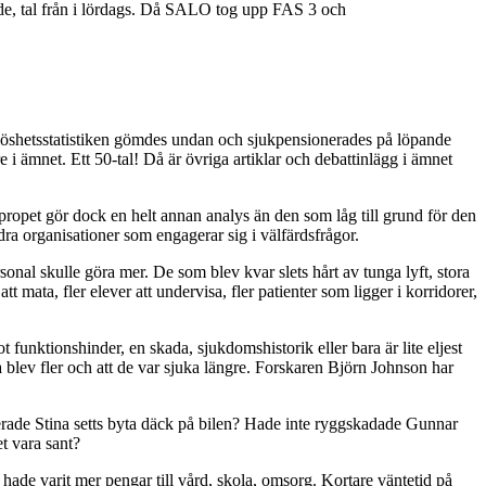
de,
tal från i lördags. Då SALO tog upp FAS 3 och
öshetsstatistiken gömdes undan och sjukpensionerades på löpande
e i ämnet. Ett 50-tal! Då är övriga artiklar och debattinlägg i ämnet
uppropet gör dock en helt annan analys än den som låg till grund för den
ra organisationer som engagerar sig i välfärdsfrågor.
rsonal skulle göra mer. De som blev kvar slets hårt av tunga lyft, stora
t mata, fler elever att undervisa, fler patienter som ligger i korridorer,
funktionshinder, en skada, sjukdomshistorik eller bara är lite eljest
 blev fler och att de var sjuka längre. Forskaren Björn Johnson har
onerade Stina setts byta däck på bilen? Hade inte ryggskadade Gunnar
t vara sant?
hade varit mer pengar till vård, skola, omsorg. Kortare väntetid på