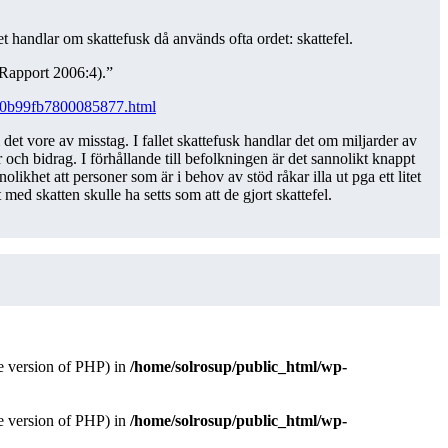
t handlar om skattefusk då används ofta ordet: skattefel.
(Rapport 2006:4).”
1550b99fb7800085877.html
et vore av misstag. I fallet skattefusk handlar det om miljarder av
 och bidrag. I förhållande till befolkningen är det sannolikt knappt
het att personer som är i behov av stöd råkar illa ut pga ett litet
ed skatten skulle ha setts som att de gjort skattefel.
version of PHP) in
/home/solrosup/public_html/wp-
version of PHP) in
/home/solrosup/public_html/wp-