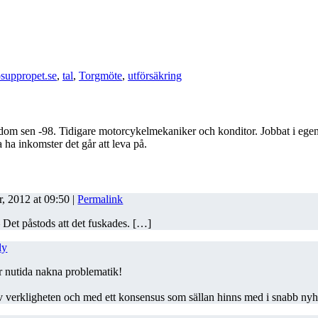
osuppropet.se
,
tal
,
Torgmöte
,
utförsäkring
kdom sen -98. Tidigare motorcykelmekaniker och konditor. Jobbat i egen
 ha inkomster det går att leva på.
r, 2012
at
09:50
|
Permalink
 Det påstods att det fuskades. […]
ly
år nutida nakna problematik!
av verkligheten och med ett konsensus som sällan hinns med i snabb nyh