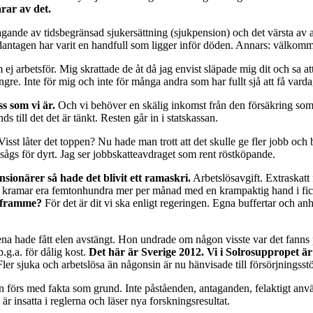
rar av det.
agande av tidsbegränsad sjukersättning (sjukpension) och det värsta av a
dantagen har varit en handfull som ligger inför döden. Annars: välkomm
 ej arbetsför. Mig skrattade de åt då jag envist släpade mig dit och sa a
ngre. Inte för mig och inte för många andra som har fullt sjå att få varda
s som vi är.
Och vi behöver en skälig inkomst från den försäkring som gå
s till det det är tänkt. Resten går in i statskassan.
isst låter det toppen? Nu hade man trott att det skulle ge fler jobb och b
sågs för dyrt. Jag ser jobbskatteavdraget som rent röstköpande.
nsionärer så hade det blivit ett ramaskri.
Arbetslösavgift. Extraskatt 
om kramar era femtonhundra mer per månad med en krampaktig hand i fickan
r framme?
För det är dit vi ska enligt regeringen. Egna buffertar och an
 ena hade fått elen avstängt. Hon undrade om någon visste var det fann
.g.a. för dålig kost.
Det här är Sverige 2012. Vi i Solrosuppropet är
ler sjuka och arbetslösa än någonsin är nu hänvisade till försörjningsstö
n förs med fakta som grund. Inte påståenden, antaganden, felaktigt använ
är insatta i reglerna och läser nya forskningsresultat.