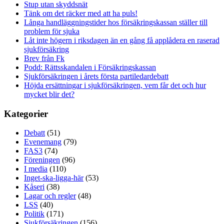
Stup utan skyddsnät
Tänk om det räcker med att ha puls!
Långa handläggningstider hos försäkringskassan ställer till
problem för sjuka
Låt inte högern i riksdagen än en gång få applådera en raserad
sjukförsäkring
Brev från Fk
Podd: Rättsskandalen i Försäkringskassan
Sjukförsäkringen i årets första partiledardebatt
Höjda ersättningar i sjukförsäkringen, vem får det och hur
mycket blir det?
Kategorier
Debatt
(51)
Evenemang
(79)
FAS3
(74)
Föreningen
(96)
I media
(110)
Inget-ska-ligga-här
(53)
Kåseri
(38)
Lagar och regler
(48)
LSS
(40)
Politik
(171)
Sjukförsäkringen
(156)