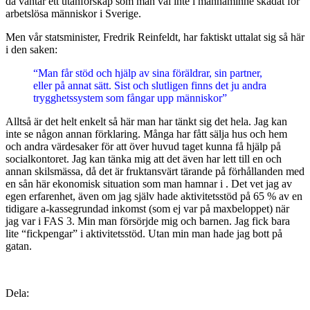
då väntar ett utanförskap som man väl inte i mannaminne skådat för
arbetslösa människor i Sverige.
Men vår statsminister, Fredrik Reinfeldt, har faktiskt uttalat sig så här
i den saken:
“Man får stöd och hjälp av sina föräldrar, sin partner,
eller på annat sätt. Sist och slutligen finns det ju andra
trygghetssystem som fångar upp människor”
Alltså är det helt enkelt så här man har tänkt sig det hela. Jag kan
inte se någon annan förklaring. Många har fått sälja hus och hem
och andra värdesaker för att över huvud taget kunna få hjälp på
socialkontoret. Jag kan tänka mig att det även har lett till en och
annan skilsmässa, då det är fruktansvärt tärande på förhållanden med
en sån här ekonomisk situation som man hamnar i . Det vet jag av
egen erfarenhet, även om jag själv hade aktivitetsstöd på 65 % av en
tidigare a-kassegrundad inkomst (som ej var på maxbeloppet) när
jag var i FAS 3. Min man försörjde mig och barnen. Jag fick bara
lite “fickpengar” i aktivitetsstöd. Utan min man hade jag bott på
gatan.
Dela: