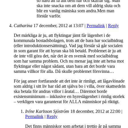
so hård att få allt dem har och skaffar sig. Man
ska inte snacka om att dem vill aldrig sluta och
blir en vanlig mäniska som andra.Men man
förstår varför.
Catharina
17 december, 2012
at
13:07
|
Permalink
|
Reply
Det märkliga är ju, att flyktingar jämt får lägenhet i de
kommunala bostadsbolagen, trots att de bara har socialbidrag
(eller introduktionsersättning). Vad jag förstår så går socialen
in som garant för att hyran ska bli betald. Problemet är ju att
de inte vill göra det, när det är en svensk med socialbidrag
som har samma problem. Och nu menar jag inte att hetsa mot
flyktingar eller något sådant, utan bara att det borde vara
samma villkor för alla. Då skulle problemet försvinna…
För jag anser fortfarande att det inte är rimligt, att lågavlönade
som aldrig i sitt liv har råd att själva bo i villa, över skattsedeln
ska betala för andras villor i åratal… Däremot borde
existensminimum – inklusive en hyreslägenhet i rimlig storlek
– verkligen vara garanterat för ALLA människor på riktigt.
Iréne Karlsson Sjöström
18 december, 2012
at
22:00
|
Permalink
|
Reply
Det finns människor som arbetat i trettio år på samma