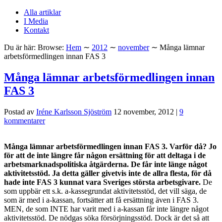
Alla artiklar
I Media
Kontakt
Du är här:
Browse:
Hem
∼
2012
∼
november
∼
Många lämnar
arbetsförmedlingen innan FAS 3
Många lämnar arbetsförmedlingen innan
FAS 3
Postad av
Iréne Karlsson Sjöström
12 november, 2012
|
9
kommentarer
Många lämnar arbetsförmedlingen innan FAS 3. Varför då? Jo
för att de inte längre får någon ersättning för att deltaga i de
arbetsmarknadspolitiska åtgärderna. De får inte länge något
aktivitetsstöd. Ja detta gäller givetvis inte de allra flesta, för då
hade inte FAS 3 kunnat vara Sveriges största arbetsgivare.
De
som uppbär ett s.k. a-kassegrundat aktivitetsstöd, det vill säga, de
som är med i a-kassan, fortsätter att få ersättning även i FAS 3.
MEN, de som INTE har varit med i a-kassan får inte längre något
aktivitetsstöd. De nödgas söka försörjningsstöd. Dock är det så att