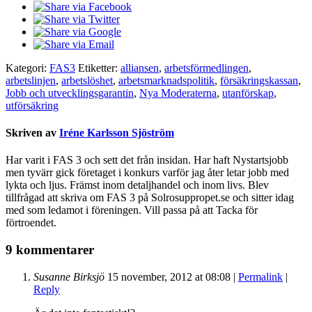
Kategori:
FAS3
Etiketter:
alliansen
,
arbetsförmedlingen
,
arbetslinjen
,
arbetslöshet
,
arbetsmarknadspolitik
,
försäkringskassan
,
Jobb och utvecklingsgarantin
,
Nya Moderaterna
,
utanförskap
,
utförsäkring
Skriven av
Iréne Karlsson Sjöström
Har varit i FAS 3 och sett det från insidan. Har haft Nystartsjobb
men tyvärr gick företaget i konkurs varför jag åter letar jobb med
lykta och ljus. Främst inom detaljhandel och inom livs. Blev
tillfrågad att skriva om FAS 3 på Solrosuppropet.se och sitter idag
med som ledamot i föreningen. Vill passa på att Tacka för
förtroendet.
9 kommentarer
Susanne Birksjö
15 november, 2012
at
08:08
|
Permalink
|
Reply