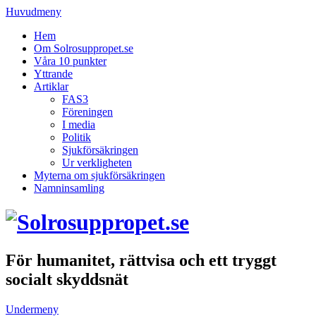
Huvudmeny
Hem
Om Solrosuppropet.se
Våra 10 punkter
Yttrande
Artiklar
FAS3
Föreningen
I media
Politik
Sjukförsäkringen
Ur verkligheten
Myterna om sjukförsäkringen
Namninsamling
För humanitet, rättvisa och ett tryggt
socialt skyddsnät
Undermeny