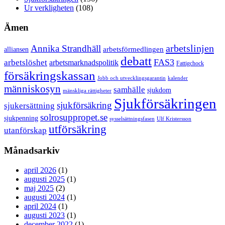
Ur verkligheten
(108)
Ämen
arbetslinjen
Annika Strandhäll
arbetsförmedlingen
alliansen
debatt
FAS3
arbetslöshet
arbetsmarknadspolitik
Fattigchock
försäkringskassan
Jobb och utvecklingsgarantin
kalender
människosyn
samhälle
sjukdom
mänskliga rättigheter
Sjukförsäkringen
sjukförsäkring
sjukersättning
solrosuppropet.se
sjukpenning
sysselsättningsfasen
Ulf Kristersson
utförsäkring
utanförskap
Månadsarkiv
april 2026
(1)
augusti 2025
(1)
maj 2025
(2)
augusti 2024
(1)
april 2024
(1)
augusti 2023
(1)
december 2022
(1)