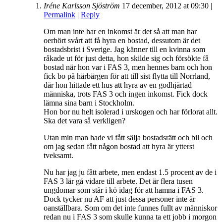
Iréne Karlsson Sjöström
17 december, 2012
at
09:30
|
Permalink
|
Reply
Om man inte har en inkomst är det så att man har
oerhört svårt att få hyra en bostad, dessutom är det
bostadsbrist i Sverige. Jag känner till en kvinna som
råkade ut för just detta, hon skilde sig och försökte få
bostad när hon var i FAS 3, men hennes barn och hon
fick bo på härbärgen för att till sist flytta till Norrland,
där hon hittade ett hus att hyra av en godhjärtad
människa, trots FAS 3 och ingen inkomst. Fick dock
lämna sina barn i Stockholm.
Hon bor nu helt isolerad i urskogen och har förlorat allt.
Ska det vara så verkligen?
Utan min man hade vi fått sälja bostadsrätt och bil och
om jag sedan fått någon bostad att hyra är ytterst
tveksamt.
Nu har jag ju fått arbete, men endast 1.5 procent av de i
FAS 3 lär gå vidare till arbete. Det är flera tusen
ungdomar som står i kö idag för att hamna i FAS 3.
Dock tycker nu AF att just dessa personer inte är
oanställbara. Som om det inte funnes fullt av människor
redan nu i FAS 3 som skulle kunna ta ett jobb i morgon