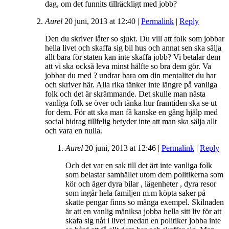
dag, om det funnits tillräckligt med jobb?
Aurel
20 juni, 2013
at
12:40
|
Permalink
|
Reply
Den du skriver låter so sjukt. Du vill att folk som jobbar
hella livet och skaffa sig bil hus och annat sen ska sälja
allt bara för staten kan inte skaffa jobb? Vi betalar dem
att vi ska också leva minst hälfte so bra dem gör. Va
jobbar du med ? undrar bara om din mentalitet du har
och skriver här. Alla rika tänker inte längre på vanliga
folk och det är skrämmande. Det skulle man nästa
vanliga folk se över och tänka hur framtiden ska se ut
for dem. För att ska man få kanske en gång hjälp med
social bidrag tillfelig betyder inte att man ska sälja allt
och vara en nulla.
Aurel
20 juni, 2013
at
12:46
|
Permalink
|
Reply
Och det var en sak till det ärt inte vanliga folk
som belastar samhället utom dem politikerna som
kör och äger dyra bilar , lägenheter , dyra resor
som ingår hela familjen m.m köpta saker på
skatte pengar finns so många exempel. Skilnaden
är att en vanlig mäniksa jobba hella sitt liv för att
skafa sig nåt i livet medan en politiker jobba inte