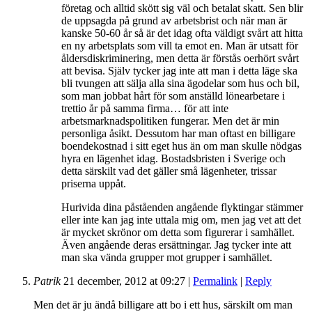
företag och alltid skött sig väl och betalat skatt. Sen blir
de uppsagda på grund av arbetsbrist och när man är
kanske 50-60 år så är det idag ofta väldigt svårt att hitta
en ny arbetsplats som vill ta emot en. Man är utsatt för
åldersdiskriminering, men detta är förstås oerhört svårt
att bevisa. Själv tycker jag inte att man i detta läge ska
bli tvungen att sälja alla sina ägodelar som hus och bil,
som man jobbat hårt för som anställd lönearbetare i
trettio år på samma firma… för att inte
arbetsmarknadspolitiken fungerar. Men det är min
personliga åsikt. Dessutom har man oftast en billigare
boendekostnad i sitt eget hus än om man skulle nödgas
hyra en lägenhet idag. Bostadsbristen i Sverige och
detta särskilt vad det gäller små lägenheter, trissar
priserna uppåt.
Hurivida dina påståenden angående flyktingar stämmer
eller inte kan jag inte uttala mig om, men jag vet att det
är mycket skrönor om detta som figurerar i samhället.
Även angående deras ersättningar. Jag tycker inte att
man ska vända grupper mot grupper i samhället.
Patrik
21 december, 2012
at
09:27
|
Permalink
|
Reply
Men det är ju ändå billigare att bo i ett hus, särskilt om man