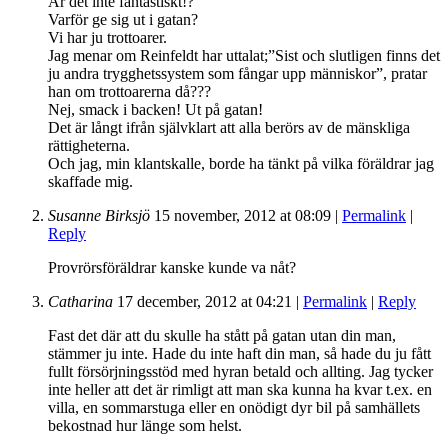
Är det inte fantastiskt!?
Varför ge sig ut i gatan?
Vi har ju trottoarer.
Jag menar om Reinfeldt har uttalat;”Sist och slutligen finns det
ju andra trygghetssystem som fångar upp människor”, pratar
han om trottoarerna då???
Nej, smack i backen! Ut på gatan!
Det är långt ifrån självklart att alla berörs av de mänskliga
rättigheterna.
Och jag, min klantskalle, borde ha tänkt på vilka föräldrar jag
skaffade mig.
Susanne Birksjö
15 november, 2012
at
08:09
|
Permalink
|
Reply
Provrörsföräldrar kanske kunde va nåt?
Catharina
17 december, 2012
at
04:21
|
Permalink
|
Reply
Fast det där att du skulle ha stått på gatan utan din man,
stämmer ju inte. Hade du inte haft din man, så hade du ju fått
fullt försörjningsstöd med hyran betald och allting. Jag tycker
inte heller att det är rimligt att man ska kunna ha kvar t.ex. en
villa, en sommarstuga eller en onödigt dyr bil på samhällets
bekostnad hur länge som helst.