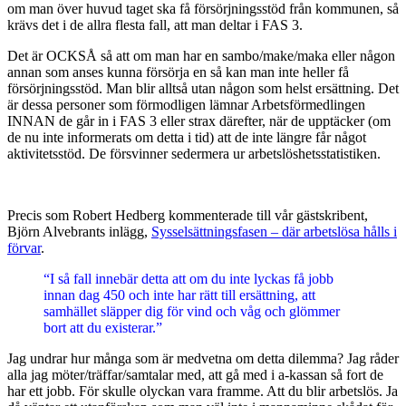
om man över huvud taget ska få försörjningsstöd från kommunen, så
krävs det i de allra flesta fall, att man deltar i FAS 3.
Det är OCKSÅ så att om man har en sambo/make/maka eller någon
annan som anses kunna försörja en så
kan man inte heller få
försörjningsstöd. Man blir alltså utan någon som helst ersättning. Det
är dessa personer som förmodligen lämnar Arbetsförmedlingen
INNAN de går in i FAS 3 eller strax därefter, när de upptäcker (om
de nu inte informerats om detta i tid) att de inte längre får något
aktivitetsstöd. De försvinner sedermera ur arbetslöshetsstatistiken.
Precis som Robert Hedberg kommenterade till vår gästskribent,
Björn Alvebrants inlägg,
Sysselsättningsfasen – där arbetslösa hålls i
förvar
.
“I så fall innebär detta att om du inte lyckas få jobb
innan dag 450 och inte har rätt till ersättning, att
samhället släpper dig för vind och våg och glömmer
bort att du existerar.”
Jag undrar hur många som är medvetna om detta dilemma? Jag råder
alla jag möter/träffar/samtalar med, att gå med i a-kassan så fort de
har ett jobb. För skulle olyckan vara framme. Att du blir arbetslös. Ja