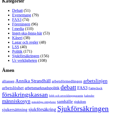
Kategorier
Debatt
(51)
Evenemang
(79)
FAS3
(74)
Föreningen
(96)
I media
(110)
Inget-ska-ligga-här
(53)
Kåseri
(38)
Lagar och regler
(48)
LSS
(40)
Politik
(171)
Sjukförsäkringen
(156)
Ur verkligheten
(108)
Ämen
arbetslinjen
Annika Strandhäll
arbetsförmedlingen
alliansen
debatt
FAS3
arbetslöshet
arbetsmarknadspolitik
Fattigchock
försäkringskassan
Jobb och utvecklingsgarantin
kalender
människosyn
samhälle
sjukdom
mänskliga rättigheter
Sjukförsäkringen
sjukförsäkring
sjukersättning