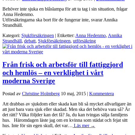
Behöver inte sjuka en blåslampa för att ta tag i sin situation, frågar
Anna Hedenmo.
Utförsäkringarna ska bort för de fungerar inte, svarar Annika
Strandhäll.
Kategori:
Sjukförsäkringen
| Etiketter:
Anna Hedenmo
,
Annika
Strandhäll
,
debatt
,
Sjukförsäkringen
,
utförsäkring
Från frisk och arbetsför till fattiggjord
och hemlös – en verklighet i vårt
moderna Sverige
Postad av
Christine Holmberg
10 maj, 2015
|
Kommentera
Att drabbas av sjukdom eller skada kan bli så mycket allvarligare än
att just bara vara sjuk eller skadad. Men ska det behöva vara så? Är
det rätt? Vilka följder kan det få? Ja, du kan tvingas sälja familjens
hus. Häromdagen läste jag om en kvinna som städat och fejat sitt
hus. Inte för sin egen skull, det var…
Läs mer →