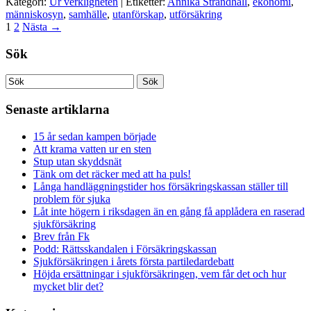
Kategori:
Ur verkligheten
| Etiketter:
Annika Strandhäll
,
ekonomi
,
människosyn
,
samhälle
,
utanförskap
,
utförsäkring
1
2
Nästa
→
Sök
Senaste artiklarna
15 år sedan kampen började
Att krama vatten ur en sten
Stup utan skyddsnät
Tänk om det räcker med att ha puls!
Långa handläggningstider hos försäkringskassan ställer till
problem för sjuka
Låt inte högern i riksdagen än en gång få applådera en raserad
sjukförsäkring
Brev från Fk
Podd: Rättsskandalen i Försäkringskassan
Sjukförsäkringen i årets första partiledardebatt
Höjda ersättningar i sjukförsäkringen, vem får det och hur
mycket blir det?