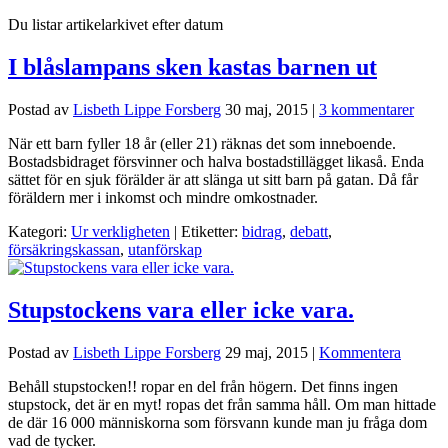
Du listar artikelarkivet efter datum
I blåslampans sken kastas barnen ut
Postad av
Lisbeth Lippe Forsberg
30 maj, 2015
|
3 kommentarer
När ett barn fyller 18 år (eller 21) räknas det som inneboende.
Bostadsbidraget försvinner och halva bostadstillägget likaså. Enda
sättet för en sjuk förälder är att slänga ut sitt barn på gatan. Då får
föräldern mer i inkomst och mindre omkostnader.
Kategori:
Ur verkligheten
| Etiketter:
bidrag
,
debatt
,
försäkringskassan
,
utanförskap
Stupstockens vara eller icke vara.
Postad av
Lisbeth Lippe Forsberg
29 maj, 2015
|
Kommentera
Behåll stupstocken!! ropar en del från högern. Det finns ingen
stupstock, det är en myt! ropas det från samma håll. Om man hittade
de där 16 000 människorna som försvann kunde man ju fråga dom
vad de tycker.