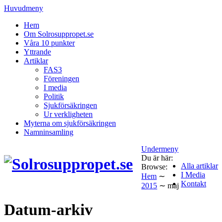
Huvudmeny
Hem
Om Solrosuppropet.se
Våra 10 punkter
Yttrande
Artiklar
FAS3
Föreningen
I media
Politik
Sjukförsäkringen
Ur verkligheten
Myterna om sjukförsäkringen
Namninsamling
Undermeny
Du är här:
Alla artiklar
Browse:
I Media
Hem
∼
Kontakt
2015
∼
maj
Datum-arkiv