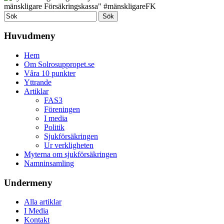
Huvudmeny
Hem
Om Solrosuppropet.se
Våra 10 punkter
Yttrande
Artiklar
FAS3
Föreningen
I media
Politik
Sjukförsäkringen
Ur verkligheten
Myterna om sjukförsäkringen
Namninsamling
Undermeny
Alla artiklar
I Media
Kontakt