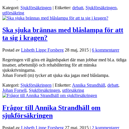
Kategori:
Sjukförsäkringen
| Etiketter:
debatt
,
Sjukförsäkringen
,
utförsäkring
Ska sjuka brännas med blåslampa för att
ta sig i kragen?
Postad av
Lisbeth Lippe Forsberg
28 maj, 2015
|
6 kommentarer
Regeringen vill göra ett åtgärdspaket där man jobbar med bl.a. tidiga
insatser, arbetsmiljö och rehabilitering för att minska
sjukskrivningarna.
Johan Forsell (m) tycker att sjuka ska jagas med blåslampa.
Kategori:
Sjukförsäkringen
| Etiketter:
Annika Strandhäll
,
debatt
,
Johan Forsell
,
Sjukförsäkringen
,
utförsäkring
Frågor till Annika Strandhäll om
sjukförsäkringen
Postad av
Lisbeth Lippe Forsberg
27 maj, 2015
|
2 kommentarer