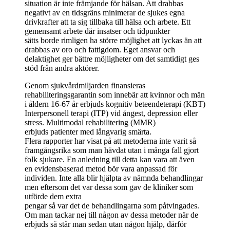
situation är inte främjande för hälsan. Att drabbas
negativt av en tidsgräns minimerar de sjukes egna
drivkrafter att ta sig tillbaka till hälsa och arbete. Ett
gemensamt arbete där insatser och tidpunkter
sätts borde rimligen ha större möjlighet att lyckas än att
drabbas av oro och fattigdom. Eget ansvar och
delaktighet ger bättre möjligheter om det samtidigt ges
stöd från andra aktörer.
Genom sjukvårdmiljarden finansieras
rehabiliteringsgarantin som innebär att kvinnor och män
i åldern 16-67 år erbjuds kognitiv beteendeterapi (KBT)
Interpersonell terapi (ITP) vid ångest, depression eller
stress. Multimodal rehabilitering (MMR)
erbjuds patienter med långvarig smärta.
Flera rapporter har visat på att metoderna inte varit så
framgångsrika som man hävdat utan i många fall gjort
folk sjukare. En anledning till detta kan vara att även
en evidensbaserad metod bör vara anpassad för
individen. Inte alla blir hjälpta av nämnda behandlingar
men eftersom det var dessa som gav de kliniker som
utförde dem extra
pengar så var det de behandlingarna som påtvingades.
Om man tackar nej till någon av dessa metoder när de
erbjuds så står man sedan utan någon hjälp, därför