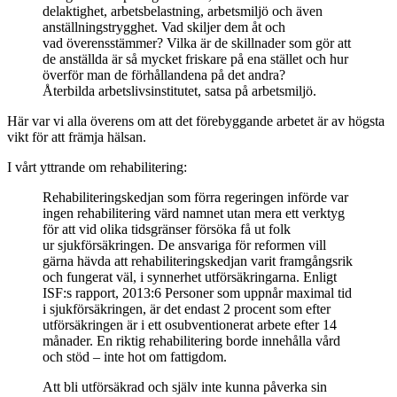
delaktighet, arbetsbelastning, arbetsmiljö och även
anställningstrygghet. Vad skiljer dem åt och
vad överensstämmer? Vilka är de skillnader som gör att
de anställda är så mycket friskare på ena stället och hur
överför man de förhållandena på det andra?
Återbilda arbetslivsinstitutet, satsa på arbetsmiljö.
Här var vi alla överens om att det förebyggande arbetet är av högsta
vikt för att främja hälsan.
I vårt yttrande om rehabilitering:
Rehabiliteringskedjan som förra regeringen införde var
ingen rehabilitering värd namnet utan mera ett verktyg
för att vid olika tidsgränser försöka få ut folk
ur sjukförsäkringen. De ansvariga för reformen vill
gärna hävda att rehabiliteringskedjan varit framgångsrik
och fungerat väl, i synnerhet utförsäkringarna. Enligt
ISF:s rapport, 2013:6 Personer som uppnår maximal tid
i sjukförsäkringen, är det endast 2 procent som efter
utförsäkringen är i ett osubventionerat arbete efter 14
månader. En riktig rehabilitering borde innehålla vård
och stöd – inte hot om fattigdom.
Att bli utförsäkrad och själv inte kunna påverka sin