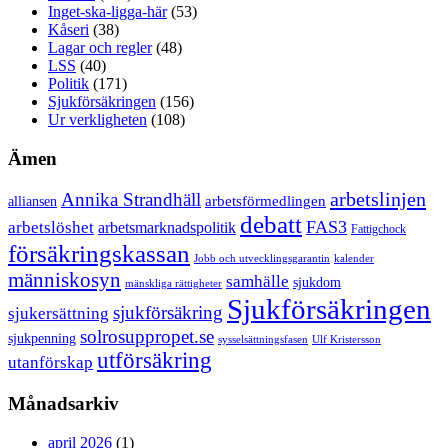
Inget-ska-ligga-här
(53)
Kåseri
(38)
Lagar och regler
(48)
LSS
(40)
Politik
(171)
Sjukförsäkringen
(156)
Ur verkligheten
(108)
Ämen
arbetslinjen
Annika Strandhäll
arbetsförmedlingen
alliansen
debatt
FAS3
arbetslöshet
arbetsmarknadspolitik
Fattigchock
försäkringskassan
Jobb och utvecklingsgarantin
kalender
människosyn
samhälle
sjukdom
mänskliga rättigheter
Sjukförsäkringen
sjukförsäkring
sjukersättning
solrosuppropet.se
sjukpenning
sysselsättningsfasen
Ulf Kristersson
utförsäkring
utanförskap
Månadsarkiv
april 2026
(1)