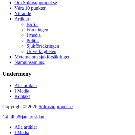
Om Solrosuppropet.se
Våra 10 punkter
Yttrande
Artiklar
FAS3
Föreningen
I media
Politik
Sjukförsäkringen
Ur verkligheten
Myterna om sjukförsäkringen
Namninsamling
Undermeny
Alla artiklar
I Media
Kontakt
Copyright © 2026
Solrosuppropet.se
.
Gå till början av sidan
Alla artiklar
I Media