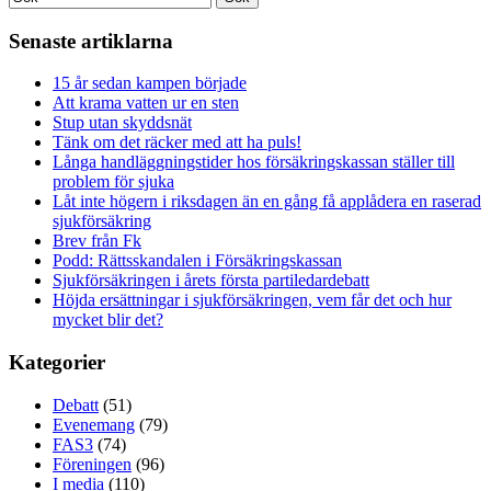
Senaste artiklarna
15 år sedan kampen började
Att krama vatten ur en sten
Stup utan skyddsnät
Tänk om det räcker med att ha puls!
Långa handläggningstider hos försäkringskassan ställer till
problem för sjuka
Låt inte högern i riksdagen än en gång få applådera en raserad
sjukförsäkring
Brev från Fk
Podd: Rättsskandalen i Försäkringskassan
Sjukförsäkringen i årets första partiledardebatt
Höjda ersättningar i sjukförsäkringen, vem får det och hur
mycket blir det?
Kategorier
Debatt
(51)
Evenemang
(79)
FAS3
(74)
Föreningen
(96)
I media
(110)