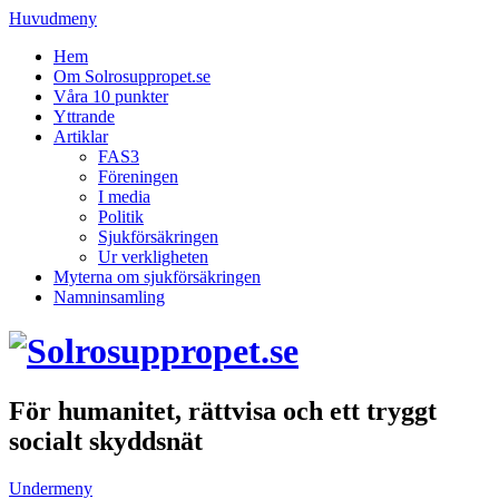
Huvudmeny
Hem
Om Solrosuppropet.se
Våra 10 punkter
Yttrande
Artiklar
FAS3
Föreningen
I media
Politik
Sjukförsäkringen
Ur verkligheten
Myterna om sjukförsäkringen
Namninsamling
För humanitet, rättvisa och ett tryggt
socialt skyddsnät
Undermeny