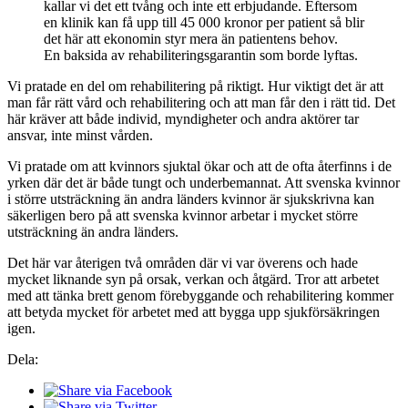
kallar vi det ett tvång och inte ett erbjudande. Eftersom
en klinik kan få upp till 45 000 kronor per patient så blir
det här att ekonomin styr mera än patientens behov.
En baksida av rehabiliteringsgarantin som borde lyftas.
Vi pratade en del om rehabilitering på riktigt. Hur viktigt det är att
man får rätt vård och rehabilitering och att man får den i rätt tid. Det
här kräver att både individ, myndigheter och andra aktörer tar
ansvar, inte minst vården.
Vi pratade om att kvinnors sjuktal ökar och att de ofta återfinns i de
yrken där det är både tungt och underbemannat. Att svenska kvinnor
i större utsträckning än andra länders kvinnor är sjukskrivna kan
säkerligen bero på att svenska kvinnor arbetar i mycket större
utsträckning än andra länders.
Det här var återigen två områden där vi var överens och hade
mycket liknande syn på orsak, verkan och åtgärd. Tror att arbetet
med att tänka brett genom förebyggande och rehabilitering kommer
att betyda mycket för arbetet med att bygga upp sjukförsäkringen
igen.
Dela: