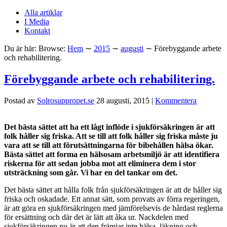
Alla artiklar
I Media
Kontakt
Du är här:
Browse:
Hem
∼
2015
∼
augusti
∼
Förebyggande arbete
och rehabilitering.
Förebyggande arbete och rehabilitering.
Postad av
Solrosuppropet.se
28 augusti, 2015
|
Kommentera
Det bästa sättet att ha ett lågt inflöde i sjukförsäkringen är att
folk håller sig friska. Att se till att folk håller sig friska måste ju
vara att se till att förutsättningarna för bibehållen hälsa ökar.
Bästa sättet att forma en hälsosam arbetsmiljö är att identifiera
riskerna för att sedan jobba mot att eliminera dem i stor
utsträckning som går. Vi har en del tankar om det.
Det bästa sättet att hålla folk från sjukförsäkringen är att de håller sig
friska och oskadade. Ett annat sätt, som provats av förra regeringen,
är att göra en sjukförsäkringen med jämförelsevis de hårdast reglerna
för ersättning och där det är lätt att åka ur. Nackdelen med
sjukförsäkringen nu är att den främjar inte hälsa, läkning och