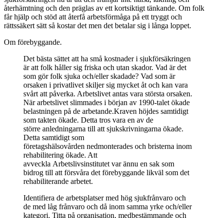
återhämtning och den präglas av ett kortsiktigt tänkande. Om folk
får hjälp och stöd att återfå arbetsförmåga på ett tryggt och
rättssäkert sätt så kostar det men det betalar sig i långa loppet.
Om förebyggande.
Det bästa sättet att ha små kostnader i sjukförsäkringen
är att folk håller sig friska och utan skador. Vad är det
som gör folk sjuka och/eller skadade? Vad som är
orsaken i privatlivet skiljer sig mycket åt och kan vara
svårt att påverka. Arbetslivet antas vara största orsaken.
När arbetslivet slimmades i början av 1990-talet ökade
belastningen på de arbetande.Kraven höjdes samtidigt
som takten ökade. Detta tros vara en av de
större anledningarna till att sjukskrivningarna ökade.
Detta samtidigt som
företagshälsovården nedmonterades och bristerna inom
rehabilitering ökade. Att
avveckla Arbetslivsinstitutet var ännu en sak som
bidrog till att försvåra det förebyggande likväl som det
rehabiliterande arbetet.
Identifiera de arbetsplatser med hög sjukfrånvaro och
de med låg frånvaro och då inom samma yrke och/eller
kategori. Titta på organisation, medbestämmande och