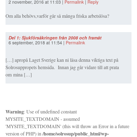
2 november, 2016
at
11:03
|
Permalink
|
Reply
Om alla behövs,varför går så många friska arbetslösa?
Del 1: Sjukförsäkringen från 2008 och framåt
6 september, 2018
at
11:54
|
Permalink
[…] apropå Laget Sverige kan ni läsa denna viktiga text på
Solrosuppropets hemsida. Innan jag går vidare till att prata
om mina […]
Warning
: Use of undefined constant
MYSITE_TEXTDOMAIN - assumed
'MYSITE_TEXTDOMAIN' (this will throw an Error in a future
/home/solrosup/public_html/wp-
version of PHP) in