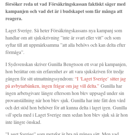
försöker reda ut vad Försäkringskassan faktiskt säger med
kampanjen och vad det är i budskapet som får många att
reagera.
Laget Sverige. Så heter Försäkringskassans nya kampanj som
handlar om att sjukskrivning ”inte är svart eller vitt” och som
syftar till att uppmärksamma ”att alla behövs och kan delta efter
förmåga”.
I Sydsvenskan skriver Gunilla Bengtsson ett svar på kampanjen,
hon berättar om sin erfarenhet av att vara sjukskriven för tredje
gången för sitt utmattningssyndrom:
“I ‘Laget Sverige’ sitter jag
på avbytarbänken, ingen frågar om jag vill delta.”
Gunilla har
ingen arbetsgivare längre eftersom hon blev uppsagd under sin
provanställning när hon blev sjuk. Gunilla har inte fått den vård
och det stöd hon behöver för att kunna delta i laget igen. Gunilla
vill
spela med i Laget Sverige men sedan hon blev sjuk så är hon
inte längre önskad.
”Laget Sverige” som metafor är bra på många sätt. Men vad