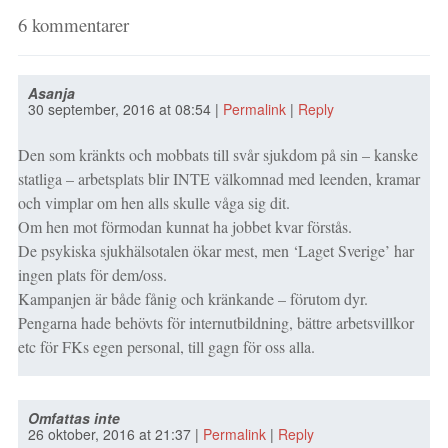
6 kommentarer
Asanja
30 september, 2016
at
08:54
|
Permalink
|
Reply
Den som kränkts och mobbats till svår sjukdom på sin – kanske
statliga – arbetsplats blir INTE välkomnad med leenden, kramar
och vimplar om hen alls skulle våga sig dit.
Om hen mot förmodan kunnat ha jobbet kvar förstås.
De psykiska sjukhälsotalen ökar mest, men ‘Laget Sverige’ har
ingen plats för dem/oss.
Kampanjen är både fånig och kränkande – förutom dyr.
Pengarna hade behövts för internutbildning, bättre arbetsvillkor
etc för FKs egen personal, till gagn för oss alla.
Omfattas inte
26 oktober, 2016
at
21:37
|
Permalink
|
Reply