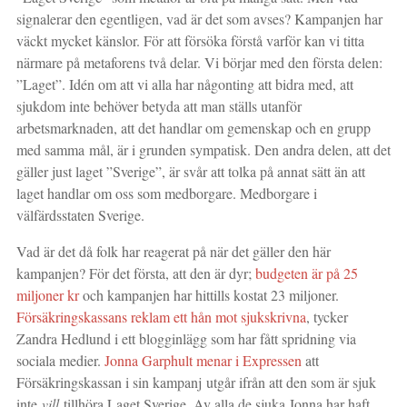
signalerar den egentligen, vad är det som avses? Kampanjen har
väckt mycket känslor. För att försöka förstå varför kan vi titta
närmare på metaforens två delar. Vi börjar med den första delen:
”Laget”. Idén om att vi alla har någonting att bidra med, att
sjukdom inte behöver betyda att man ställs utanför
arbetsmarknaden, att det handlar om gemenskap och en grupp
med samma mål, är i grunden sympatisk. Den andra delen, att det
gäller just laget ”Sverige”, är svår att tolka på annat sätt än att
laget handlar om oss som medborgare. Medborgare i
välfärdsstaten Sverige.
Vad är det då folk har reagerat på när det gäller den här
kampanjen? För det första, att den är dyr;
budgeten är på 25
miljoner kr
och kampanjen har hittills kostat 23 miljoner.
Försäkringskassans reklam ett hån mot sjukskrivna
, tycker
Zandra Hedlund i ett blogginlägg som har fått spridning via
sociala medier.
Jonna Garphult menar i Expressen
att
Försäkringskassan i sin kampanj utgår ifrån att den som är sjuk
inte
vill
tillhöra Laget Sverige. Av alla de sjuka Jonna har haft