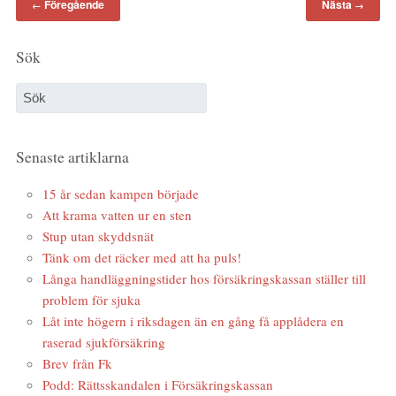
Föregående
Nästa
←
→
Sök
Senaste artiklarna
15 år sedan kampen började
Att krama vatten ur en sten
Stup utan skyddsnät
Tänk om det räcker med att ha puls!
Långa handläggningstider hos försäkringskassan ställer till
problem för sjuka
Låt inte högern i riksdagen än en gång få applådera en
raserad sjukförsäkring
Brev från Fk
Podd: Rättsskandalen i Försäkringskassan