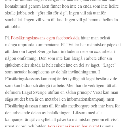
kontakt med genom åren finner hon inte en enda som inte hellre
skulle jobba och “göra rätt för sig”. Ingen vill stå utanför
samhället. Ingen vill vara till last. Ingen vill gå hemma hellre än
att jobba.
På
Försäkringskassans egen facebooksida
hittar man också
många upprörda kommentarer. På Twitter har människor påpekat
att idén om Laget Sverige bara inkluderar de som
kan
arbeta i
någon omfattning. Den som inte kan återgå i arbete efter sin
sjukdom eller skada är helt enkelt inte en del av laget. “Laget”
som metafor kompliceras av de här invändningarna. I
Försäkringskassans kampanj är det tydligt att laget består av de
som kan bidra och återgå i arbete. Men har de verkligen rätt att
definiera Laget Sverige utifrån en sådan princip? Visst kan man
säga att det bara är en metafor i en informationskampanj, men
Försäkringskassan finns till för alla medborgare och inte bara för
den arbetande delen av befolkningen. Liksom med alla
kampanjer är själva syftet att påverka människor genom ett visst
urval av ord och bilder.
Försäkringskassan har svarat
Gunilla