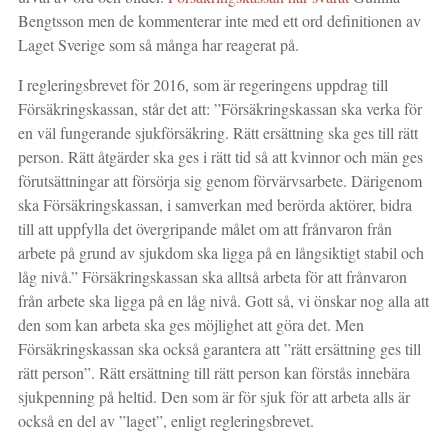
Bengtsson men de kommenterar inte med ett ord definitionen av
Laget Sverige som så många har reagerat på.
I regleringsbrevet för 2016, som är regeringens uppdrag till
Försäkringskassan, står det att: ”Försäkringskassan ska verka för
en väl fungerande sjukförsäkring. Rätt ersättning ska ges till rätt
person. Rätt åtgärder ska ges i rätt tid så att kvinnor och män ges
förutsättningar att försörja sig genom förvärvsarbete. Därigenom
ska Försäkringskassan, i samverkan med berörda aktörer, bidra
till att uppfylla det övergripande målet om att frånvaron från
arbete på grund av sjukdom ska ligga på en långsiktigt stabil och
låg nivå.” Försäkringskassan ska alltså arbeta för att frånvaron
från arbete ska ligga på en låg nivå. Gott så, vi önskar nog alla att
den som kan arbeta ska ges möjlighet att göra det. Men
Försäkringskassan ska också garantera att ”rätt ersättning ges till
rätt person”. Rätt ersättning till rätt person kan förstås innebära
sjukpenning på heltid. Den som är för sjuk för att arbeta alls är
också en del av ”laget”, enligt regleringsbrevet.