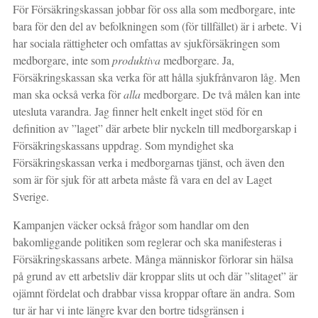
För Försäkringskassan jobbar för oss alla som medborgare, inte
bara för den del av befolkningen som (för tillfället) är i arbete. Vi
har sociala rättigheter och omfattas av sjukförsäkringen som
medborgare, inte som
produktiva
medborgare. Ja,
Försäkringskassan ska verka för att hålla sjukfrånvaron låg. Men
man ska också verka för
alla
medborgare. De två målen kan inte
utesluta varandra. Jag finner helt enkelt inget stöd för en
definition av ”laget” där arbete blir nyckeln till medborgarskap i
Försäkringskassans uppdrag. Som myndighet ska
Försäkringskassan verka i medborgarnas tjänst, och även den
som är för sjuk för att arbeta måste få vara en del av Laget
Sverige.
Kampanjen väcker också frågor som handlar om den
bakomliggande politiken som reglerar och ska manifesteras i
Försäkringskassans arbete. Många människor förlorar sin hälsa
på grund av ett arbetsliv där kroppar slits ut och där ”slitaget” är
ojämnt fördelat och drabbar vissa kroppar oftare än andra. Som
tur är har vi inte längre kvar den bortre tidsgränsen i