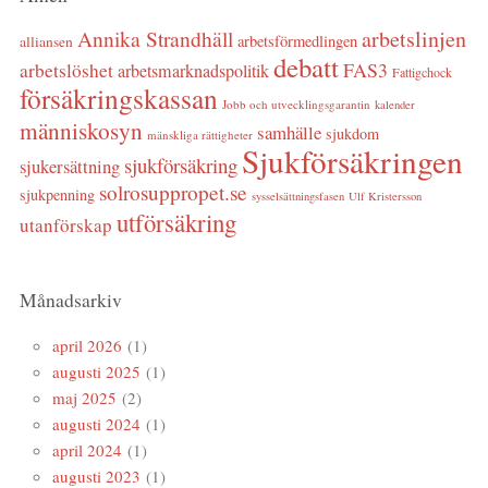
arbetslinjen
Annika Strandhäll
arbetsförmedlingen
alliansen
debatt
FAS3
arbetslöshet
arbetsmarknadspolitik
Fattigchock
försäkringskassan
Jobb och utvecklingsgarantin
kalender
människosyn
samhälle
sjukdom
mänskliga rättigheter
Sjukförsäkringen
sjukförsäkring
sjukersättning
solrosuppropet.se
sjukpenning
sysselsättningsfasen
Ulf Kristersson
utförsäkring
utanförskap
Månadsarkiv
april 2026
(1)
augusti 2025
(1)
maj 2025
(2)
augusti 2024
(1)
april 2024
(1)
augusti 2023
(1)