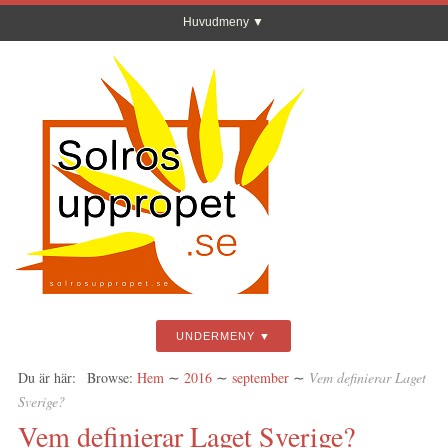
Huvudmeny
UNDERMENY
Du är här:
Browse:
Hem
∼
2016
∼
september
∼
Vem definierar Laget
Sverige?
Vem definierar Laget Sverige?