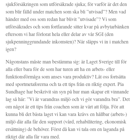
sjukförsäkringen som utförsäkrade sjuka; för varför är det den
som blir fälld under matchen som ska bli ”utvisad”? Men vad
händer med oss som redan har blivit ”utvisade”? Vi som
utförsäkrades och som fortfarande sitter kvar på avbytarbänken
eftersom vi har förlorat hela eller delar av vår SGI (den
sjukpenninggrundande inkomsten)? När släpps vi in i matchen
igen?
Någonstans måste man bestämma sig: är Laget Sverige till för
alla eller bara för de som har turen att ha en arbets- eller
funktionsförmåga som anses vara produktiv? Låt oss fortsätta
med sportmetaforerna och ta ett tips från en riktig expert. Pia
Sundhage har beskrivit sin syn på hur man skapar ett vinnande
lag så här: ”Vi är varandras miljö och vi gör varandra bra”. Det
om något är ett tips från coachen som är värt att följa. För att
kunna bli det bästa laget vi kan vara krävs en hållbar (arbets-)
miljö där alla får den support (vård, rehabilitering, ekonomisk
ersättning) de behöver. Först då kan vi tala om en laganda på
riktigt där alla får vara med.