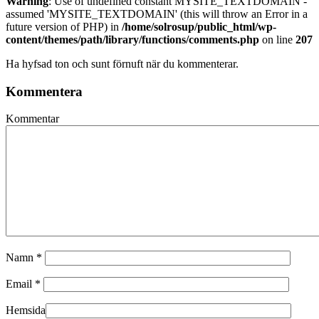
Warning
: Use of undefined constant MYSITE_TEXTDOMAIN -
assumed 'MYSITE_TEXTDOMAIN' (this will throw an Error in a
future version of PHP) in
/home/solrosup/public_html/wp-
content/themes/path/library/functions/comments.php
on line
207
Ha hyfsad ton och sunt förnuft när du kommenterar.
Kommentera
Kommentar
Namn
*
Email
*
Hemsida