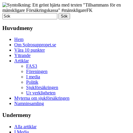
Huvudmeny
Hem
Om Solrosuppropet.se
Våra 10 punkter
Yttrande
Artiklar
FAS3
Föreningen
I media
Politik
Sjukförsäkringen
Ur verkligheten
Myterna om sjukförsäkringen
Namninsamling
Undermeny
Alla artiklar
I Media