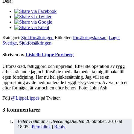
Dela:
Kategori:
Sjukförsäkringen
Etiketter:
försäkringskassan
,
Laget
Sverige
,
Sjukförsäkringen
Skriven av
Lisbeth Lippe Forsberg
Utförsäkrad, fattiggjord och uppretad. Efter steloperation av rygg
arbetstränande jag och försökte med alla medel ta mig tillbaka till
egen försörjning. Har nu hel sjukersättning. Jag vill se en
upprustning av de nedmonterade trygghetssystemen. Av var och en
efter förmåga, åt var och en efter behov. Foto: John Ash
Följ
@LippeLippes
på Twitter.
3 kommentarer
Peter Hellman / UtvecklingsAkuten
26 oktober, 2016
at
18:05
|
Permalink
|
Reply