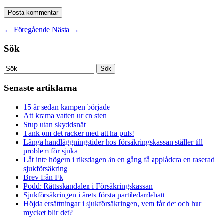
←
Föregående
Nästa
→
Sök
Senaste artiklarna
15 år sedan kampen började
Att krama vatten ur en sten
Stup utan skyddsnät
Tänk om det räcker med att ha puls!
Långa handläggningstider hos försäkringskassan ställer till
problem för sjuka
Låt inte högern i riksdagen än en gång få applådera en raserad
sjukförsäkring
Brev från Fk
Podd: Rättsskandalen i Försäkringskassan
Sjukförsäkringen i årets första partiledardebatt
Höjda ersättningar i sjukförsäkringen, vem får det och hur
mycket blir det?