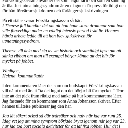
Försäkringskassan använder det som något facit och som en sanning
är illa. Just utmattningssyndrom är en diagnos där press för tidigt och
för hårt förvärrar sjukdomen och förlänger sjukskrivningen.
På ett ställe svarar Försäkringskassan så här:
I Therese fall handlar det om att hon hade stora drömmar som hon
ville förverkliga under en väldigt intensiv period i sitt liv. Hennes
hårda arbete ledde till att hon blev sjukskriven för
utmattningssyndrom.
Therese vill dela med sig av sin historia och samtidigt tipsa om att
sänka ribban om man till exempel börjar känna att det blir för
mycket på jobbet.
Vänligen,
Helena, kommunikatör
I den kommentaren låter det som om budskapet Försäkringskassan
vill nå ut med är att “ta det lugnt om det börjar bli för mycket.” Tror
inte att det gick fram riktigt med tanke på hur kommentarerna låter.
Jag fastnade för en kommentar som Anna Johansson skriver. Efter
hennes tillåtelse publicerar jag den här.
Jag lät säkert också så där tvärsäker och naiv när jag var runt 25.
Idag vet jag att mina symptom började bryta igenom när jag var 23,
hur jag tog bort sociala aktiviteter för att iaf fixa jobbet. Hur det i