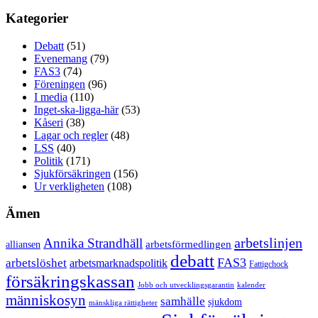
Kategorier
Debatt
(51)
Evenemang
(79)
FAS3
(74)
Föreningen
(96)
I media
(110)
Inget-ska-ligga-här
(53)
Kåseri
(38)
Lagar och regler
(48)
LSS
(40)
Politik
(171)
Sjukförsäkringen
(156)
Ur verkligheten
(108)
Ämen
arbetslinjen
Annika Strandhäll
arbetsförmedlingen
alliansen
debatt
FAS3
arbetslöshet
arbetsmarknadspolitik
Fattigchock
försäkringskassan
Jobb och utvecklingsgarantin
kalender
människosyn
samhälle
sjukdom
mänskliga rättigheter