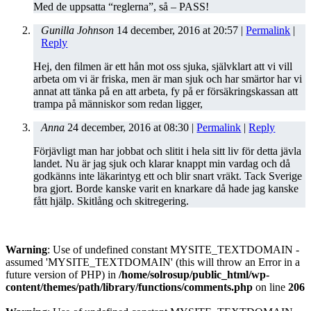
Med de uppsatta “reglerna”, så – PASS!
Gunilla Johnson
14 december, 2016
at
20:57
|
Permalink
|
Reply
Hej, den filmen är ett hån mot oss sjuka, självklart att vi vill
arbeta om vi är friska, men är man sjuk och har smärtor har vi
annat att tänka på en att arbeta, fy på er försäkringskassan att
trampa på människor som redan ligger,
Anna
24 december, 2016
at
08:30
|
Permalink
|
Reply
Förjävligt man har jobbat och slitit i hela sitt liv för detta jävla
landet. Nu är jag sjuk och klarar knappt min vardag och då
godkänns inte läkarintyg ett och blir snart vräkt. Tack Sverige
bra gjort. Borde kanske varit en knarkare då hade jag kanske
fått hjälp. Skitlång och skitregering.
Warning
: Use of undefined constant MYSITE_TEXTDOMAIN -
assumed 'MYSITE_TEXTDOMAIN' (this will throw an Error in a
future version of PHP) in
/home/solrosup/public_html/wp-
content/themes/path/library/functions/comments.php
on line
206