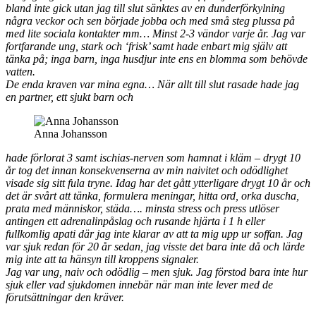
bland inte gick utan jag till slut sänktes av en dunderförkylning
några veckor och sen började jobba och med små steg plussa på
med lite sociala kontakter mm… Minst 2-3 vändor varje år. Jag var
fortfarande ung, stark och ‘frisk’ samt hade enbart mig själv att
tänka på; inga barn, inga husdjur inte ens en blomma som behövde
vatten.
De enda kraven var mina egna… När allt till slut rasade hade jag
en partner, ett sjukt barn och
Anna Johansson
hade
förlorat 3 samt ischias-nerven som hamnat i kläm – drygt 10
år tog det innan konsekvenserna av min naivitet och odödlighet
visade sig sitt fula tryne. Idag har det gått ytterligare drygt 10 år och
det är svårt att tänka, formulera meningar, hitta ord, orka duscha,
prata med människor, städa…. minsta stress och press utlöser
antingen ett adrenalinpåslag och rusande hjärta i 1 h eller
fullkomlig apati där jag inte klarar av att ta mig upp ur soffan. Jag
var sjuk redan för 20 år sedan, jag visste det bara inte då och lärde
mig inte att ta hänsyn till kroppens signaler.
Jag var ung, naiv och odödlig – men sjuk. Jag förstod bara inte hur
sjuk eller vad sjukdomen innebär när man inte lever med de
förutsättningar den kräver.