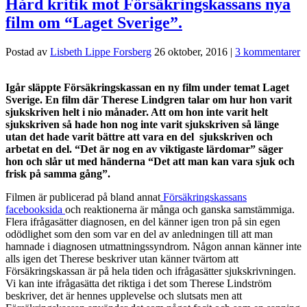
Hård kritik mot Försäkringskassans nya
film om “Laget Sverige”.
Postad av
Lisbeth Lippe Forsberg
26 oktober, 2016
|
3 kommentarer
Igår släppte Försäkringskassan en ny film under temat Laget
Sverige. En film där Therese Lindgren talar om hur hon varit
sjukskriven helt i nio månader. Att om hon inte varit helt
sjukskriven så hade hon nog inte varit sjukskriven så länge
utan det hade varit bättre att vara en del sjukskriven och
arbetat en del. “Det är nog en av viktigaste lärdomar” säger
hon och slår ut med händerna “Det att man kan vara sjuk och
frisk på samma gång”.
Filmen är publicerad på bland annat
Försäkringskassans
facebooksida
och reaktionerna är många och ganska samstämmiga.
Flera ifrågasätter diagnosen, en del känner igen tron på sin egen
odödlighet som den som var en del av anledningen till att man
hamnade i diagnosen utmattningssyndrom. Någon annan känner inte
alls igen det Therese beskriver utan känner tvärtom att
Försäkringskassan är på hela tiden och ifrågasätter sjukskrivningen.
Vi kan inte ifrågasätta det riktiga i det som Therese Lindström
beskriver, det är hennes upplevelse och slutsats men att