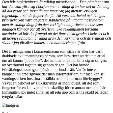
Den här beskrivningen är väldigt missvisande… Den påminner om
hur den kan yttra sig i början men är långt ifrån hur det är den dag
då allt rasar och Inget längre fungerar, jag menar verkligen
Ingenting… och de följder det får. Att vara utarbetad och tvingas
prioritera kan vara de första signalerna på utmattningssyndrom
men är väldigt långt från den verklighet majoriteten av oss som
dagligen kämpar för att överleva. Ska reklamfilmen fortsätta
användas så bör det framgå att det finns olika grader i helvetet och
att hennes symptom är långt ifrån den verklighet och de symtom och
skador jag försöker hantera och habiliteringen ifrån.
Det är många som i kommentarerna som själva är eller har varit
drabbade av utmattningssyndrom, som beskriver att det inte är tal
om att kunna “jobba lite”, det handlar om att orka ta sig ur sängen,
att överhuvud taget ta sig genom dagen. Det här kunde
Försäkringskassan gjort på så annorlunda sätt. Varför inte en
kampanj till arbetsgivare där man informerar om hur man kan se
varningstecken hos sina anställda och om hur man förebygger?
Vi vet att behovet av sjukskrivning är individuellt, att det som
fungerar för en kan vara direkt skadligt för en annan men den här
filmsnutten gör inget annat än att reta upp och lägga skuld på redan
tyngda själar.