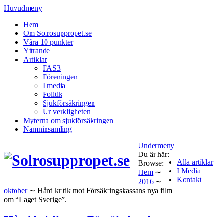
Huvudmeny
Hem
Om Solrosuppropet.se
Våra 10 punkter
Yttrande
Artiklar
FAS3
Föreningen
I media
Politik
Sjukförsäkringen
Ur verkligheten
Myterna om sjukförsäkringen
Namninsamling
Undermeny
Du är här:
Alla artiklar
Browse:
I Media
Hem
∼
Kontakt
2016
∼
oktober
∼
Hård kritik mot Försäkringskassans nya film
om “Laget Sverige”.