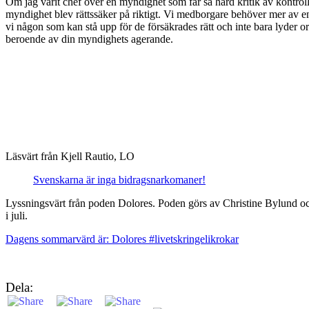
Om jag varit chef över en myndighet som får så hård kritik av kontrollo
myndighet blev rättssäker på riktigt. Vi medborgare behöver mer av e
vi någon som kan stå upp för de försäkrades rätt och inte bara lyder or
beroende av din myndighets agerande.
Läsvärt från Kjell Rautio, LO
Svenskarna är inga bidragsnarkomaner!
Lyssningsvärt från poden Dolores. Poden görs av Christine Bylund oc
i juli.
Dagens sommarvärd är: Dolores #livetskringelikrokar
Dela: