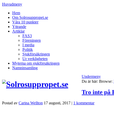
Huvudmeny
Hem
Om Solrosuppropet.se
Våra 10 punkter
Yttrande
Artiklar
FAS3
Föreningen
I media
Politik
Sjukförsäkringen
Ur verkligheten
Myterna om sjukförsäkringen
Namninsamling
Undermeny
Du är här:
Browse:
Tro inte på 
Postad av
Carina Wellton
17 augusti, 2017
|
1 kommentar