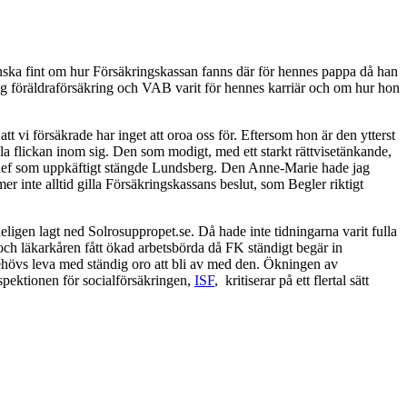
anska fint om hur Försäkringskassan fanns där för hennes pappa då han
ig föräldraförsäkring och VAB varit för hennes karriär och om hur hon
att vi försäkrade har inget att oroa oss för. Eftersom hon är den ytterst
illa flickan inom sig. Den som modigt, med ett starkt rättvisetänkande,
n chef som uppkäftigt stängde Lundsberg. Den Anne-Marie hade jag
r inte alltid gilla Försäkringskassans beslut, som Begler riktigt
igen lagt ned Solrosuppropet.se. Då hade inte tidningarna varit fulla
a och läkarkåren fått ökad arbetsbörda då FK ständigt begär in
ehövs leva med ständig oro att bli av med den. Ökningen av
nspektionen för socialförsäkringen,
ISF
, kritiserar på ett flertal sätt