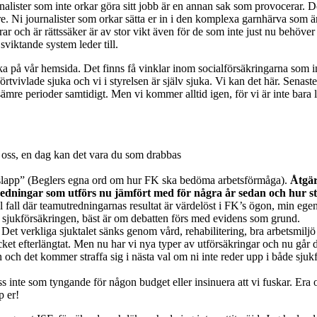
alister som inte orkar göra sitt jobb är en annan sak som provocerar. De
pare. Ni journalister som orkar sätta er in i den komplexa garnhärva som ä
r och är rättssäker är av stor vikt även för de som inte just nu behöver d
sviktande system leder till.
öka på vår hemsida. Det finns få vinklar inom socialförsäkringarna som in
örtvivlade sjuka och vi i styrelsen är själv sjuka. Vi kan det här. Senas
r sämre perioder samtidigt. Men vi kommer alltid igen, för vi är inte bara 
 oss, en dag kan det vara du som drabbas
h slapp” (Beglers egna ord om hur FK ska bedöma arbetsförmåga).
Åtgärd
tredningar som utförs nu jämfört med för några år sedan och hur
tal fall där teamutredningarnas resultat är värdelöst i FK’s ögon, min eg
om sjukförsäkringen, bäst är om debatten förs med evidens som grund.
Det verkliga sjuktalet sänks genom vård, rehabilitering, bra arbetsmiljö
cket efterlängtat. Men nu har vi nya typer av utförsäkringar och nu går d
ch det kommer straffa sig i nästa val om ni inte reder upp i både sjukf
 inte som tyngande för någon budget eller insinuera att vi fuskar. Era or
p er!