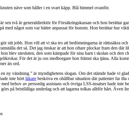
n knuten näve som håller i en svart käpp. Blå himmel ovanför.
är sen två år generaldirektör för Försäkringskassan och hon berättar g
 på med något som var bättre anpassat för honom. Hon berättar hur vikt
gör sitt jobb. Hon vill att vi ska tro att bedömningarna är rättssäkra och 
ramställa det så. Det jag önskar är att hon oftare plockar fram den där l
 då hon blev utesluten, den som kämpade för sina barn i skolan och de
elikrokar. För det är ju oss medborgare hon främst ska tjäna. Alla komme
mer än ord.
r en ny vändning.” är myndighetens slogan. Om det stämde hade vi gladel
 hade inte hört
läkare
beskriva en ohållbar situation där patienter far ill
r med behov av personlig assistans och övriga LSS-insatser hade inte b
rs på bristfälliga underlag och att lagarna tolkas alltför hårt. Även I
en