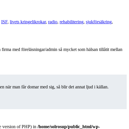
,
ISF
,
livets kringelikrokar
,
radio
,
rehabilitering
,
sjukförsäkring
,
 firma med föreläsningar/admin så mycket som hälsan tillåtit mellan
en när man får domar med sig, så blir det annat ljud i källan.
version of PHP) in
/home/solrosup/public_html/wp-