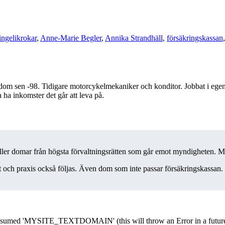
ingelikrokar
,
Anne-Marie Begler
,
Annika Strandhäll
,
försäkringskassan
kdom sen -98. Tidigare motorcykelmekaniker och konditor. Jobbat i egen
 ha inkomster det går att leva på.
kat eller domar från högsta förvaltningsrätten som går emot myndigheten. M
at och praxis också följas. Även dom som inte passar försäkringskassan.
med 'MYSITE_TEXTDOMAIN' (this will throw an Error in a future 