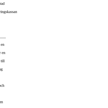
rad
kringskassan
___
 en
r en
till
ng
och
om