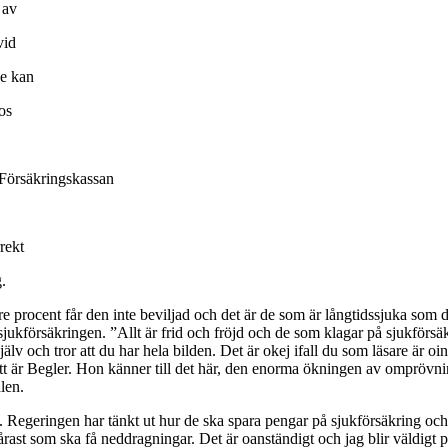
 av
vid
e kan
hos
tt Försäkringskassan
rekt
.
e procent får den inte beviljad och det är de som är långtidssjuka som dr
sjukförsäkringen. ”Allt är frid och fröjd och de som klagar på sjukförsä
lv och tror att du har hela bilden. Det är okej ifall du som läsare är oin
att är Begler. Hon känner till det här, den enorma ökningen av ompröv
len.
rna. Regeringen har tänkt ut hur de ska spara pengar på sjukförsäkring 
vårast som ska få neddragningar. Det är oanständigt och jag blir väldigt 