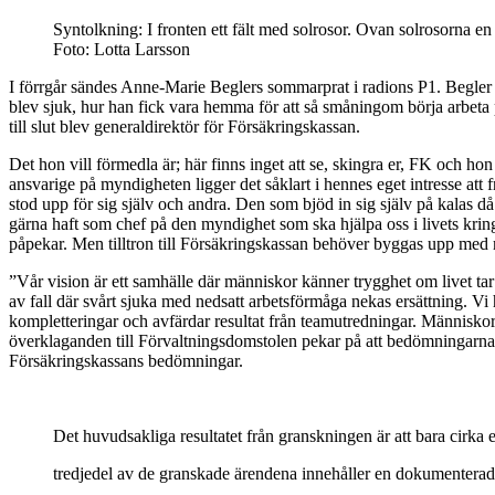
Syntolkning: I fronten ett fält med solrosor. Ovan solrosorna e
Foto: Lotta Larsson
I förrgår sändes Anne-Marie Beglers sommarprat i radions P1. Begler 
blev sjuk, hur han fick vara hemma för att så småningom börja arbeta
till slut blev generaldirektör för Försäkringskassan.
Det hon vill förmedla är; här finns inget att se, skingra er, FK och hon 
ansvarige på myndigheten ligger det såklart i hennes eget intresse att f
stod upp för sig själv och andra. Den som bjöd in sig själv på kalas
gärna haft som chef på den myndighet som ska hjälpa oss i livets kring
påpekar. Men tilltron till Försäkringskassan behöver byggas upp med 
”Vår vision är ett samhälle där människor känner trygghet om livet ta
av fall där svårt sjuka med nedsatt arbetsförmåga nekas ersättning. Vi
kompletteringar och avfärdar resultat från teamutredningar. Människo
överklaganden till Förvaltningsdomstolen pekar på att bedömningarna gö
Försäkringskassans bedömningar.
Det huvudsakliga resultatet från granskningen är att bara cirka 
tredjedel av de granskade ärendena innehåller en dokumenterad