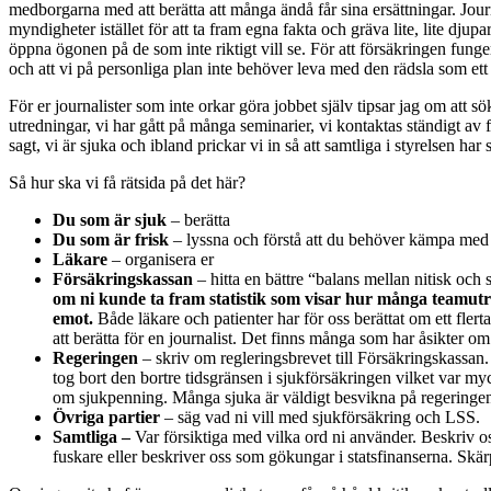
medborgarna med att berätta att många ändå får sina ersättningar. Journ
myndigheter istället för att ta fram egna fakta och gräva lite, lite dju
öppna ögonen på de som inte riktigt vill se. För att försäkringen fungera
och att vi på personliga plan inte behöver leva med den rädsla som ett 
För er journalister som inte orkar göra jobbet själv tipsar jag om att s
utredningar, vi har gått på många seminarier, vi kontaktas ständigt av f
sagt, vi är sjuka och ibland prickar vi in så att samtliga i styrelsen ha
Så hur ska vi få rätsida på det här?
Du som är sjuk
– berätta
Du som är frisk
– lyssna och förstå att du behöver kämpa med
Läkare
– organisera er
Försäkringskassan
– hitta en bättre “balans mellan nitisk oc
om ni kunde ta fram statistik som visar hur många teamu
emot.
Både läkare och patienter har för oss berättat om ett fler
att berätta för en journalist. Det finns många som har åsikter 
Regeringen
– skriv om regleringsbrevet till Försäkringskassan. 
tog bort den bortre tidsgränsen i sjukförsäkringen vilket var my
om sjukpenning. Många sjuka är väldigt besvikna på regeringen o
Övriga partier
– säg vad ni vill med sjukförsäkring och LSS.
Samtliga –
Var försiktiga med vilka ord ni använder. Beskriv oss
fuskare eller beskriver oss som gökungar i statsfinanserna. Skär