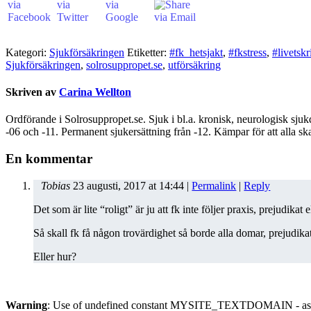
Kategori:
Sjukförsäkringen
Etiketter:
#fk_hetsjakt
,
#fkstress
,
#livetskr
Sjukförsäkringen
,
solrosuppropet.se
,
utförsäkring
Skriven av
Carina Wellton
Ordförande i Solrosuppropet.se. Sjuk i bl.a. kronisk, neurologisk sju
-06 och -11. Permanent sjukersättning från -12. Kämpar för att alla ska
En kommentar
Tobias
23 augusti, 2017
at
14:44
|
Permalink
|
Reply
Det som är lite “roligt” är ju att fk inte följer praxis, prejudi
Så skall fk få någon trovärdighet så borde alla domar, prejudik
Eller hur?
Warning
: Use of undefined constant MYSITE_TEXTDOMAIN - assu