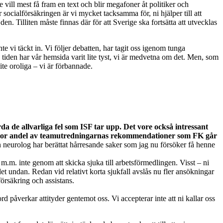
 vill mest få fram en text och blir megafoner åt politiker och
r socialförsäkringen är vi mycket tacksamma för, ni hjälper till att
en. Tilliten måste finnas där för att Sverige ska fortsätta att utvecklas
te vi täckt in. Vi följer debatten, har tagit oss igenom tunga
te tiden har vår hemsida varit lite tyst, vi är medvetna om det. Men, som
lite oroliga – vi är förbannade.
a de allvarliga fel som ISF tar upp. Det vore också intressant
 stor andel av teamutredningarnas rekommendationer som FK går
en neurolog har berättat hårresande saker som jag nu försöker få henne
 m.m. inte genom att skicka sjuka till arbetsförmedlingen. Visst – ni
et undan. Redan vid relativt korta sjukfall avslås nu fler ansökningar
örsäkring och assistans.
d påverkar attityder gentemot oss. Vi accepterar inte att ni kallar oss