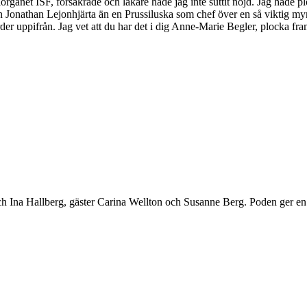
rganet ISF, försäkrade och läkare hade jag inte suttit nöjd. Jag hade plo
n Jonathan Lejonhjärta än en Prussiluska som chef över en så viktig my
der uppifrån. Jag vet att du har det i dig Anne-Marie Begler, plocka fra
h Ina Hallberg, gäster Carina Wellton och Susanne Berg. Poden ger en a