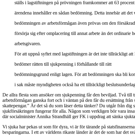
ställs i lagstiftningen på prövningen framkommer att 63 procent
ärendena innehåller en sådan bedömning. Detta innebär att det 
bedömningen av arbetsförmågan även prövas om den försäkrad
försörja sig efter omplacering till annat arbete än det ordinarie 
arbetsgivaren.
För att uppnå syftet med lagstiftningen är det inte tillräckligt a
bedömer rätten till sjukpenning i förhållande till rätt
bedömningsgrund enligt lagen. För att bedömningen ska bli kor
i sak måste myndigheten också ha ett tillräckligt beslutsunderlag
De allra flesta som ansöker om sjukpenning får den beviljad. Två till tr
arbetsförmågan ganska fort och i väntan på den får du ersättning från 
skattepengar.” Är det så du som läser detta tänker? Du utgår från dig sjä
sjukförsäkringen fungerar för alla. Någon som verkligen bör vara ins
där socialminister Annika Strandhäll ger FK i uppdrag att sänka sjukta
Vi sjuka har pekas ut som för dyra, vi är för tärande på statsfinanse
besparingarna. I ett av världens rikaste länder är det de som har det s