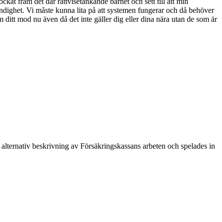
ckat fram det där rättvisetänkande barnet och sett till att min
ndighet. Vi måste kunna lita på att systemen fungerar och då behöver
m ditt mod nu även då det inte gäller dig eller dina nära utan de som är
lternativ beskrivning av Försäkringskassans arbeten och spelades in