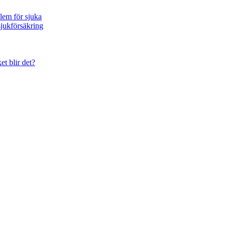
blem för sjuka
sjukförsäkring
et blir det?