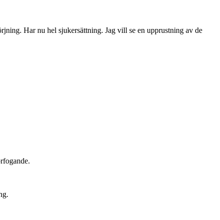
örjning. Har nu hel sjukersättning. Jag vill se en upprustning av de
örfogande.
ng.