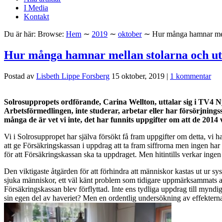
I Media
Kontakt
Du är här:
Browse:
Hem
∼
2019
∼
oktober
∼
Hur många hamnar mell
Hur många hamnar mellan stolarna och ut
Postad av
Lisbeth Lippe Forsberg
15 oktober, 2019
|
1 kommentar
Solrosuppropets ordförande, Carina Wellton, uttalar sig i TV4 N
Arbetsförmedlingen, inte studerar, arbetar eller har försörjnin
många de är vet vi inte, det har funnits uppgifter om att de 2014
Vi i Solrosuppropet har själva försökt få fram uppgifter om detta, vi h
att ge Försäkringskassan i uppdrag att ta fram siffrorna men ingen ha
för att Försäkringskassan ska ta uppdraget. Men hitintills verkar ingen 
Den viktigaste åtgärden för att förhindra att människor kastas ut ur
sjuka människor, ett väl känt problem som tidigare uppmärksammats av 
Försäkringskassan blev förflyttad. Inte ens tydliga uppdrag till myndighe
sin egen del av haveriet? Men en ordentlig undersökning av effekterna 