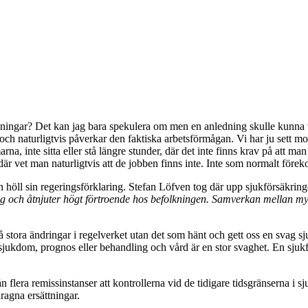
ingar? Det kan jag bara spekulera om men en anledning skulle kunna v
och naturligtvis påverkar den faktiska arbetsförmågan. Vi har ju sett m
na, inte sitta eller stå längre stunder, där det inte finns krav på att man
r vet man naturligtvis att de jobben finns inte. Inte som normalt förek
n höll sin regeringsförklaring. Stefan Löfven tog där upp sjukförsäkrin
lig och åtnjuter högt förtroende hos befolkningen. Samverkan mellan my
 stora ändringar i regelverket utan det som hänt och gett oss en svag sju
d, sjukdom, prognos eller behandling och vård är en stor svaghet. En sj
n flera remissinstanser att kontrollerna vid de tidigare tidsgränserna i sj
agna ersättningar.