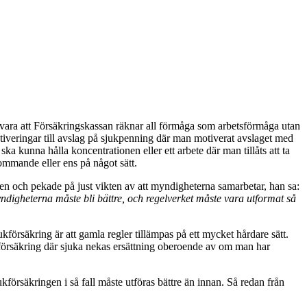
ara att Försäkringskassan räknar all förmåga som arbetsförmåga utan
otiveringar till avslag på sjukpenning där man motiverat avslaget med
 ska kunna hålla koncentrationen eller ett arbete där man tillåts att ta
ommande eller ens på något sätt.
gen och pekade på just vikten av att myndigheterna samarbetar, han sa:
ndigheterna måste bli bättre, och regelverket måste vara utformat så
kförsäkring är att gamla regler tillämpas på ett mycket hårdare sätt.
ukförsäkring där sjuka nekas ersättning oberoende av om man har
ukförsäkringen i så fall måste utföras bättre än innan. Så redan från