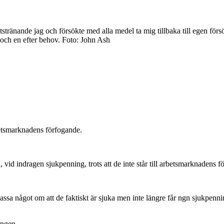
tstränande jag och försökte med alla medel ta mig tillbaka till egen förs
och en efter behov. Foto: John Ash
rbetsmarknadens förfogande.
, vid indragen sjukpenning, trots att de inte står till arbetsmarknadens f
a något om att de faktiskt är sjuka men inte längre får ngn sjukpenni
ingen.