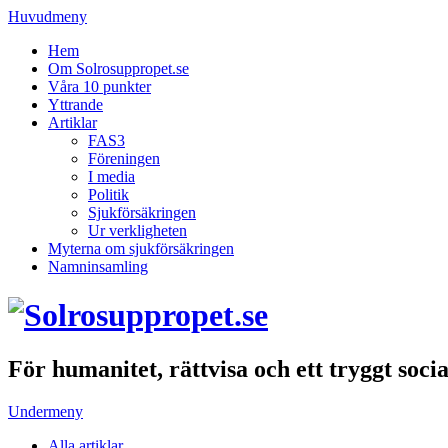
Huvudmeny
Hem
Om Solrosuppropet.se
Våra 10 punkter
Yttrande
Artiklar
FAS3
Föreningen
I media
Politik
Sjukförsäkringen
Ur verkligheten
Myterna om sjukförsäkringen
Namninsamling
För humanitet, rättvisa och ett tryggt soci
Undermeny
Alla artiklar