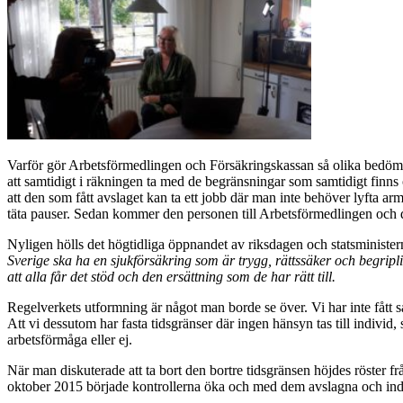
Varför gör Arbetsförmedlingen och Försäkringskassan så olika bedömn
att samtidigt i räkningen ta med de begränsningar som samtidigt finns 
att den som fått avslaget kan ta ett jobb där man inte behöver lyfta armar
täta pauser. Sedan kommer den personen till Arbetsförmedlingen och dä
Nyligen hölls det högtidliga öppnandet av riksdagen och statsminister
Sverige ska ha en sjukförsäkring som är trygg, rättssäker och begrip
att alla får det stöd och den ersättning som de har rätt till.
Regelverkets utformning är något man borde se över. Vi har inte fått så
Att vi dessutom har fasta tidsgränser där ingen hänsyn tas till indivi
arbetsförmåga eller ej.
När man diskuterade att ta bort den bortre tidsgränsen höjdes röster frå
oktober 2015 började kontrollerna öka och med dem avslagna och indr