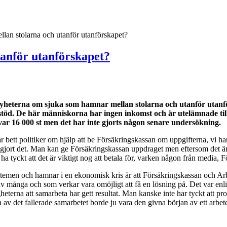
an stolarna och utanför utanförskapet?
anför utanförskapet?
yheterna om sjuka som hamnar mellan stolarna och utanför utanför
gsstöd. De här människorna har ingen inkomst och är utelämnade ti
 var 16 000 st men det har inte gjorts någon senare undersökning.
ar bett politiker om hjälp att be Försäkringskassan om uppgifterna, vi ha
r gjort det. Man kan ge Försäkringskassan uppdraget men eftersom det är
ha tyckt att det är viktigt nog att betala för, varken någon från media, F
 systemen och hamnar i en ekonomisk kris är att Försäkringskassan och 
många och som verkar vara omöjligt att få en lösning på. Det var enligt 
terna att samarbeta har gett resultat. Man kanske inte har tyckt att problem
av det fallerade samarbetet borde ju vara den givna början av ett arbete