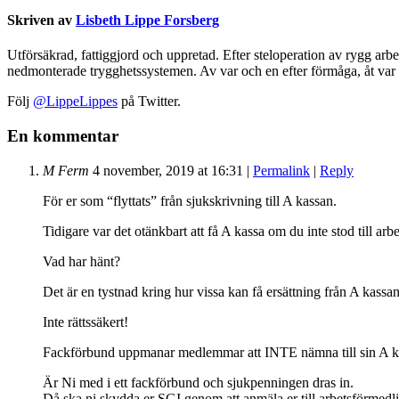
Skriven av
Lisbeth Lippe Forsberg
Utförsäkrad, fattiggjord och uppretad. Efter steloperation av rygg arbe
nedmonterade trygghetssystemen. Av var och en efter förmåga, åt var 
Följ
@LippeLippes
på Twitter.
En kommentar
M Ferm
4 november, 2019
at
16:31
|
Permalink
|
Reply
För er som “flyttats” från sjukskrivning till A kassan.
Tidigare var det otänkbart att få A kassa om du inte stod till a
Vad har hänt?
Det är en tystnad kring hur vissa kan få ersättning från A kassan
Inte rättssäkert!
Fackförbund uppmanar medlemmar att INTE nämna till sin A kass
Är Ni med i ett fackförbund och sjukpenningen dras in.
Då ska ni skydda er SGI genom att anmäla er till arbetsförmedl