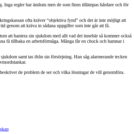
g. Inga regler har ändrats men de som finns tillämpas hårdare och för
ingskassan ofta kräver “objektiva fynd” och det är inte möjligt att
id genom att kräva in sådana uppgifter som inte går att få.
rutom att hantera sin sjukdom med allt vad det innebär så kommer också
 kunna få tillbaka en arbetsförmåga. Många får en chock och hamnar i
 sjukdom samt tas ifrån sin försörjning. Han såg alarmerande tecken
lvmordstankar.
 och beskriver de problem de ser och vilka lösningar de vill genomföra.
rskap