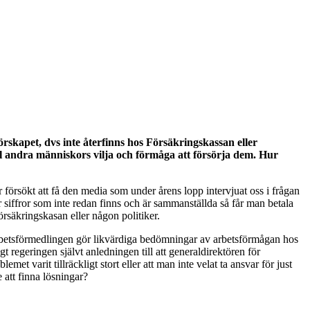
skapet, dvs inte återfinns hos Försäkringskassan eller
ll andra människors vilja och förmåga att försörja dem. Hur
r försökt att få den media som under årens lopp intervjuat oss i frågan
 siffror som inte redan finns och är sammanställda så får man betala
örsäkringskasan eller någon politiker.
Arbetsförmedlingen gör likvärdiga bedömningar av arbetsförmågan hos
regeringen självt anledningen till att generaldirektören för
et varit tillräckligt stort eller att man inte velat ta ansvar för just
 att finna lösningar?