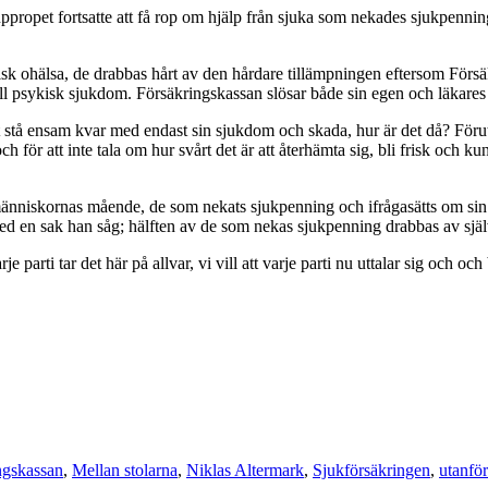
ppropet fortsatte att få rop om hjälp från sjuka som nekades sjukpennin
 ohälsa, de drabbas hårt av den hårdare tillämpningen eftersom Försäkr
l psykisk sjukdom. Försäkringskassan slösar både sin egen och läkares t
 sist stå ensam kvar med endast sin sjukdom och skada, hur är det då? Fö
ch för att inte tala om hur svårt det är att återhämta sig, bli frisk och
 människornas mående, de som nekats sjukpenning och ifrågasätts om sin
 med en sak han såg; hälften av de som nekas sjukpenning drabbas av sjä
rje parti tar det här på allvar, vi vill att varje parti nu uttalar sig och
ngskassan
,
Mellan stolarna
,
Niklas Altermark
,
Sjukförsäkringen
,
utanfö