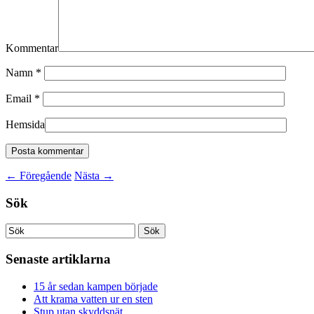
Kommentar
Namn
*
Email
*
Hemsida
←
Föregående
Nästa
→
Sök
Senaste artiklarna
15 år sedan kampen började
Att krama vatten ur en sten
Stup utan skyddsnät