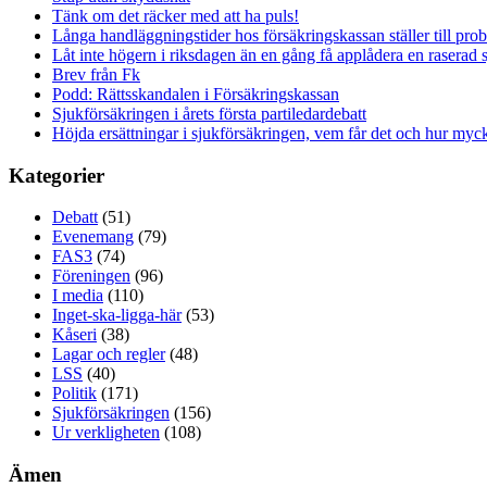
Tänk om det räcker med att ha puls!
Långa handläggningstider hos försäkringskassan ställer till pro
Låt inte högern i riksdagen än en gång få applådera en raserad 
Brev från Fk
Podd: Rättsskandalen i Försäkringskassan
Sjukförsäkringen i årets första partiledardebatt
Höjda ersättningar i sjukförsäkringen, vem får det och hur myck
Kategorier
Debatt
(51)
Evenemang
(79)
FAS3
(74)
Föreningen
(96)
I media
(110)
Inget-ska-ligga-här
(53)
Kåseri
(38)
Lagar och regler
(48)
LSS
(40)
Politik
(171)
Sjukförsäkringen
(156)
Ur verkligheten
(108)
Ämen