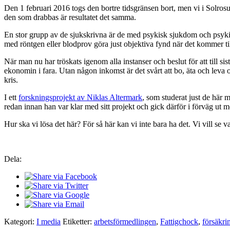
Den 1 februari 2016 togs den bortre tidsgränsen bort, men vi i Solrosu
den som drabbas är resultatet det samma.
En stor grupp av de sjukskrivna är de med psykisk sjukdom och psykisk
med röntgen eller blodprov göra just objektiva fynd när det kommer til
När man nu har tröskats igenom alla instanser och beslut för att till
ekonomin i fara. Utan någon inkomst är det svårt att bo, äta och leva o
kris.
I ett
forskningsprojekt av Niklas Altermark
, som studerat just de här
redan innan han var klar med sitt projekt och gick därför i förväg ut
Hur ska vi lösa det här? För så här kan vi inte bara ha det. Vi vill se va
Dela:
Kategori:
I media
Etiketter:
arbetsförmedlingen
,
Fattigchock
,
försäkri