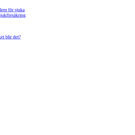
blem för sjuka
sjukförsäkring
et blir det?