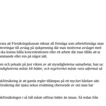
ara att Försäkringskassan räknar all förmåga som arbetsförmåga utan
otiveringar till avslag på sjukpenning där man motiverat avslaget med
 ska kunna hålla koncentrationen eller ett arbete där man tillåts att ta
ommande eller ens på något sätt.
gen och pekade på just vikten av att myndigheterna samarbetar, han sa:
ndigheterna måste bli bättre, och regelverket måste vara utformat så
kförsäkring är att gamla regler tillämpas på ett mycket hårdare sätt.
ukförsäkring där sjuka nekas ersättning oberoende av om man har
ukförsäkringen i så fall måste utföras bättre än innan. Så redan från