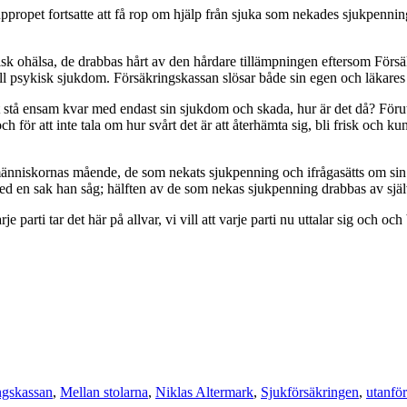
ppropet fortsatte att få rop om hjälp från sjuka som nekades sjukpennin
 ohälsa, de drabbas hårt av den hårdare tillämpningen eftersom Försäkr
l psykisk sjukdom. Försäkringskassan slösar både sin egen och läkares t
 sist stå ensam kvar med endast sin sjukdom och skada, hur är det då? Fö
ch för att inte tala om hur svårt det är att återhämta sig, bli frisk och
 människornas mående, de som nekats sjukpenning och ifrågasätts om sin
 med en sak han såg; hälften av de som nekas sjukpenning drabbas av sjä
rje parti tar det här på allvar, vi vill att varje parti nu uttalar sig och
ngskassan
,
Mellan stolarna
,
Niklas Altermark
,
Sjukförsäkringen
,
utanfö