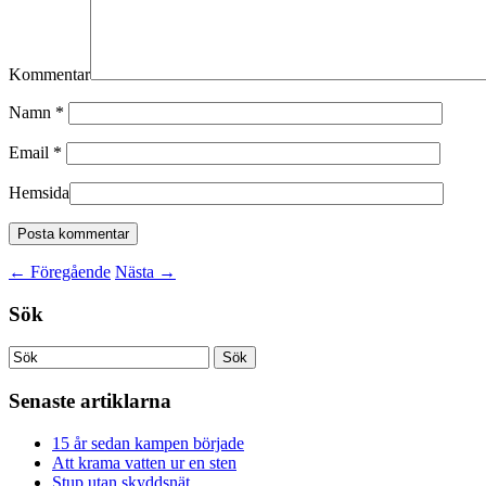
Kommentar
Namn
*
Email
*
Hemsida
←
Föregående
Nästa
→
Sök
Senaste artiklarna
15 år sedan kampen började
Att krama vatten ur en sten
Stup utan skyddsnät