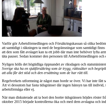
Varför gör Arbetsförmedlingen och Försäkringskassan så olika bedömn
att samtidigt i räkningen ta med de begränsningar som samtidigt finns 
att den som fått avslaget kan ta ett jobb där man inte behöver lyfta armar
täta pauser. Sedan kommer den personen till Arbetsförmedlingen och dä
Nyligen hölls det högtidliga öppnandet av riksdagen och statsminister
Sverige ska ha en sjukförsäkring som är trygg, rättssäker och begrip
att alla får det stöd och den ersättning som de har rätt till.
Regelverkets utformning är något man borde se över. Vi har inte fått så
Att vi dessutom har fasta tidsgränser där ingen hänsyn tas till indivi
arbetsförmåga eller ej.
När man diskuterade att ta bort den bortre tidsgränsen höjdes röster frå
oktober 2015 började kontrollerna öka och med dem avslagna och indr