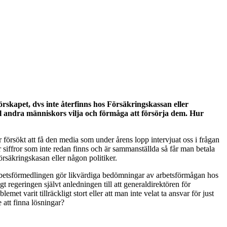
skapet, dvs inte återfinns hos Försäkringskassan eller
ll andra människors vilja och förmåga att försörja dem. Hur
r försökt att få den media som under årens lopp intervjuat oss i frågan
 siffror som inte redan finns och är sammanställda så får man betala
örsäkringskasan eller någon politiker.
Arbetsförmedlingen gör likvärdiga bedömningar av arbetsförmågan hos
regeringen självt anledningen till att generaldirektören för
et varit tillräckligt stort eller att man inte velat ta ansvar för just
 att finna lösningar?