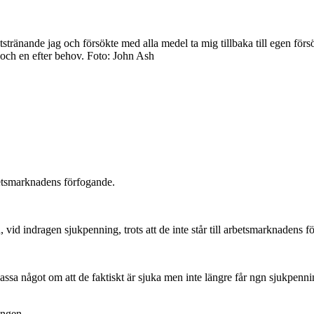
tstränande jag och försökte med alla medel ta mig tillbaka till egen förs
och en efter behov. Foto: John Ash
rbetsmarknadens förfogande.
, vid indragen sjukpenning, trots att de inte står till arbetsmarknadens f
a något om att de faktiskt är sjuka men inte längre får ngn sjukpenni
ingen.