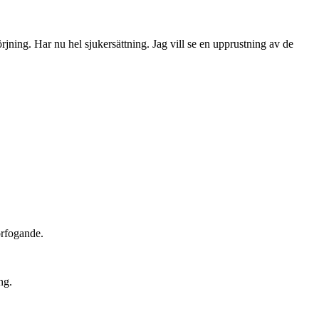
örjning. Har nu hel sjukersättning. Jag vill se en upprustning av de
örfogande.
ng.