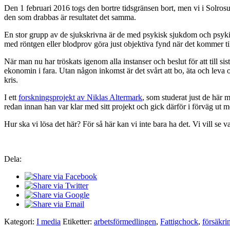
Den 1 februari 2016 togs den bortre tidsgränsen bort, men vi i Solrosu
den som drabbas är resultatet det samma.
En stor grupp av de sjukskrivna är de med psykisk sjukdom och psykisk
med röntgen eller blodprov göra just objektiva fynd när det kommer til
När man nu har tröskats igenom alla instanser och beslut för att till
ekonomin i fara. Utan någon inkomst är det svårt att bo, äta och leva o
kris.
I ett
forskningsprojekt av Niklas Altermark
, som studerat just de här
redan innan han var klar med sitt projekt och gick därför i förväg ut
Hur ska vi lösa det här? För så här kan vi inte bara ha det. Vi vill se va
Dela:
Kategori:
I media
Etiketter:
arbetsförmedlingen
,
Fattigchock
,
försäkri