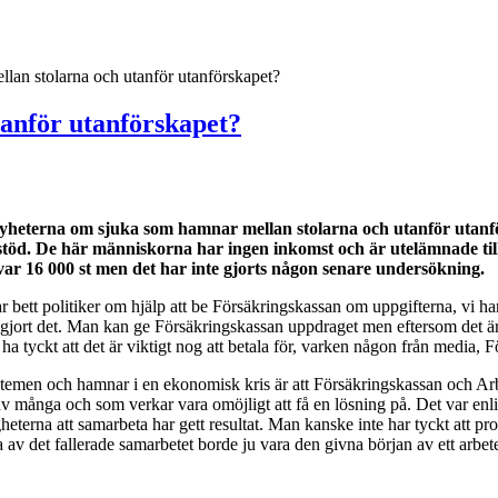
an stolarna och utanför utanförskapet?
anför utanförskapet?
yheterna om sjuka som hamnar mellan stolarna och utanför utanför
gsstöd. De här människorna har ingen inkomst och är utelämnade ti
 var 16 000 st men det har inte gjorts någon senare undersökning.
ar bett politiker om hjälp att be Försäkringskassan om uppgifterna, vi ha
r gjort det. Man kan ge Försäkringskassan uppdraget men eftersom det är
ha tyckt att det är viktigt nog att betala för, varken någon från media, F
 systemen och hamnar i en ekonomisk kris är att Försäkringskassan och 
många och som verkar vara omöjligt att få en lösning på. Det var enligt 
terna att samarbeta har gett resultat. Man kanske inte har tyckt att problem
av det fallerade samarbetet borde ju vara den givna början av ett arbete