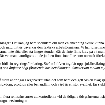
ingar? Det kan jag bara spekulera om men en anledning skulle kunna v
och naturligtvis påverkar den faktiska arbetsförmågan. Vi har ju sett m
na, inte sitta eller stå längre stunder, där det inte finns krav på att man
r vet man naturligtvis att de jobben finns inte. Inte som normalt förek
n höll sin regeringsförklaring. Stefan Löfven tog där upp sjukförsäkrin
lig och åtnjuter högt förtroende hos befolkningen. Samverkan mellan my
 stora ändringar i regelverket utan det som hänt och gett oss en svag sju
d, sjukdom, prognos eller behandling och vård är en stor svaghet. En sj
n flera remissinstanser att kontrollerna vid de tidigare tidsgränserna i sj
agna ersättningar.