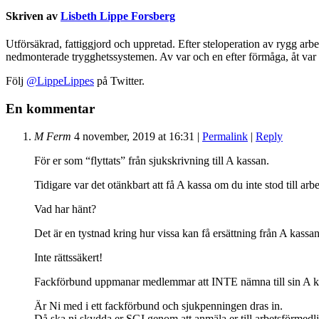
Skriven av
Lisbeth Lippe Forsberg
Utförsäkrad, fattiggjord och uppretad. Efter steloperation av rygg arbe
nedmonterade trygghetssystemen. Av var och en efter förmåga, åt var 
Följ
@LippeLippes
på Twitter.
En kommentar
M Ferm
4 november, 2019
at
16:31
|
Permalink
|
Reply
För er som “flyttats” från sjukskrivning till A kassan.
Tidigare var det otänkbart att få A kassa om du inte stod till a
Vad har hänt?
Det är en tystnad kring hur vissa kan få ersättning från A kassan
Inte rättssäkert!
Fackförbund uppmanar medlemmar att INTE nämna till sin A kass
Är Ni med i ett fackförbund och sjukpenningen dras in.
Då ska ni skydda er SGI genom att anmäla er till arbetsförmedl