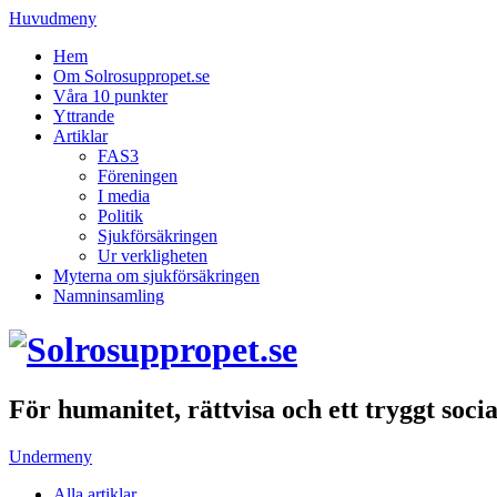
Huvudmeny
Hem
Om Solrosuppropet.se
Våra 10 punkter
Yttrande
Artiklar
FAS3
Föreningen
I media
Politik
Sjukförsäkringen
Ur verkligheten
Myterna om sjukförsäkringen
Namninsamling
För humanitet, rättvisa och ett tryggt soci
Undermeny
Alla artiklar