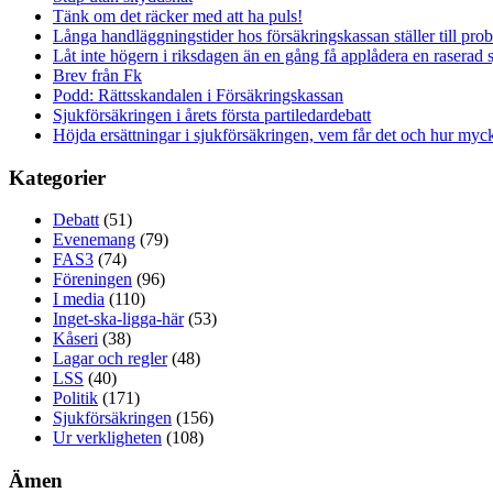
Tänk om det räcker med att ha puls!
Långa handläggningstider hos försäkringskassan ställer till pro
Låt inte högern i riksdagen än en gång få applådera en raserad 
Brev från Fk
Podd: Rättsskandalen i Försäkringskassan
Sjukförsäkringen i årets första partiledardebatt
Höjda ersättningar i sjukförsäkringen, vem får det och hur myck
Kategorier
Debatt
(51)
Evenemang
(79)
FAS3
(74)
Föreningen
(96)
I media
(110)
Inget-ska-ligga-här
(53)
Kåseri
(38)
Lagar och regler
(48)
LSS
(40)
Politik
(171)
Sjukförsäkringen
(156)
Ur verkligheten
(108)
Ämen