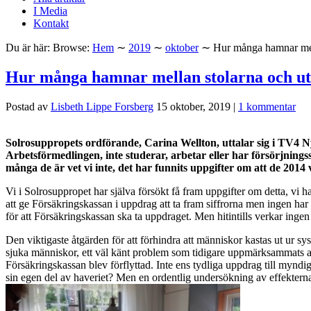
I Media
Kontakt
Du är här:
Browse:
Hem
∼
2019
∼
oktober
∼
Hur många hamnar mell
Hur många hamnar mellan stolarna och ut
Postad av
Lisbeth Lippe Forsberg
15 oktober, 2019
|
1 kommentar
Solrosuppropets ordförande, Carina Wellton, uttalar sig i TV4 N
Arbetsförmedlingen, inte studerar, arbetar eller har försörjnin
många de är vet vi inte, det har funnits uppgifter om att de 2014
Vi i Solrosuppropet har själva försökt få fram uppgifter om detta, vi h
att ge Försäkringskassan i uppdrag att ta fram siffrorna men ingen ha
för att Försäkringskassan ska ta uppdraget. Men hitintills verkar ingen 
Den viktigaste åtgärden för att förhindra att människor kastas ut ur
sjuka människor, ett väl känt problem som tidigare uppmärksammats av 
Försäkringskassan blev förflyttad. Inte ens tydliga uppdrag till myndighe
sin egen del av haveriet? Men en ordentlig undersökning av effekterna 