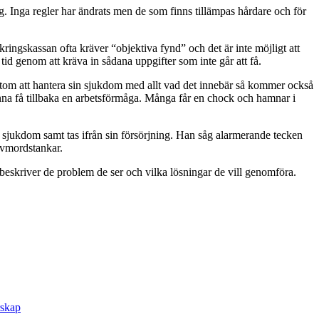
g. Inga regler har ändrats men de som finns tillämpas hårdare och för
ingskassan ofta kräver “objektiva fynd” och det är inte möjligt att
id genom att kräva in sådana uppgifter som inte går att få.
rutom att hantera sin sjukdom med allt vad det innebär så kommer också
 kunna få tillbaka en arbetsförmåga. Många får en chock och hamnar i
 sjukdom samt tas ifrån sin försörjning. Han såg alarmerande tecken
lvmordstankar.
 och beskriver de problem de ser och vilka lösningar de vill genomföra.
rskap