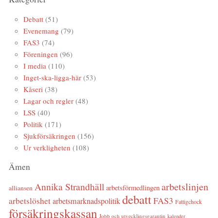
Debatt
(51)
Evenemang
(79)
FAS3
(74)
Föreningen
(96)
I media
(110)
Inget-ska-ligga-här
(53)
Kåseri
(38)
Lagar och regler
(48)
LSS
(40)
Politik
(171)
Sjukförsäkringen
(156)
Ur verkligheten
(108)
Ämen
arbetslinjen
Annika Strandhäll
arbetsförmedlingen
alliansen
debatt
FAS3
arbetslöshet
arbetsmarknadspolitik
Fattigchock
försäkringskassan
Jobb och utvecklingsgarantin
kalender