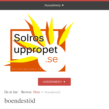
Huvudmeny
UNDERMENY
Du är här:
Browse:
Hem
∼
boendestöd
boendestöd