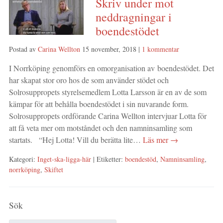
Skriv under mot
neddragningar i
boendestödet
Postad av
Carina Wellton
15 november, 2018
|
1 kommentar
I Norrköping genomförs en omorganisation av boendestödet. Det
har skapat stor oro hos de som använder stödet och
Solrosuppropets styrelsemedlem Lotta Larsson är en av de som
kämpar för att behålla boendestödet i sin nuvarande form.
Solrosuppropets ordförande Carina Wellton intervjuar Lotta för
att få veta mer om motståndet och den namninsamling som
startats. “Hej Lotta! Vill du berätta lite…
Läs mer →
Kategori:
Inget-ska-ligga-här
| Etiketter:
boendestöd
,
Namninsamling
,
norrköping
,
Skiftet
Sök