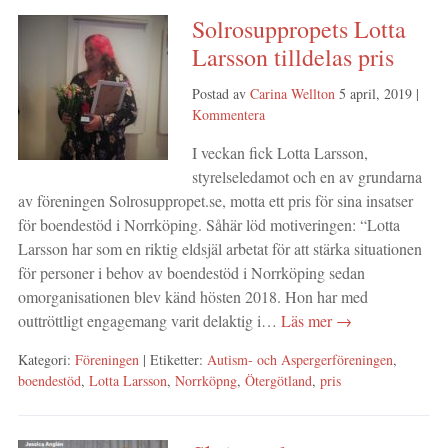
Solrosuppropets Lotta
Larsson tilldelas pris
Postad av
Carina Wellton
5 april, 2019
|
Kommentera
I veckan fick Lotta Larsson,
styrelseledamot och en av grundarna
av föreningen Solrosuppropet.se, motta ett pris för sina insatser
för boendestöd i Norrköping. Såhär löd motiveringen: “Lotta
Larsson har som en riktig eldsjäl arbetat för att stärka situationen
för personer i behov av boendestöd i Norrköping sedan
omorganisationen blev känd hösten 2018. Hon har med
outtröttligt engagemang varit delaktig i…
Läs mer →
Kategori:
Föreningen
| Etiketter:
Autism- och Aspergerföreningen
,
boendestöd
,
Lotta Larsson
,
Norrköpng
,
Ötergötland
,
pris