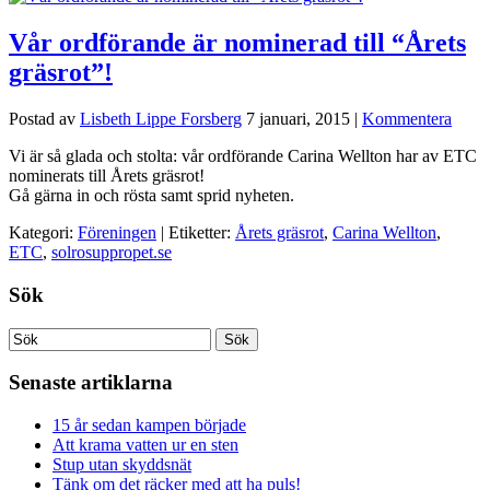
Vår ordförande är nominerad till “Årets
gräsrot”!
Postad av
Lisbeth Lippe Forsberg
7 januari, 2015
|
Kommentera
Vi är så glada och stolta: vår ordförande Carina Wellton har av ETC
nominerats till Årets gräsrot!
Gå gärna in och rösta samt sprid nyheten.
Kategori:
Föreningen
| Etiketter:
Årets gräsrot
,
Carina Wellton
,
ETC
,
solrosuppropet.se
Sök
Senaste artiklarna
15 år sedan kampen började
Att krama vatten ur en sten
Stup utan skyddsnät
Tänk om det räcker med att ha puls!