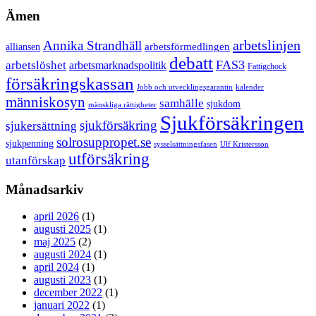
Ämen
arbetslinjen
Annika Strandhäll
arbetsförmedlingen
alliansen
debatt
FAS3
arbetslöshet
arbetsmarknadspolitik
Fattigchock
försäkringskassan
Jobb och utvecklingsgarantin
kalender
människosyn
samhälle
sjukdom
mänskliga rättigheter
Sjukförsäkringen
sjukförsäkring
sjukersättning
solrosuppropet.se
sjukpenning
sysselsättningsfasen
Ulf Kristersson
utförsäkring
utanförskap
Månadsarkiv
april 2026
(1)
augusti 2025
(1)
maj 2025
(2)
augusti 2024
(1)
april 2024
(1)
augusti 2023
(1)
december 2022
(1)
januari 2022
(1)