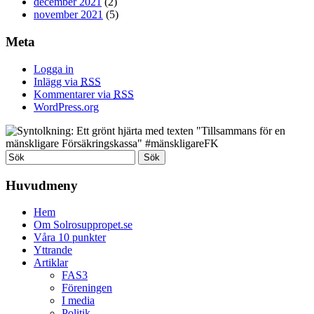
december 2021
(2)
november 2021
(5)
Meta
Logga in
Inlägg via
RSS
Kommentarer via
RSS
WordPress.org
Huvudmeny
Hem
Om Solrosuppropet.se
Våra 10 punkter
Yttrande
Artiklar
FAS3
Föreningen
I media
Politik