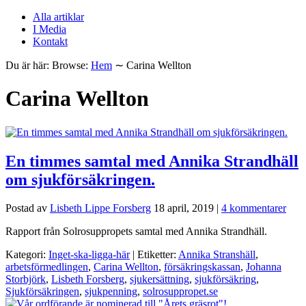
Alla artiklar
I Media
Kontakt
Du är här:
Browse:
Hem
∼
Carina Wellton
Carina Wellton
En timmes samtal med Annika Strandhäll
om sjukförsäkringen.
Postad av
Lisbeth Lippe Forsberg
18 april, 2019
|
4 kommentarer
Rapport från Solrosuppropets samtal med Annika Strandhäll.
Kategori:
Inget-ska-ligga-här
| Etiketter:
Annika Stranshäll
,
arbetsförmedlingen
,
Carina Wellton
,
försäkringskassan
,
Johanna
Storbjörk
,
Lisbeth Forsberg
,
sjukersättning
,
sjukförsäkring
,
Sjukförsäkringen
,
sjukpenning
,
solrosuppropet.se