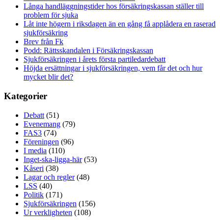
Långa handläggningstider hos försäkringskassan ställer till
problem för sjuka
Låt inte högern i riksdagen än en gång få applådera en raserad
sjukförsäkring
Brev från Fk
Podd: Rättsskandalen i Försäkringskassan
Sjukförsäkringen i årets första partiledardebatt
Höjda ersättningar i sjukförsäkringen, vem får det och hur
mycket blir det?
Kategorier
Debatt
(51)
Evenemang
(79)
FAS3
(74)
Föreningen
(96)
I media
(110)
Inget-ska-ligga-här
(53)
Kåseri
(38)
Lagar och regler
(48)
LSS
(40)
Politik
(171)
Sjukförsäkringen
(156)
Ur verkligheten
(108)