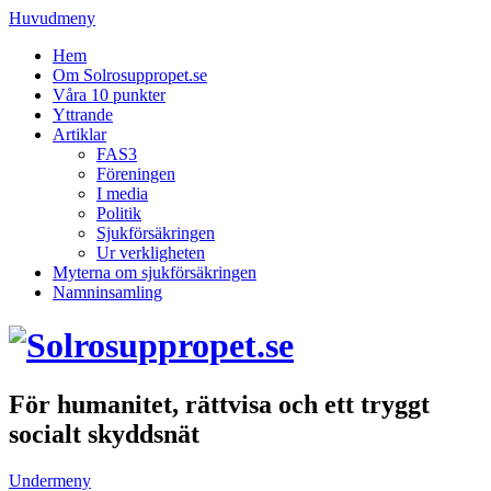
Huvudmeny
Hem
Om Solrosuppropet.se
Våra 10 punkter
Yttrande
Artiklar
FAS3
Föreningen
I media
Politik
Sjukförsäkringen
Ur verkligheten
Myterna om sjukförsäkringen
Namninsamling
För humanitet, rättvisa och ett tryggt
socialt skyddsnät
Undermeny