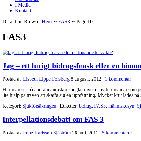
I Media
Kontakt
Du är här:
Browse:
Hem
∼
FAS3
∼
Page 10
FAS3
Jag – ett lurigt bidragsfnask eller en löna
Postad av
Lisbeth Lippe Forsberg
8 augusti, 2012
|
1 kommentar
Hur man ser på andra människor speglar mycket av hur man är som per
lite hjälp på traven att skaffa sig en uppfattning. Mycket krut lades 
Kategori:
Sjukförsäkringen
| Etiketter:
bidrag
,
FAS3
,
människosyn
,
S
Interpellationsdebatt om FAS 3
Postad av
Iréne Karlsson Sjöström
26 juni, 2012
|
5 kommentarer