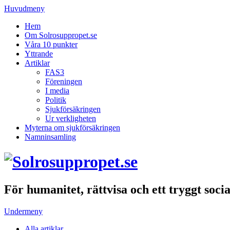
Huvudmeny
Hem
Om Solrosuppropet.se
Våra 10 punkter
Yttrande
Artiklar
FAS3
Föreningen
I media
Politik
Sjukförsäkringen
Ur verkligheten
Myterna om sjukförsäkringen
Namninsamling
För humanitet, rättvisa och ett tryggt soci
Undermeny
Alla artiklar