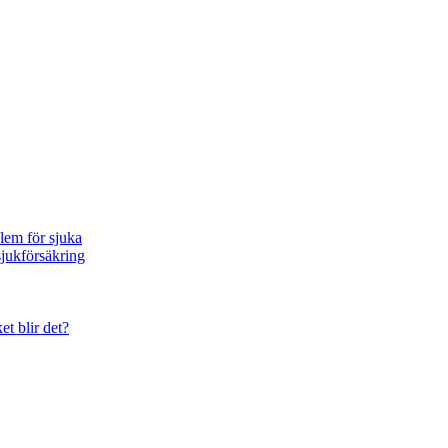
blem för sjuka
sjukförsäkring
et blir det?