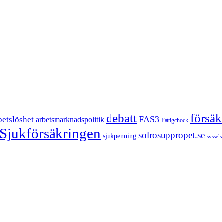
försä
debatt
FAS3
betslöshet
arbetsmarknadspolitik
Fattigchock
Sjukförsäkringen
solrosuppropet.se
sjukpenning
syssel