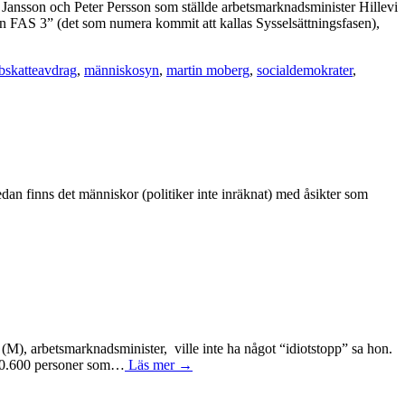
 Jansson och Peter Persson som ställde arbetsmarknadsminister Hillevi
den FAS 3” (det som numera kommit att kallas Sysselsättningsfasen),
bskatteavdrag
,
människosyn
,
martin moberg
,
socialdemokrater
,
dan finns det människor (politiker inte inräknat) med åsikter som
(M), arbetsmarknadsminister, ville inte ha något “idiotstopp” sa hon.
t 30.600 personer som…
Läs mer →