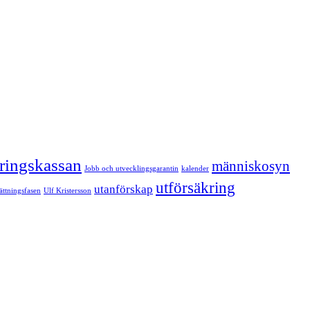
kringskassan
människosyn
Jobb och utvecklingsgarantin
kalender
utförsäkring
utanförskap
sättningsfasen
Ulf Kristersson