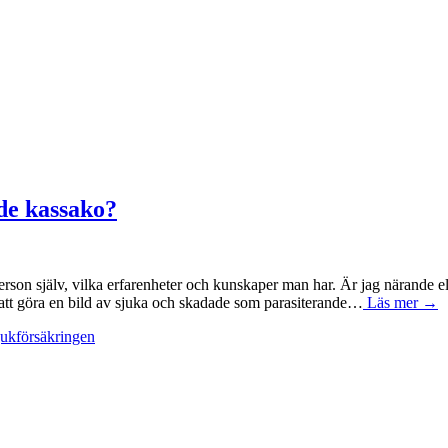
nde kassako?
son själv, vilka erfarenheter och kunskaper man har. Är jag närande e
på att göra en bild av sjuka och skadade som parasiterande…
Läs mer →
jukförsäkringen