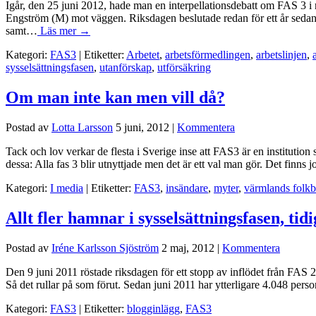
Igår, den 25 juni 2012, hade man en interpellationsdebatt om FAS 3 i
Engström (M) mot väggen. Riksdagen beslutade redan för ett år sedan a
samt…
Läs mer →
Kategori:
FAS3
| Etiketter:
Arbetet
,
arbetsförmedlingen
,
arbetslinjen
,
sysselsättningsfasen
,
utanförskap
,
utförsäkring
Om man inte kan men vill då?
Postad av
Lotta Larsson
5 juni, 2012
|
Kommentera
Tack och lov verkar de flesta i Sverige inse att FAS3 är en instituti
dessa: Alla fas 3 blir utnyttjade men det är ett val man gör. Det finn
Kategori:
I media
| Etiketter:
FAS3
,
insändare
,
myter
,
värmlands folkb
Allt fler hamnar i sysselsättningsfasen, tid
Postad av
Iréne Karlsson Sjöström
2 maj, 2012
|
Kommentera
Den 9 juni 2011 röstade riksdagen för ett stopp av inflödet från FAS 
Så det rullar på som förut. Sedan juni 2011 har ytterligare 4.048 per
Kategori:
FAS3
| Etiketter:
blogginlägg
,
FAS3