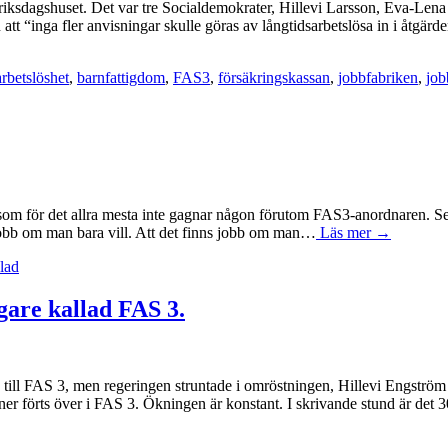
 riksdagshuset. Det var tre Socialdemokrater, Hillevi Larsson, Eva-Lena
tt “inga fler anvisningar skulle göras av långtidsarbetslösa in i åtgär
arbetslöshet
,
barnfattigdom
,
FAS3
,
försäkringskassan
,
jobbfabriken
,
job
on som för det allra mesta inte gagnar någon förutom FAS3-anordnaren. Se
s jobb om man bara vill. Att det finns jobb om man…
Läs mer →
lad
igare kallad FAS 3.
2 till FAS 3, men regeringen struntade i omröstningen, Hillevi Engström 
soner förts över i FAS 3. Ökningen är konstant. I skrivande stund är de