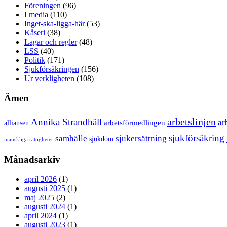
Föreningen
(96)
I media
(110)
Inget-ska-ligga-här
(53)
Kåseri
(38)
Lagar och regler
(48)
LSS
(40)
Politik
(171)
Sjukförsäkringen
(156)
Ur verkligheten
(108)
Ämen
arbetslinjen
Annika Strandhäll
ar
arbetsförmedlingen
alliansen
sjukförsäkring
samhälle
sjukersättning
sjukdom
mänskliga rättigheter
Månadsarkiv
april 2026
(1)
augusti 2025
(1)
maj 2025
(2)
augusti 2024
(1)
april 2024
(1)
augusti 2023
(1)