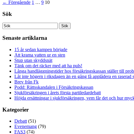
←
Föregående
1
…
9
10
Sök
Senaste artiklarna
15 år sedan kampen började
Att krama vatten ur en sten
Stup utan skyddsnät
Tänk om det räcker med att ha puls!
Långa handläggningstider hos försäkringskassan ställer till pro
Låt inte högern i riksdagen än en gång få applådera en raserad 
Brev från Fk
Podd: Rättsskandalen i Försäkringskassan
Sjukförsäkringen i årets första partiledardebatt
Höjda ersättningar i sjukförsäkringen, vem får det och hur myck
Kategorier
Debatt
(51)
Evenemang
(79)
FAS3
(74)