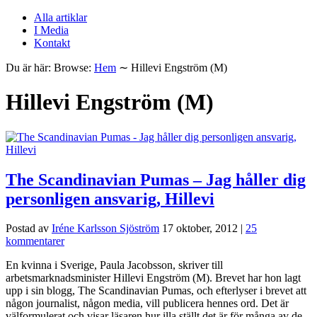
Alla artiklar
I Media
Kontakt
Du är här:
Browse:
Hem
∼
Hillevi Engström (M)
Hillevi Engström (M)
The Scandinavian Pumas – Jag håller dig
personligen ansvarig, Hillevi
Postad av
Iréne Karlsson Sjöström
17 oktober, 2012
|
25
kommentarer
En kvinna i Sverige, Paula Jacobsson, skriver till
arbetsmarknadsminister Hillevi Engström (M). Brevet har hon lagt
upp i sin blogg, The Scandinavian Pumas, och efterlyser i brevet att
någon journalist, någon media, vill publicera hennes ord. Det är
välformulerat och visar läsaren hur illa ställt det är för många av de