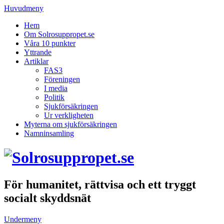
Huvudmeny
Hem
Om Solrosuppropet.se
Våra 10 punkter
Yttrande
Artiklar
FAS3
Föreningen
I media
Politik
Sjukförsäkringen
Ur verkligheten
Myterna om sjukförsäkringen
Namninsamling
För humanitet, rättvisa och ett tryggt
socialt skyddsnät
Undermeny