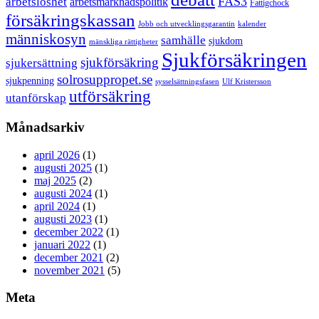
FAS3
arbetslöshet
arbetsmarknadspolitik
Fattigchock
försäkringskassan
Jobb och utvecklingsgarantin
kalender
människosyn
samhälle
sjukdom
mänskliga rättigheter
Sjukförsäkringen
sjukförsäkring
sjukersättning
solrosuppropet.se
sjukpenning
sysselsättningsfasen
Ulf Kristersson
utförsäkring
utanförskap
Månadsarkiv
april 2026
(1)
augusti 2025
(1)
maj 2025
(2)
augusti 2024
(1)
april 2024
(1)
augusti 2023
(1)
december 2022
(1)
januari 2022
(1)
december 2021
(2)
november 2021
(5)
Meta