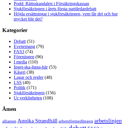
Podd: Rättsskandalen i Försäkringskassan
Sjukförsäkringen i årets första partiledardebatt
Höjda ersättningar i sjukförsäkringen, vem får det och hur
mycket blir det?
Kategorier
Debatt
(51)
Evenemang
(79)
FAS3
(74)
Föreningen
(96)
I media
(110)
Inget-ska-ligga-här
(53)
Kåseri
(38)
Lagar och regler
(48)
LSS
(40)
Politik
(171)
Sjukförsäkringen
(156)
Ur verkligheten
(108)
Ämen
arbetslinjen
Annika Strandhäll
arbetsförmedlingen
alliansen
debatt