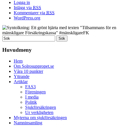
Logga in
Inlägg via
RSS
Kommentarer via
RSS
WordPress.org
Huvudmeny
Hem
Om Solrosuppropet.se
Våra 10 punkter
Yttrande
Artiklar
FAS3
Föreningen
I media
Politik
Sjukförsäkringen
Ur verkligheten
Myterna om sjukförsäkringen
Namninsamling