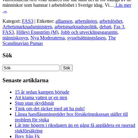
människor som hamnar i arbetslöshet i Sverige idag. Vi…
Läs mer
→
Kategori:
FAS3
| Etiketter:
alliansen
,
arbetslinjen
,
arbetslöshet
,
Arbetsmarknadsministern
,
arbetsmarknadspolitik
,
debatt
,
Fas 3
,
FAS3
,
Hillevi Engström (M)
,
Jobb och utvecklingsgarantin
,
människosyn
,
Nya Moderaterna
,
sysselsättningsfasen
,
The
Scandinavian Pumas
Sök
Senaste artiklarna
15 år sedan kampen började
Att krama vatten ur en sten
Stup utan skyddsnät
Tänk om det räcker med att ha puls!
Långa handläggningstider hos försäkringskassan ställer till
problem för sjuka
Låt inte högern i riksdagen än en gång få applådera en raserad
sjukförsäkring
Brev från Fk