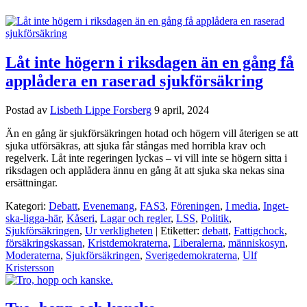
Låt inte högern i riksdagen än en gång få
applådera en raserad sjukförsäkring
Postad av
Lisbeth Lippe Forsberg
9 april, 2024
Än en gång är sjukförsäkringen hotad och högern vill återigen se att
sjuka utförsäkras, att sjuka får stångas med horribla krav och
regelverk. Låt inte regeringen lyckas – vi vill inte se högern sitta i
riksdagen och applådera ännu en gång åt att sjuka ska nekas sina
ersättningar.
Kategori:
Debatt
,
Evenemang
,
FAS3
,
Föreningen
,
I media
,
Inget-
ska-ligga-här
,
Kåseri
,
Lagar och regler
,
LSS
,
Politik
,
Sjukförsäkringen
,
Ur verkligheten
| Etiketter:
debatt
,
Fattigchock
,
försäkringskassan
,
Kristdemokraterna
,
Liberalerna
,
människosyn
,
Moderaterna
,
Sjukförsäkringen
,
Sverigedemokraterna
,
Ulf
Kristersson