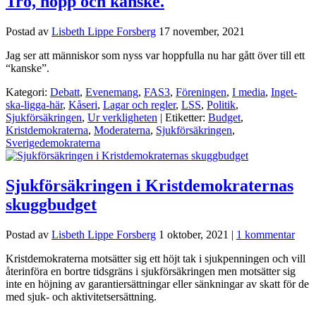
Tro, hopp och kanske.
Postad av
Lisbeth Lippe Forsberg
17 november, 2021
Jag ser att människor som nyss var hoppfulla nu har gått över till ett
“kanske”.
Kategori:
Debatt
,
Evenemang
,
FAS3
,
Föreningen
,
I media
,
Inget-
ska-ligga-här
,
Kåseri
,
Lagar och regler
,
LSS
,
Politik
,
Sjukförsäkringen
,
Ur verkligheten
| Etiketter:
Budget
,
Kristdemokraterna
,
Moderaterna
,
Sjukförsäkringen
,
Sverigedemokraterna
Sjukförsäkringen i Kristdemokraternas
skuggbudget
Postad av
Lisbeth Lippe Forsberg
1 oktober, 2021
|
1 kommentar
Kristdemokraterna motsätter sig ett höjt tak i sjukpenningen och vill
återinföra en bortre tidsgräns i sjukförsäkringen men motsätter sig
inte en höjning av garantiersättningar eller sänkningar av skatt för de
med sjuk- och aktivitetsersättning.