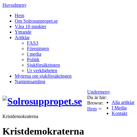
Huvudmeny
Hem
Om Solrosuppropet.se
Våra 10 punkter
Yttrande
Artiklar
FAS3
Föreningen
I media
Politik
Sjukförsäkringen
Ur verkligheten
Myterna om sjukförsäkringen
Namninsamling
Undermeny
Du är här:
Alla artiklar
Browse:
I Media
Hem
∼
Kontakt
Kristdemokraterna
Kristdemokraterna