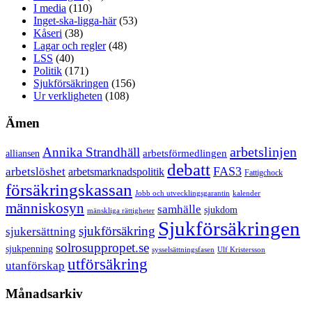
I media
(110)
Inget-ska-ligga-här
(53)
Kåseri
(38)
Lagar och regler
(48)
LSS
(40)
Politik
(171)
Sjukförsäkringen
(156)
Ur verkligheten
(108)
Ämen
arbetslinjen
Annika Strandhäll
arbetsförmedlingen
alliansen
debatt
FAS3
arbetslöshet
arbetsmarknadspolitik
Fattigchock
försäkringskassan
Jobb och utvecklingsgarantin
kalender
människosyn
samhälle
sjukdom
mänskliga rättigheter
Sjukförsäkringen
sjukförsäkring
sjukersättning
solrosuppropet.se
sjukpenning
sysselsättningsfasen
Ulf Kristersson
utförsäkring
utanförskap
Månadsarkiv