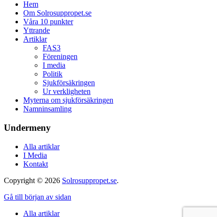
Hem
Om Solrosuppropet.se
Våra 10 punkter
Yttrande
Artiklar
FAS3
Föreningen
I media
Politik
Sjukförsäkringen
Ur verkligheten
Myterna om sjukförsäkringen
Namninsamling
Undermeny
Alla artiklar
I Media
Kontakt
Copyright © 2026
Solrosuppropet.se
.
Gå till början av sidan
Alla artiklar