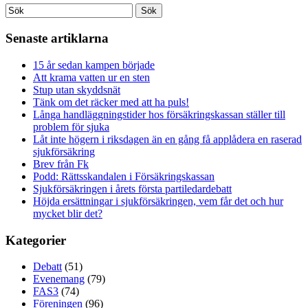
Senaste artiklarna
15 år sedan kampen började
Att krama vatten ur en sten
Stup utan skyddsnät
Tänk om det räcker med att ha puls!
Långa handläggningstider hos försäkringskassan ställer till
problem för sjuka
Låt inte högern i riksdagen än en gång få applådera en raserad
sjukförsäkring
Brev från Fk
Podd: Rättsskandalen i Försäkringskassan
Sjukförsäkringen i årets första partiledardebatt
Höjda ersättningar i sjukförsäkringen, vem får det och hur
mycket blir det?
Kategorier
Debatt
(51)
Evenemang
(79)
FAS3
(74)
Föreningen
(96)