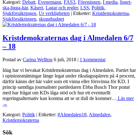
Kategori:
Debatt
,
Evenemang
,
FAS3
,
Föreningen
,
I media
,
Inget-
ska-ligga-här
,
Kåseri
,
Lagar och regler
,
LSS
,
Politik
,
Sjukförsäkringen
,
Ur verkligheten
| Etiketter:
Kristdemokraterna
,
Sjukförsäkringen
,
skuggbudget
Kristdemokraternas dag i Almedalen 6/7
– 18
Postad av
Carina Wellton
6 juli, 2018
|
1 kommentar
Idag har vi bevakat Kristdemokraternas dag i Almedalen. Partiet har
i opinionsmätningar länge legat under riksdagsspärren på 4 procent,
därför känns det här valet som ett vinna eller försvinna för KD. I
princip samtliga journalister partiledaren Ebba Busch Thor pratat
med har frågat om KDs låga stöd och hur ett eventuellt
regeringsalternativ kan komma att se ut ifall de kommer…
Läs mer
→
Kategori:
Politik
| Etiketter:
#Almedalen18
,
Almedalen
,
Kristdemokraterna
Sök