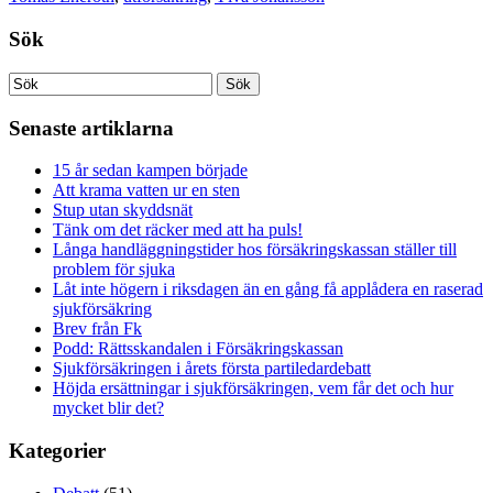
Sök
Senaste artiklarna
15 år sedan kampen började
Att krama vatten ur en sten
Stup utan skyddsnät
Tänk om det räcker med att ha puls!
Långa handläggningstider hos försäkringskassan ställer till
problem för sjuka
Låt inte högern i riksdagen än en gång få applådera en raserad
sjukförsäkring
Brev från Fk
Podd: Rättsskandalen i Försäkringskassan
Sjukförsäkringen i årets första partiledardebatt
Höjda ersättningar i sjukförsäkringen, vem får det och hur
mycket blir det?
Kategorier