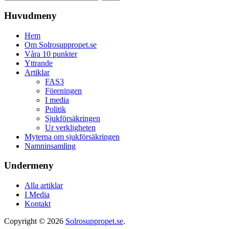
Huvudmeny
Hem
Om Solrosuppropet.se
Våra 10 punkter
Yttrande
Artiklar
FAS3
Föreningen
I media
Politik
Sjukförsäkringen
Ur verkligheten
Myterna om sjukförsäkringen
Namninsamling
Undermeny
Alla artiklar
I Media
Kontakt
Copyright © 2026
Solrosuppropet.se
.