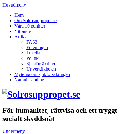
Huvudmeny
Hem
Om Solrosuppropet.se
Våra 10 punkter
Yttrande
Artiklar
FAS3
Föreningen
I media
Politik
Sjukförsäkringen
Ur verkligheten
Myterna om sjukförsäkringen
Namninsamling
För humanitet, rättvisa och ett tryggt
socialt skyddsnät
Undermeny