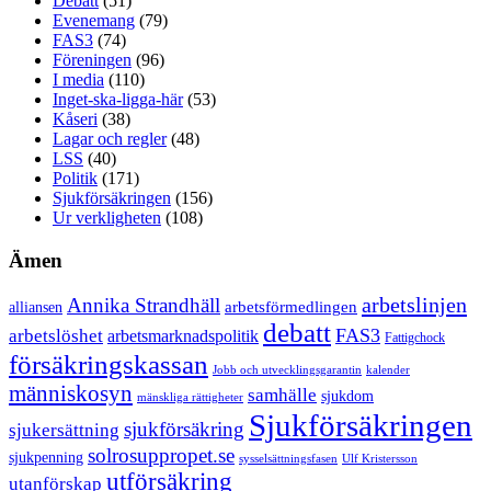
Debatt
(51)
Evenemang
(79)
FAS3
(74)
Föreningen
(96)
I media
(110)
Inget-ska-ligga-här
(53)
Kåseri
(38)
Lagar och regler
(48)
LSS
(40)
Politik
(171)
Sjukförsäkringen
(156)
Ur verkligheten
(108)
Ämen
arbetslinjen
Annika Strandhäll
arbetsförmedlingen
alliansen
debatt
FAS3
arbetslöshet
arbetsmarknadspolitik
Fattigchock
försäkringskassan
Jobb och utvecklingsgarantin
kalender
människosyn
samhälle
sjukdom
mänskliga rättigheter
Sjukförsäkringen
sjukförsäkring
sjukersättning
solrosuppropet.se
sjukpenning
sysselsättningsfasen
Ulf Kristersson
utförsäkring
utanförskap