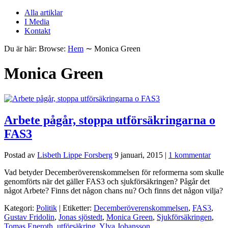
Alla artiklar
I Media
Kontakt
Du är här:
Browse:
Hem
∼
Monica Green
Monica Green
Arbete pågår, stoppa utförsäkringarna o
FAS3
Postad av
Lisbeth Lippe Forsberg
9 januari, 2015
|
1 kommentar
Vad betyder Decemberöverenskommelsen för reformerna som skulle
genomförts när det gäller FAS3 och sjukförsäkringen? Pågår det
något Arbete? Finns det någon chans nu? Och finns det någon vilja?
Kategori:
Politik
| Etiketter:
Decemberöverenskommelsen
,
FAS3
,
Gustav Fridolin
,
Jonas sjöstedt
,
Monica Green
,
Sjukförsäkringen
,
Tomas Eneroth
,
utförsäkring
,
Ylva Johansson