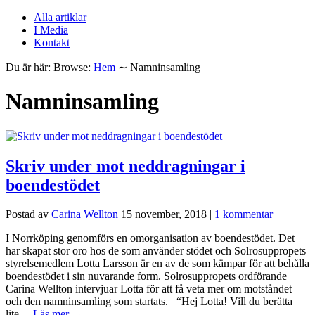
Alla artiklar
I Media
Kontakt
Du är här:
Browse:
Hem
∼
Namninsamling
Namninsamling
Skriv under mot neddragningar i
boendestödet
Postad av
Carina Wellton
15 november, 2018
|
1 kommentar
I Norrköping genomförs en omorganisation av boendestödet. Det
har skapat stor oro hos de som använder stödet och Solrosuppropets
styrelsemedlem Lotta Larsson är en av de som kämpar för att behålla
boendestödet i sin nuvarande form. Solrosuppropets ordförande
Carina Wellton intervjuar Lotta för att få veta mer om motståndet
och den namninsamling som startats. “Hej Lotta! Vill du berätta
lite…
Läs mer →