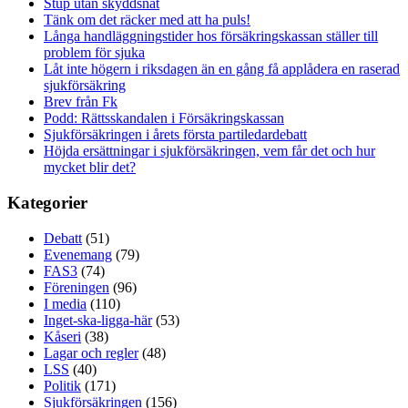
Stup utan skyddsnät
Tänk om det räcker med att ha puls!
Långa handläggningstider hos försäkringskassan ställer till
problem för sjuka
Låt inte högern i riksdagen än en gång få applådera en raserad
sjukförsäkring
Brev från Fk
Podd: Rättsskandalen i Försäkringskassan
Sjukförsäkringen i årets första partiledardebatt
Höjda ersättningar i sjukförsäkringen, vem får det och hur
mycket blir det?
Kategorier
Debatt
(51)
Evenemang
(79)
FAS3
(74)
Föreningen
(96)
I media
(110)
Inget-ska-ligga-här
(53)
Kåseri
(38)
Lagar och regler
(48)
LSS
(40)
Politik
(171)
Sjukförsäkringen
(156)