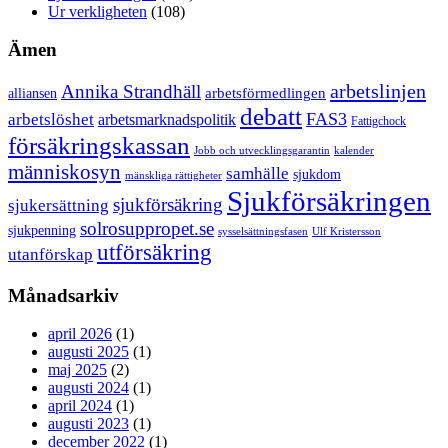
Ur verkligheten
(108)
Ämen
arbetslinjen
Annika Strandhäll
arbetsförmedlingen
alliansen
debatt
FAS3
arbetslöshet
arbetsmarknadspolitik
Fattigchock
försäkringskassan
Jobb och utvecklingsgarantin
kalender
människosyn
samhälle
sjukdom
mänskliga rättigheter
Sjukförsäkringen
sjukförsäkring
sjukersättning
solrosuppropet.se
sjukpenning
sysselsättningsfasen
Ulf Kristersson
utförsäkring
utanförskap
Månadsarkiv
april 2026
(1)
augusti 2025
(1)
maj 2025
(2)
augusti 2024
(1)
april 2024
(1)
augusti 2023
(1)
december 2022
(1)