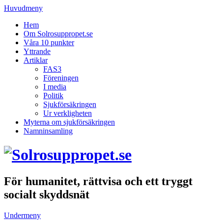
Huvudmeny
Hem
Om Solrosuppropet.se
Våra 10 punkter
Yttrande
Artiklar
FAS3
Föreningen
I media
Politik
Sjukförsäkringen
Ur verkligheten
Myterna om sjukförsäkringen
Namninsamling
För humanitet, rättvisa och ett tryggt
socialt skyddsnät
Undermeny