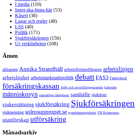
I media
(110)
Inget-ska-ligga-här
(53)
Kåseri
(38)
Lagar och regler
(48)
LSS
(40)
Politik
(171)
Sjukförsäkringen
(156)
Ur verkligheten
(108)
Ämen
arbetslinjen
Annika Strandhäll
arbetsförmedlingen
alliansen
debatt
FAS3
arbetslöshet
arbetsmarknadspolitik
Fattigchock
försäkringskassan
Jobb och utvecklingsgarantin
kalender
människosyn
samhälle
sjukdom
mänskliga rättigheter
Sjukförsäkringen
sjukförsäkring
sjukersättning
solrosuppropet.se
sjukpenning
sysselsättningsfasen
Ulf Kristersson
utförsäkring
utanförskap
Månadsarkiv