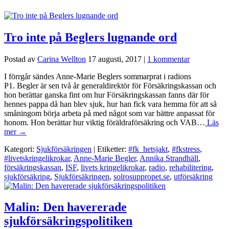
Tro inte på Beglers lugnande ord
Postad av
Carina Wellton
17 augusti, 2017
|
1 kommentar
I förrgår sändes Anne-Marie Beglers sommarprat i radions
P1. Begler är sen två år generaldirektör för Försäkringskassan och
hon berättar ganska fint om hur Försäkringskassan fanns där för
hennes pappa då han blev sjuk, hur han fick vara hemma för att så
småningom börja arbeta på med något som var bättre anpassat för
honom. Hon berättar hur viktig föräldraförsäkring och VAB…
Läs
mer →
Kategori:
Sjukförsäkringen
| Etiketter:
#fk_hetsjakt
,
#fkstress
,
#livetskringelikrokar
,
Anne-Marie Begler
,
Annika Strandhäll
,
försäkringskassan
,
ISF
,
livets kringelikrokar
,
radio
,
rehabilitering
,
sjukförsäkring
,
Sjukförsäkringen
,
solrosuppropet.se
,
utförsäkring
Malin: Den havererade
sjukförsäkringspolitiken