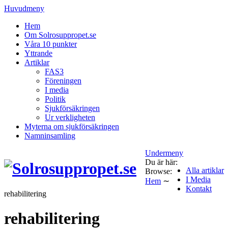
Huvudmeny
Hem
Om Solrosuppropet.se
Våra 10 punkter
Yttrande
Artiklar
FAS3
Föreningen
I media
Politik
Sjukförsäkringen
Ur verkligheten
Myterna om sjukförsäkringen
Namninsamling
Undermeny
Du är här:
Alla artiklar
Browse:
I Media
Hem
∼
Kontakt
rehabilitering
rehabilitering