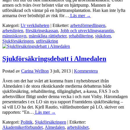
armen och tvärs över bröstet vilar en hjärtpump. Mannen är
utförsäkrad och väntar på en hjärttransplantation. Han kan inte lyfta
armarna över brösthöjd av risk för…
Läs mer →
Kategori:
Ur verkligheten
| Etiketter:
arbetsförmedlingen
,
arbetslinjen
,
försäkringskassan
,
Jobb och utvecklingsgarantin
,
människosyn
,
mänskliga rättigheter
,
rehabilitering
,
sjukdom
,
Sjukförsäkringen
,
utförsäkring
Sjukförsäkringsdebatt i Almedalen
Postad av
Carina Wellton
3 juli, 2013
|
Kommentera
Även om det har svårt att komma fram i nyhetsbruset ifrån
Almedalen i de stora rikstäckande medierna debatteras både
sjukförsäkring, rehabilitering, tillgänglighet, a-kassa, FAS 3 och
arbetsvillkor flitigt under denna vecka i och runt Visby. Häromdagen
presenterades t ex LO sin nya rapport Framtidens sjukförsäkring –
så vill LO ha det. Kjell Rautio, välfärdsutredare på LO, skriver om
rapporten: “En…
Läs mer →
Kategori:
Politik
,
Sjukförsäkringen
| Etiketter:
Akademikerförbundet
,
Almedalen
,
arbetslöshet
,