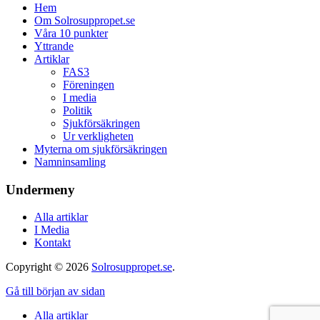
Hem
Om Solrosuppropet.se
Våra 10 punkter
Yttrande
Artiklar
FAS3
Föreningen
I media
Politik
Sjukförsäkringen
Ur verkligheten
Myterna om sjukförsäkringen
Namninsamling
Undermeny
Alla artiklar
I Media
Kontakt
Copyright © 2026
Solrosuppropet.se
.
Gå till början av sidan
Alla artiklar