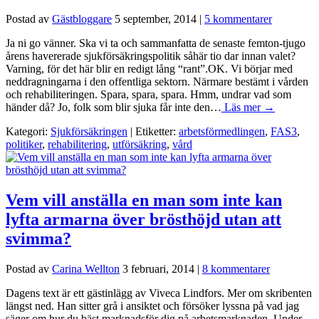
Postad av
Gästbloggare
5 september, 2014
|
5 kommentarer
Ja ni go vänner. Ska vi ta och sammanfatta de senaste femton-tjugo
årens havererade sjukförsäkringspolitik såhär tio dar innan valet?
Varning, för det här blir en redigt lång “rant”.OK. Vi börjar med
neddragningarna i den offentliga sektorn. Närmare bestämt i vården
och rehabiliteringen. Spara, spara, spara. Hmm, undrar vad som
händer då? Jo, folk som blir sjuka får inte den…
Läs mer →
Kategori:
Sjukförsäkringen
| Etiketter:
arbetsförmedlingen
,
FAS3
,
politiker
,
rehabilitering
,
utförsäkring
,
vård
Vem vill anställa en man som inte kan
lyfta armarna över brösthöjd utan att
svimma?
Postad av
Carina Wellton
3 februari, 2014
|
8 kommentarer
Dagens text är ett gästinlägg av Viveca Lindfors. Mer om skribenten
längst ned. Han sitter grå i ansiktet och försöker lyssna på vad jag
säger om hur du bäst marknadsför dig på arbetsmarknaden. Under