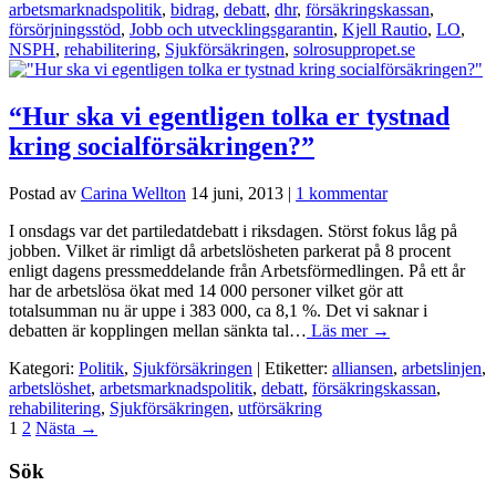
arbetsmarknadspolitik
,
bidrag
,
debatt
,
dhr
,
försäkringskassan
,
försörjningsstöd
,
Jobb och utvecklingsgarantin
,
Kjell Rautio
,
LO
,
NSPH
,
rehabilitering
,
Sjukförsäkringen
,
solrosuppropet.se
“Hur ska vi egentligen tolka er tystnad
kring socialförsäkringen?”
Postad av
Carina Wellton
14 juni, 2013
|
1 kommentar
I onsdags var det partiledatdebatt i riksdagen. Störst fokus låg på
jobben. Vilket är rimligt då arbetslösheten parkerat på 8 procent
enligt dagens pressmeddelande från Arbetsförmedlingen. På ett år
har de arbetslösa ökat med 14 000 personer vilket gör att
totalsumman nu är uppe i 383 000, ca 8,1 %. Det vi saknar i
debatten är kopplingen mellan sänkta tal…
Läs mer →
Kategori:
Politik
,
Sjukförsäkringen
| Etiketter:
alliansen
,
arbetslinjen
,
arbetslöshet
,
arbetsmarknadspolitik
,
debatt
,
försäkringskassan
,
rehabilitering
,
Sjukförsäkringen
,
utförsäkring
1
2
Nästa
→
Sök