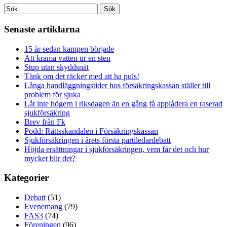
Senaste artiklarna
15 år sedan kampen började
Att krama vatten ur en sten
Stup utan skyddsnät
Tänk om det räcker med att ha puls!
Långa handläggningstider hos försäkringskassan ställer till
problem för sjuka
Låt inte högern i riksdagen än en gång få applådera en raserad
sjukförsäkring
Brev från Fk
Podd: Rättsskandalen i Försäkringskassan
Sjukförsäkringen i årets första partiledardebatt
Höjda ersättningar i sjukförsäkringen, vem får det och hur
mycket blir det?
Kategorier
Debatt
(51)
Evenemang
(79)
FAS3
(74)
Föreningen
(96)