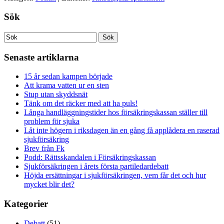
Sök
Senaste artiklarna
15 år sedan kampen började
Att krama vatten ur en sten
Stup utan skyddsnät
Tänk om det räcker med att ha puls!
Långa handläggningstider hos försäkringskassan ställer till
problem för sjuka
Låt inte högern i riksdagen än en gång få applådera en raserad
sjukförsäkring
Brev från Fk
Podd: Rättsskandalen i Försäkringskassan
Sjukförsäkringen i årets första partiledardebatt
Höjda ersättningar i sjukförsäkringen, vem får det och hur
mycket blir det?
Kategorier
Debatt
(51)