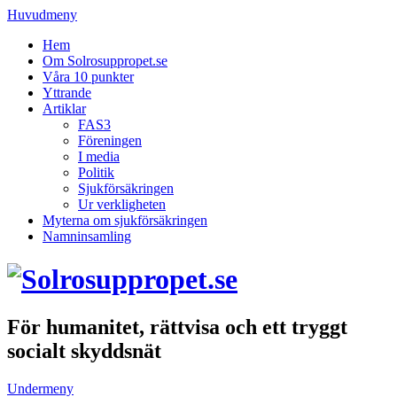
Huvudmeny
Hem
Om Solrosuppropet.se
Våra 10 punkter
Yttrande
Artiklar
FAS3
Föreningen
I media
Politik
Sjukförsäkringen
Ur verkligheten
Myterna om sjukförsäkringen
Namninsamling
För humanitet, rättvisa och ett tryggt
socialt skyddsnät
Undermeny