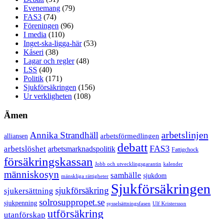
Evenemang
(79)
FAS3
(74)
Föreningen
(96)
I media
(110)
Inget-ska-ligga-här
(53)
Kåseri
(38)
Lagar och regler
(48)
LSS
(40)
Politik
(171)
Sjukförsäkringen
(156)
Ur verkligheten
(108)
Ämen
arbetslinjen
Annika Strandhäll
arbetsförmedlingen
alliansen
debatt
FAS3
arbetslöshet
arbetsmarknadspolitik
Fattigchock
försäkringskassan
Jobb och utvecklingsgarantin
kalender
människosyn
samhälle
sjukdom
mänskliga rättigheter
Sjukförsäkringen
sjukförsäkring
sjukersättning
solrosuppropet.se
sjukpenning
sysselsättningsfasen
Ulf Kristersson
utförsäkring
utanförskap