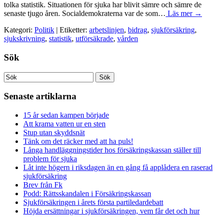
tolka statistik. Situationen för sjuka har blivit sämre och sämre de
senaste tjugo åren. Socialdemokraterna var de som…
Läs mer →
Kategori:
Politik
| Etiketter:
arbetslinjen
,
bidrag
,
sjukförsäkring
,
sjukskrivning
,
statistik
,
utförsäkrade
,
vården
Sök
Senaste artiklarna
15 år sedan kampen började
Att krama vatten ur en sten
Stup utan skyddsnät
Tänk om det räcker med att ha puls!
Långa handläggningstider hos försäkringskassan ställer till
problem för sjuka
Låt inte högern i riksdagen än en gång få applådera en raserad
sjukförsäkring
Brev från Fk
Podd: Rättsskandalen i Försäkringskassan
Sjukförsäkringen i årets första partiledardebatt
Höjda ersättningar i sjukförsäkringen, vem får det och hur