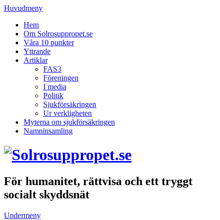
Huvudmeny
Hem
Om Solrosuppropet.se
Våra 10 punkter
Yttrande
Artiklar
FAS3
Föreningen
I media
Politik
Sjukförsäkringen
Ur verkligheten
Myterna om sjukförsäkringen
Namninsamling
För humanitet, rättvisa och ett tryggt
socialt skyddsnät
Undermeny