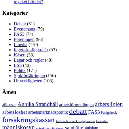
mycket blir det?
Kategorier
Debatt
(51)
Evenemang
(79)
FAS3
(74)
Föreningen
(96)
I media
(110)
Inget-ska-ligga-här
(53)
Kåseri
(38)
Lagar och regler
(48)
LSS
(40)
Politik
(171)
Sjukförsäkringen
(156)
Ur verkligheten
(108)
Ämen
arbetslinjen
Annika Strandhäll
arbetsförmedlingen
alliansen
debatt
FAS3
arbetslöshet
arbetsmarknadspolitik
Fattigchock
försäkringskassan
Jobb och utvecklingsgarantin
kalender
människosyn
samhälle
sjukdom
mänskliga rättigheter