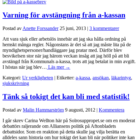
Varning för avstängning från a-kassan
Postad av
Anette Forssander
25 juni, 2013
|
3 kommentarer
Att vara sjuk eller arbetslös innebär att jag ska hålla ordning på
hemskt många regler. Någonstans är det så att jag måste lita på de
myndighetspersoner/handläggare jag pratar med. Därför blev
besvikelsen stor när jag härom veckan insåg att jag höll på att bli
avstängd från Kommunals a-kassa, trots att jag betalat in min avgift.
I höstas när jag blev…
Läs mer →
Kategori:
Ur verkligheten
| Etiketter:
a-kassa
,
ansökan
,
läkarintyg
,
sjukskrivning
Tänk så tokigt det kan bli med statistik!
Postad av
Malin Hammarström
9 augusti, 2012
|
Kommentera
I går skrev Carina Wellton här på Solrosuppropet.se om en moderat
debattörs raljerande om Alliansens politik på Aftonbladets
debattsidor. Som en reaktion på detta skulle jag vilja berätta en
alldeles sann historia om hur tokigt det kan bli när politiker inte kan