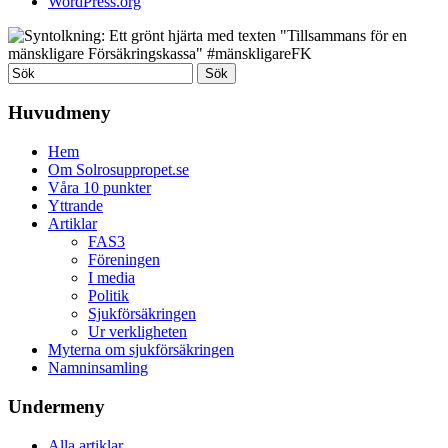
WordPress.org
Huvudmeny
Hem
Om Solrosuppropet.se
Våra 10 punkter
Yttrande
Artiklar
FAS3
Föreningen
I media
Politik
Sjukförsäkringen
Ur verkligheten
Myterna om sjukförsäkringen
Namninsamling
Undermeny
Alla artiklar