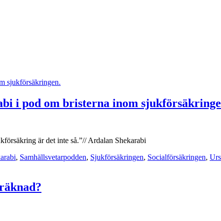
bi i pod om bristerna inom sjukförsäkringe
försäkring är det inte så.”// Ardalan Shekarabi
arabi
,
Samhällsvetarpodden
,
Sjukförsäkringen
,
Socialförsäkringen
,
Urs
träknad?