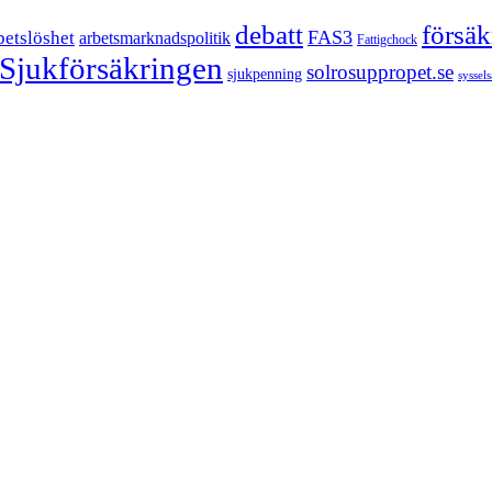
försä
debatt
FAS3
betslöshet
arbetsmarknadspolitik
Fattigchock
Sjukförsäkringen
solrosuppropet.se
sjukpenning
syssel