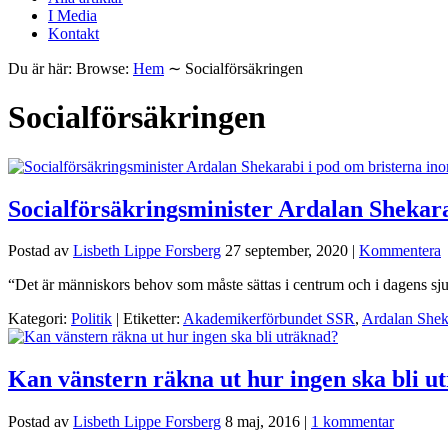
I Media
Kontakt
Du är här:
Browse:
Hem
∼
Socialförsäkringen
Socialförsäkringen
Socialförsäkringsminister Ardalan Shekara
Postad av
Lisbeth Lippe Forsberg
27 september, 2020
|
Kommentera
“Det är människors behov som måste sättas i centrum och i dagens sjuk
Kategori:
Politik
| Etiketter:
Akademikerförbundet SSR
,
Ardalan Shek
Kan vänstern räkna ut hur ingen ska bli u
Postad av
Lisbeth Lippe Forsberg
8 maj, 2016
|
1 kommentar