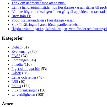
Tänk om det räcker med att ha puls!
Långa handläggningstider hos försäkringskassan ställer till pro
Låt inte högern i riksdagen än en gång få applådera en raserad 
Brev från Fk
Podd: Rättsskandalen i Försäkringskassan
Sjukförsäkringen i årets första partiledardebatt
Höjda ersättningar i sjukförsäkringen, vem får det och hur myck
Kategorier
Debatt
(51)
Evenemang
(79)
FAS3
(74)
Föreningen
(96)
I media
(110)
Inget-ska-ligga-här
(53)
Kåseri
(38)
Lagar och regler
(48)
LSS
(40)
Politik
(171)
Sjukförsäkringen
(156)
Ur verkligheten
(108)
Ämen