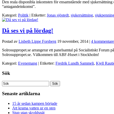
Den reala disponibla inkomsten för ensamstående med sjukersättning 
“antagandeinkomst”.
Kategori:
Politik
| Etiketter:
Jonas sjöstedt
,
sjukersättning
,
sjukpennin
Då ses vi på lördag!
Postad av
Lisbeth Lippe Forsberg
19 november, 2014
|
4 kommentare
Solrosuppropet.se arrangerar ett panelsamtal på Socialistiskt Forum 
Solrosuppropet.se. Välkommen till ABF-Huset i Stockholm!
Kategori:
Evenemang
| Etiketter:
Fredrik Lundh Sammeli
,
Kjell Rauti
Sök
Senaste artiklarna
15 år sedan kampen började
Att krama vatten ur en sten
Stup utan skyddsnät