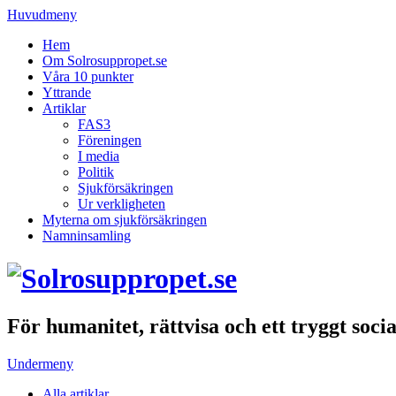
Huvudmeny
Hem
Om Solrosuppropet.se
Våra 10 punkter
Yttrande
Artiklar
FAS3
Föreningen
I media
Politik
Sjukförsäkringen
Ur verkligheten
Myterna om sjukförsäkringen
Namninsamling
För humanitet, rättvisa och ett tryggt soci
Undermeny
Alla artiklar