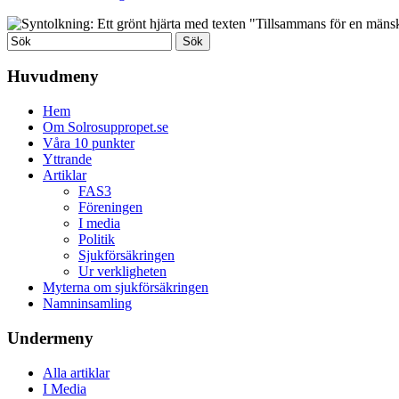
Huvudmeny
Hem
Om Solrosuppropet.se
Våra 10 punkter
Yttrande
Artiklar
FAS3
Föreningen
I media
Politik
Sjukförsäkringen
Ur verkligheten
Myterna om sjukförsäkringen
Namninsamling
Undermeny
Alla artiklar
I Media