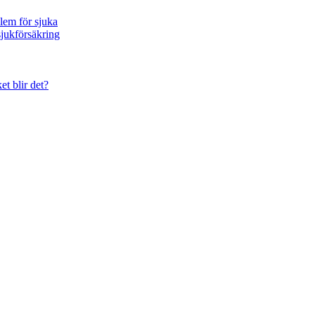
blem för sjuka
sjukförsäkring
et blir det?