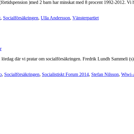
(förtidspension )med 2 barn har minskat med 8 procent 1992-2012. Vi h
g
,
Socialförsäkringen
,
Ulla Andersson
,
Vänsterpartiet
r
på lördag där vi pratar om socialförsäkringen. Fredrik Lundh Sammeli 
o
,
Socialförsäkringen
,
Socialistiskt Forum 2014
,
Stefan Nilsson
,
Wiwi-