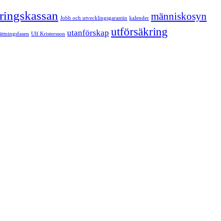
kringskassan
människosyn
Jobb och utvecklingsgarantin
kalender
utförsäkring
utanförskap
sättningsfasen
Ulf Kristersson