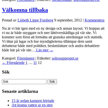
Välkomna tillbaka
Postad av
Lisbeth Lippe Forsberg
9 september, 2012
|
Kommentera
Nu är vi här igen med en ny design och annan layout. Vi hoppas att
vi nu är både snyggare och mer lättöverskådliga på vår site. Vi
kommer som förut att fortsätta att granska utredningar och statistik.
Vi tittar på lagar och hur myndigheterna tillämpar dem samt
debatterar både med politiker, beslutsfattare och andra debattörer
både här på vår site…
Läs mer →
Kategori:
Föreningen
| Etiketter:
solrosuppropet.se
←
Föregående
1
…
11
12
Sök
Senaste artiklarna
15 år sedan kampen började
Att krama vatten ur en sten