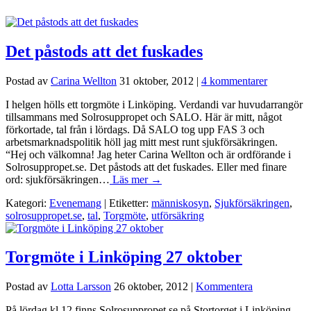
Det påstods att det fuskades
Postad av
Carina Wellton
31 oktober, 2012
|
4 kommentarer
I helgen hölls ett torgmöte i Linköping. Verdandi var huvudarrangör
tillsammans med Solrosuppropet och SALO. Här är mitt, något
förkortade, tal från i lördags. Då SALO tog upp FAS 3 och
arbetsmarknadspolitik höll jag mitt mest runt sjukförsäkringen.
“Hej och välkomna! Jag heter Carina Wellton och är ordförande i
Solrosuppropet.se. Det påstods att det fuskades. Eller med finare
ord: sjukförsäkringen…
Läs mer →
Kategori:
Evenemang
| Etiketter:
människosyn
,
Sjukförsäkringen
,
solrosuppropet.se
,
tal
,
Torgmöte
,
utförsäkring
Torgmöte i Linköping 27 oktober
Postad av
Lotta Larsson
26 oktober, 2012
|
Kommentera
På lördag kl 12 finns Solrosuppropet.se på Stortorget i Linköping