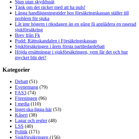
Stup utan skyddsnät
Tänk om det räcker med att ha puls!
Långa handläggningstider hos försäkringskassan ställer till
problem för sjuka
Låt inte högern i riksdagen än en gång få applådera en raserad
sjukförsäkring
Brev från Fk
Podd: Rättsskandalen i Försäkringskassan
Sjukförsäkringen i årets första partiledardebatt
Höjda ersättningar i sjukförsäkringen, vem får det och hur
mycket blir det?
Kategorier
Debatt
(51)
Evenemang
(79)
FAS3
(74)
Föreningen
(96)
I media
(110)
Inget-ska-ligga-här
(53)
Kåseri
(38)
Lagar och regler
(48)
LSS
(40)
Politik
(171)
Sjukförsäkringen
(156)