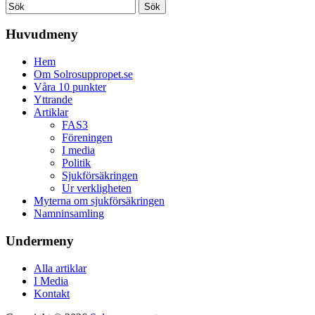
Huvudmeny
Hem
Om Solrosuppropet.se
Våra 10 punkter
Yttrande
Artiklar
FAS3
Föreningen
I media
Politik
Sjukförsäkringen
Ur verkligheten
Myterna om sjukförsäkringen
Namninsamling
Undermeny
Alla artiklar
I Media
Kontakt