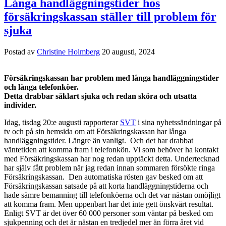
Långa handläggningstider hos
försäkringskassan ställer till problem för
sjuka
Postad av
Christine Holmberg
20 augusti, 2024
Försäkringskassan har problem med långa handläggningstider
och långa telefonköer.
Detta drabbar såklart sjuka och redan sköra och utsatta
individer.
Idag, tisdag 20:e augusti rapporterar
SVT
i sina nyhetssändningar på
tv och på sin hemsida om att Försäkringskassan har långa
handläggningstider. Längre än vanligt. Och det har drabbat
väntetiden att komma fram i telefonkön. Vi som behöver ha kontakt
med Försäkringskassan har nog redan upptäckt detta. Undertecknad
har själv fått problem när jag redan innan sommaren försökte ringa
Försäkringskassan. Den automatiska rösten gav besked om att
Försäkringskassan satsade på att korta handläggningstiderna och
hade sämre bemanning till telefonköerna och det var nästan omöjligt
att komma fram. Men uppenbart har det inte gett önskvärt resultat.
Enligt SVT är det över 60 000 personer som väntar på besked om
sjukpenning och det är nästan en tredjedel mer än förra året vid