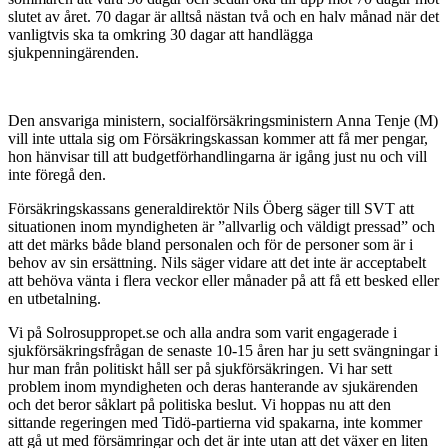
slutet av året. 70 dagar är alltså nästan två och en halv månad när det
vanligtvis ska ta omkring 30 dagar att handlägga
sjukpenningärenden.
Den ansvariga ministern, socialförsäkringsministern Anna Tenje (M)
vill inte uttala sig om Försäkringskassan kommer att få mer pengar,
hon hänvisar till att budgetförhandlingarna är igång just nu och vill
inte föregå den.
Försäkringskassans generaldirektör Nils Öberg säger till SVT att
situationen inom myndigheten är ”allvarlig och väldigt pressad” och
att det märks både bland personalen och för de personer som är i
behov av sin ersättning. Nils säger vidare att det inte är acceptabelt
att behöva vänta i flera veckor eller månader på att få ett besked eller
en utbetalning.
Vi på Solrosuppropet.se och alla andra som varit engagerade i
sjukförsäkringsfrågan de senaste 10-15 åren har ju sett svängningar i
hur man från politiskt håll ser på sjukförsäkringen. Vi har sett
problem inom myndigheten och deras hanterande av sjukärenden
och det beror såklart på politiska beslut. Vi hoppas nu att den
sittande regeringen med Tidö-partierna vid spakarna, inte kommer
att gå ut med försämringar och det är inte utan att det växer en liten