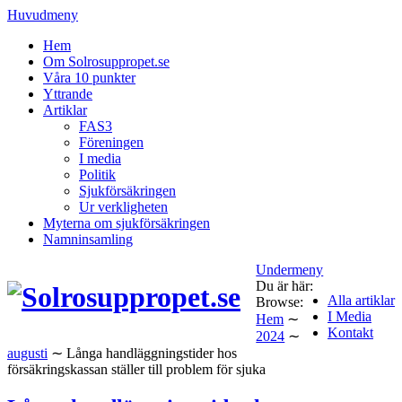
Huvudmeny
Hem
Om Solrosuppropet.se
Våra 10 punkter
Yttrande
Artiklar
FAS3
Föreningen
I media
Politik
Sjukförsäkringen
Ur verkligheten
Myterna om sjukförsäkringen
Namninsamling
Undermeny
Du är här:
Alla artiklar
Browse:
I Media
Hem
∼
Kontakt
2024
∼
augusti
∼
Långa handläggningstider hos
försäkringskassan ställer till problem för sjuka