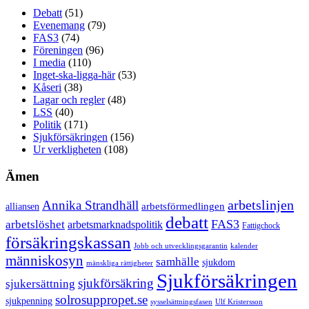
Debatt
(51)
Evenemang
(79)
FAS3
(74)
Föreningen
(96)
I media
(110)
Inget-ska-ligga-här
(53)
Kåseri
(38)
Lagar och regler
(48)
LSS
(40)
Politik
(171)
Sjukförsäkringen
(156)
Ur verkligheten
(108)
Ämen
arbetslinjen
Annika Strandhäll
arbetsförmedlingen
alliansen
debatt
FAS3
arbetslöshet
arbetsmarknadspolitik
Fattigchock
försäkringskassan
Jobb och utvecklingsgarantin
kalender
människosyn
samhälle
sjukdom
mänskliga rättigheter
Sjukförsäkringen
sjukförsäkring
sjukersättning
solrosuppropet.se
sjukpenning
sysselsättningsfasen
Ulf Kristersson