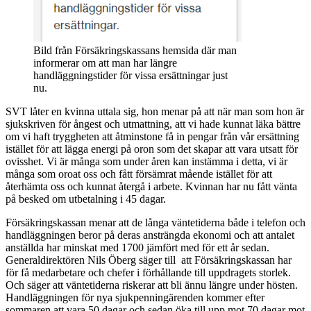
Bild från Försäkringskassans hemsida där man
informerar om att man har längre
handläggningstider för vissa ersättningar just
nu.
SVT låter en kvinna uttala sig, hon menar på att när man som hon är
sjukskriven för ångest och utmattning, att vi hade kunnat läka bättre
om vi haft tryggheten att åtminstone få in pengar från vår ersättning
istället för att lägga energi på oron som det skapar att vara utsatt för
ovisshet. Vi är många som under åren kan instämma i detta, vi är
många som oroat oss och fått försämrat mående istället för att
återhämta oss och kunnat återgå i arbete. Kvinnan har nu fått vänta
på besked om utbetalning i 45 dagar.
Försäkringskassan menar att de långa väntetiderna både i telefon och
handläggningen beror på deras ansträngda ekonomi och att antalet
anställda har minskat med 1700 jämfört med för ett år sedan.
Generaldirektören Nils Öberg säger till att Försäkringskassan har
för få medarbetare och chefer i förhållande till uppdragets storlek.
Och säger att väntetiderna riskerar att bli ännu längre under hösten.
Handläggningen för nya sjukpenningärenden kommer efter
sommaren att vara 50 dagar och sedan öka till upp mot 70 dagar mot