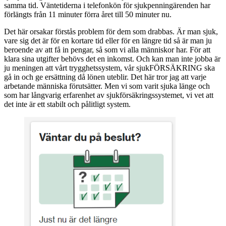
samma tid. Väntetiderna i telefonkön för sjukpenningärenden har
förlängts från 11 minuter förra året till 50 minuter nu.
Det här orsakar förstås problem för dem som drabbas. Är man sjuk,
vare sig det är för en kortare tid eller för en längre tid så är man ju
beroende av att få in pengar, så som vi alla människor har. För att
klara sina utgifter behövs det en inkomst. Och kan man inte jobba är
ju meningen att vårt trygghetssystem, vår sjukFÖRSÄKRING ska
gå in och ge ersättning då lönen uteblir. Det här tror jag att varje
arbetande människa förutsätter. Men vi som varit sjuka länge och
som har långvarig erfarenhet av sjukförsäkringssystemet, vi vet att
det inte är ett stabilt och pålitligt system.