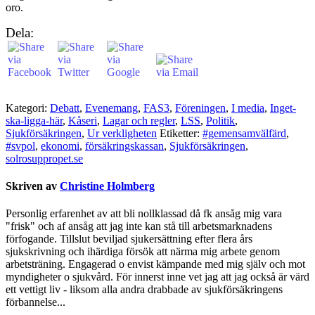
oro.
Dela:
Kategori:
Debatt
,
Evenemang
,
FAS3
,
Föreningen
,
I media
,
Inget-
ska-ligga-här
,
Kåseri
,
Lagar och regler
,
LSS
,
Politik
,
Sjukförsäkringen
,
Ur verkligheten
Etiketter:
#gemensamvälfärd
,
#svpol
,
ekonomi
,
försäkringskassan
,
Sjukförsäkringen
,
solrosuppropet.se
Skriven av
Christine Holmberg
Personlig erfarenhet av att bli nollklassad då fk ansåg mig vara
"frisk" och af ansåg att jag inte kan stå till arbetsmarknadens
förfogande. Tillslut beviljad sjukersättning efter flera års
sjukskrivning och ihärdiga försök att närma mig arbete genom
arbetsträning. Engagerad o envist kämpande med mig själv och mot
myndigheter o sjukvård. För innerst inne vet jag att jag också är värd
ett vettigt liv - liksom alla andra drabbade av sjukförsäkringens
förbannelse...