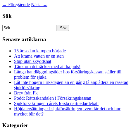
←
Föregående
Nästa
→
Sök
Senaste artiklarna
15 år sedan kampen började
Att krama vatten ur en sten
Stup utan skyddsnät
Tänk om det räcker med att ha puls!
Långa handläggningstider hos försäkringskassan ställer till
problem för sjuka
Låt inte högern i riksdagen än en gång få applådera en raserad
sjukförsäkring
Brev från Fk
Podd: Rättsskandalen i Försäkringskassan
Sjukförsäkringen i årets första partiledardebatt
Höjda ersättningar i sjukförsäkringen, vem får det och hur
mycket blir det?
Kategorier