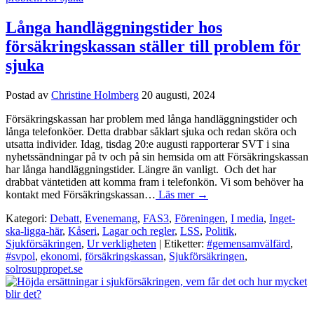
Långa handläggningstider hos
försäkringskassan ställer till problem för
sjuka
Postad av
Christine Holmberg
20 augusti, 2024
Försäkringskassan har problem med långa handläggningstider och
långa telefonköer. Detta drabbar såklart sjuka och redan sköra och
utsatta individer. Idag, tisdag 20:e augusti rapporterar SVT i sina
nyhetssändningar på tv och på sin hemsida om att Försäkringskassan
har långa handläggningstider. Längre än vanligt. Och det har
drabbat väntetiden att komma fram i telefonkön. Vi som behöver ha
kontakt med Försäkringskassan…
Läs mer →
Kategori:
Debatt
,
Evenemang
,
FAS3
,
Föreningen
,
I media
,
Inget-
ska-ligga-här
,
Kåseri
,
Lagar och regler
,
LSS
,
Politik
,
Sjukförsäkringen
,
Ur verkligheten
| Etiketter:
#gemensamvälfärd
,
#svpol
,
ekonomi
,
försäkringskassan
,
Sjukförsäkringen
,
solrosuppropet.se