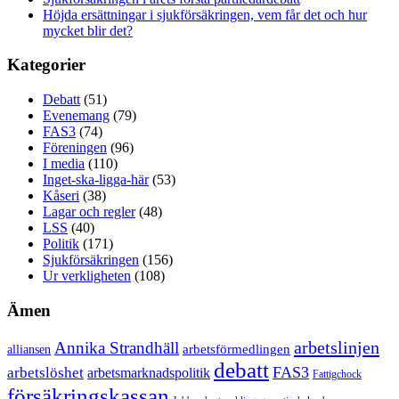
Höjda ersättningar i sjukförsäkringen, vem får det och hur
mycket blir det?
Kategorier
Debatt
(51)
Evenemang
(79)
FAS3
(74)
Föreningen
(96)
I media
(110)
Inget-ska-ligga-här
(53)
Kåseri
(38)
Lagar och regler
(48)
LSS
(40)
Politik
(171)
Sjukförsäkringen
(156)
Ur verkligheten
(108)
Ämen
arbetslinjen
Annika Strandhäll
arbetsförmedlingen
alliansen
debatt
FAS3
arbetslöshet
arbetsmarknadspolitik
Fattigchock
försäkringskassan