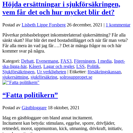
Höjda ersättningar i sjukförsäkringen,
vem får det och hur mycket blir det?
Postad av
Lisbeth Lippe Forsberg
26 december, 2021
|
1 kommentar
Påverkar prisbasbeloppet inkomstrelaterad sjukersättning? Får alla
sänkt skatt? Hur blir det med bostadstillägget och när får man veta?
Får alla mera än vad jag får….? Det är många frågor nu och här
kommer svar på några.
Kategori:
Debatt
,
Evenemang
,
FAS3
,
Föreningen
,
I media
,
Inget-
ska-ligga-här
,
Kåseri
,
Lagar och regler
,
LSS
,
Politik
,
Sjukförsäkringen
,
Ur verkligheten
| Etiketter:
försäkringskassan
,
sjukersättning
,
sjukförsäkring
,
solrosuppropet.se
“Fatta politikern”
Postad av
Gästbloggare
18 oktober, 2021
Idag en gästbloggare om bland annat incitament.
Incitament kan betyda: stimulans, eggelse, sporre, drivfjäder,
retmedel, morot, uppmuntran, kick, utmaning, drivkraft, initiativ,