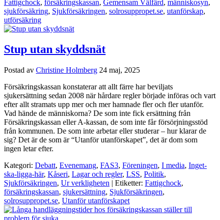
Fattigchock
,
försäkringskassan
,
Gemensam Välfärd
,
människosyn
,
sjukförsäkring
,
Sjukförsäkringen
,
solrosuppropet.se
,
utanförskap
,
utförsäkring
Stup utan skyddsnät
Postad av
Christine Holmberg
24 maj, 2025
Försäkringskassan konstaterar att allt färre har beviljats
sjukersättning sedan 2008 när hårdare regler började införas och vart
efter allt stramats upp mer och mer hamnade fler och fler utanför.
Vad hände de människorna? De som inte fick ersättning från
Försäkringskassan eller A-kassan, de som inte får försörjningsstöd
från kommunen. De som inte arbetar eller studerar – hur klarar de
sig? Det är de som är “Utanför utanförskapet”, det är dom som
ingen letar efter.
Kategori:
Debatt
,
Evenemang
,
FAS3
,
Föreningen
,
I media
,
Inget-
ska-ligga-här
,
Kåseri
,
Lagar och regler
,
LSS
,
Politik
,
Sjukförsäkringen
,
Ur verkligheten
| Etiketter:
Fattigchock
,
försäkringskassan
,
sjukersättning
,
Sjukförsäkringen
,
solrosuppropet.se
,
Utanför utanförskapet