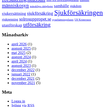
Jobb och utvecklingsgarantin
kalender
människosyn
samhälle
sjukdom
mänskliga rättigheter
Sjukförsäkringen
sjukförsäkring
sjukersättning
solrosuppropet.se
sjukpenning
sysselsättningsfasen
Ulf Kristersson
utförsäkring
utanförskap
Månadsarkiv
april 2026
(1)
augusti 2025
(1)
maj 2025
(2)
augusti 2024
(1)
april 2024
(1)
augusti 2023
(1)
december 2022
(1)
januari 2022
(1)
december 2021
(2)
november 2021
(5)
Meta
Logga in
Inlägg via
RSS