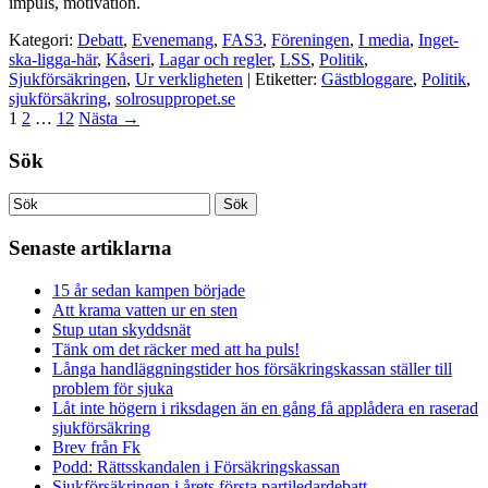
impuls, motivation.
Kategori:
Debatt
,
Evenemang
,
FAS3
,
Föreningen
,
I media
,
Inget-
ska-ligga-här
,
Kåseri
,
Lagar och regler
,
LSS
,
Politik
,
Sjukförsäkringen
,
Ur verkligheten
| Etiketter:
Gästbloggare
,
Politik
,
sjukförsäkring
,
solrosuppropet.se
1
2
…
12
Nästa
→
Sök
Senaste artiklarna
15 år sedan kampen började
Att krama vatten ur en sten
Stup utan skyddsnät
Tänk om det räcker med att ha puls!
Långa handläggningstider hos försäkringskassan ställer till
problem för sjuka
Låt inte högern i riksdagen än en gång få applådera en raserad
sjukförsäkring
Brev från Fk
Podd: Rättsskandalen i Försäkringskassan
Sjukförsäkringen i årets första partiledardebatt