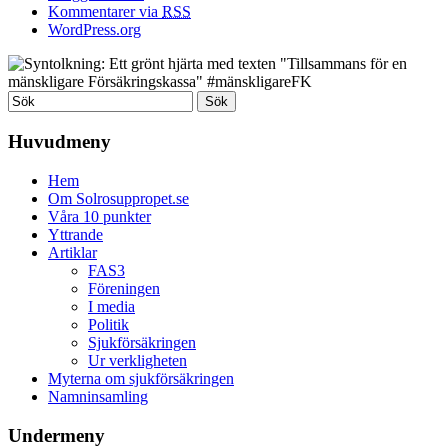
Kommentarer via
RSS
WordPress.org
Huvudmeny
Hem
Om Solrosuppropet.se
Våra 10 punkter
Yttrande
Artiklar
FAS3
Föreningen
I media
Politik
Sjukförsäkringen
Ur verkligheten
Myterna om sjukförsäkringen
Namninsamling
Undermeny