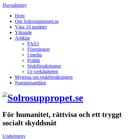
Huvudmeny
Hem
Om Solrosuppropet.se
Våra 10 punkter
Yttrande
Artiklar
FAS3
Föreningen
I media
Politik
Sjukförsäkringen
Ur verkligheten
Myterna om sjukförsäkringen
Namninsamling
För humanitet, rättvisa och ett tryggt
socialt skyddsnät
Undermeny