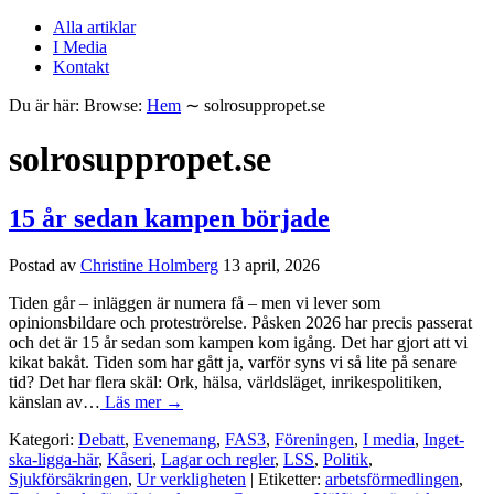
Alla artiklar
I Media
Kontakt
Du är här:
Browse:
Hem
∼
solrosuppropet.se
solrosuppropet.se
15 år sedan kampen började
Postad av
Christine Holmberg
13 april, 2026
Tiden går – inläggen är numera få – men vi lever som
opinionsbildare och proteströrelse. Påsken 2026 har precis passerat
och det är 15 år sedan som kampen kom igång. Det har gjort att vi
kikat bakåt. Tiden som har gått ja, varför syns vi så lite på senare
tid? Det har flera skäl: Ork, hälsa, världsläget, inrikespolitiken,
känslan av…
Läs mer →
Kategori:
Debatt
,
Evenemang
,
FAS3
,
Föreningen
,
I media
,
Inget-
ska-ligga-här
,
Kåseri
,
Lagar och regler
,
LSS
,
Politik
,
Sjukförsäkringen
,
Ur verkligheten
| Etiketter:
arbetsförmedlingen
,