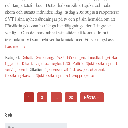
och långa telefonköer. Detta drabbar såklart sjuka och redan
sköra och utsatta individer. Idag, tisdag 20:e augusti rapporterar
SVT i sina nyhetssändningar på tv och på sin hemsida om att
Försäkringskassan har långa handläggningstider. Längre än
vanligt. Och det har drabbat väntetiden att komma fram i
telefonkön. Vi som behöver ha kontakt med Försäkringskassan…
Läs mer →
Kategori:
Debatt
,
Evenemang
,
FAS3
,
Föreningen
,
I media
,
Inget-ska-
ligga-här
,
Kåseri
,
Lagar och regler
,
LSS
,
Politik
,
Sjukförsäkringen
,
Ur
verkligheten
| Etiketter:
#gemensamvälfärd
,
#svpol
,
ekonomi
,
försäkringskassan
,
Sjukförsäkringen
,
solrosuppropet.se
1
2
…
32
NÄSTA
→
Sök