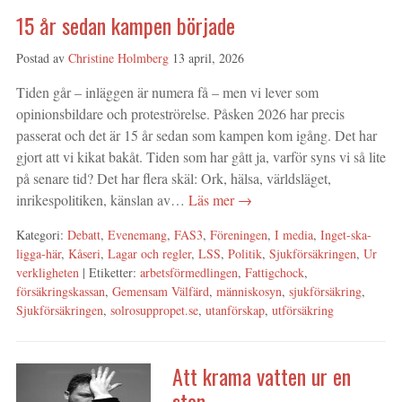
15 år sedan kampen började
Postad av
Christine Holmberg
13 april, 2026
Tiden går – inläggen är numera få – men vi lever som
opinionsbildare och proteströrelse. Påsken 2026 har precis
passerat och det är 15 år sedan som kampen kom igång. Det har
gjort att vi kikat bakåt. Tiden som har gått ja, varför syns vi så lite
på senare tid? Det har flera skäl: Ork, hälsa, världsläget,
inrikespolitiken, känslan av…
Läs mer →
Kategori:
Debatt
,
Evenemang
,
FAS3
,
Föreningen
,
I media
,
Inget-ska-
ligga-här
,
Kåseri
,
Lagar och regler
,
LSS
,
Politik
,
Sjukförsäkringen
,
Ur
verkligheten
| Etiketter:
arbetsförmedlingen
,
Fattigchock
,
försäkringskassan
,
Gemensam Välfärd
,
människosyn
,
sjukförsäkring
,
Sjukförsäkringen
,
solrosuppropet.se
,
utanförskap
,
utförsäkring
Att krama vatten ur en
sten