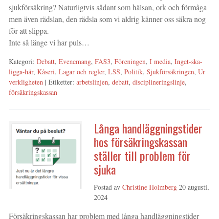
sjukförsäkring? Naturligtvis sådant som hälsan, ork och förmåga
men även rädslan, den rädsla som vi aldrig känner oss säkra nog
för att slippa.
Inte så länge vi har puls…
Kategori:
Debatt
,
Evenemang
,
FAS3
,
Föreningen
,
I media
,
Inget-ska-
ligga-här
,
Kåseri
,
Lagar och regler
,
LSS
,
Politik
,
Sjukförsäkringen
,
Ur
verkligheten
| Etiketter:
arbetslinjen
,
debatt
,
disciplineringslinje
,
försäkringskassan
Långa handläggningstider
hos försäkringskassan
ställer till problem för
sjuka
Postad av
Christine Holmberg
20 augusti,
2024
Försäkringskassan har problem med långa handläggningstider