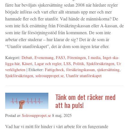
färre har beviljats sjukersättning sedan 2008 när hårdare regler
började införas och vart efter allt stramats upp mer och mer
hamnade fler och fler utanför. Vad hände de människorna? De
som inte fick ersättning från Försäkringskassan eller A-kassan, de
som inte får försörjningsstöd från kommunen. De som inte
arbetar eller studerar – hur klarar de sig? Det är de som är
“Utanför utanförskapet”, det är dom som ingen letar efter.
Kategori:
Debatt
,
Evenemang
,
FAS3
,
Föreningen
,
I media
,
Inget-ska-
ligga-här
,
Kåseri
,
Lagar och regler
,
LSS
,
Politik
,
Sjukförsäkringen
,
Ur
verkligheten
| Etiketter:
Fattigchock
,
försäkringskassan
,
sjukersättning
,
Sjukförsäkringen
,
solrosuppropet.se
,
Utanför utanförskapet
Tänk om det räcker med
att ha puls!
Postad av
Solrosuppropet.se
8 maj, 2025
Vad har vi mött för hinder i vårt arbete för en fungerande