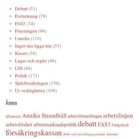
Debatt
(51)
Evenemang
(79)
FAS3
(74)
Föreningen
(96)
I media
(110)
Inget-ska-ligga-här
(53)
Kåseri
(38)
Lagar och regler
(48)
LSS
(40)
Politik
(171)
Sjukförsäkringen
(156)
Ur verkligheten
(108)
Ämen
arbetslinjen
Annika Strandhäll
arbetsförmedlingen
alliansen
debatt
FAS3
arbetslöshet
arbetsmarknadspolitik
Fattigchock
försäkringskassan
Jobb och utvecklingsgarantin
kalender