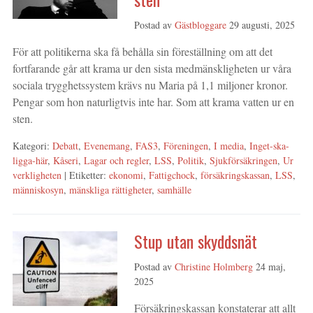
Postad av
Gästbloggare
29 augusti, 2025
För att politikerna ska få behålla sin föreställning om att det
fortfarande går att krama ur den sista medmänskligheten ur våra
sociala trygghetssystem krävs nu Maria på 1,1 miljoner kronor.
Pengar som hon naturligtvis inte har. Som att krama vatten ur en
sten.
Kategori:
Debatt
,
Evenemang
,
FAS3
,
Föreningen
,
I media
,
Inget-ska-
ligga-här
,
Kåseri
,
Lagar och regler
,
LSS
,
Politik
,
Sjukförsäkringen
,
Ur
verkligheten
| Etiketter:
ekonomi
,
Fattigchock
,
försäkringskassan
,
LSS
,
människosyn
,
mänskliga rättigheter
,
samhälle
Stup utan skyddsnät
Postad av
Christine Holmberg
24 maj,
2025
Försäkringskassan konstaterar att allt