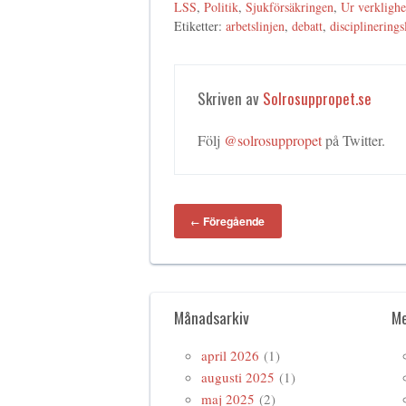
LSS
,
Politik
,
Sjukförsäkringen
,
Ur verklighe
Etiketter:
arbetslinjen
,
debatt
,
disciplinerings
Skriven av
Solrosuppropet.se
Följ
@solrosuppropet
på Twitter.
Föregående
←
Månadsarkiv
M
april 2026
(1)
augusti 2025
(1)
maj 2025
(2)