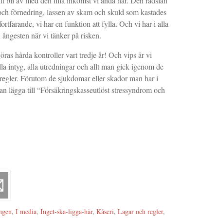
tt bli av med den lilla inkomst vi ändå har. Den rädslan
 och förnedring, lassen av skam och skuld som kastades
tfarande, vi har en funktion att fylla. Och vi har i alla
ångesten när vi tänker på risken.
as hårda kontroller vart tredje år! Och vips är vi
alla intyg, alla utredningar och allt man gick igenom de
regler. Förutom de sjukdomar eller skador man har i
n lägga till “Försäkringskasseutlöst stressyndrom och
ngen
,
I media
,
Inget-ska-ligga-här
,
Kåseri
,
Lagar och regler
,