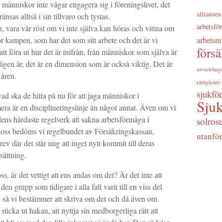
t människor inte vågar engagera sig i föreningslivet, det
alliansen
nsas alltså i sin tillvaro och tystas.
arbetsfö
, vara vår röst om vi inte själva kan höras och vittna om
arbetsm
för kampen, som har det som sitt arbete och det är vi
förs
tt föra ut hur det är inifrån, från människor som själva är
igen är, det är en dimension som är också viktig. Det är
utveckling
 åren.
rättigheter
sjukfö
d ska de hitta på nu för att jaga människor i
Sjuk
ra är en disciplineringslinje än något annat. Även om vi
dens hårdaste regelverk att sakna arbetsförmåga i
solros
rja oss bedöms vi regelbundet av Försäkringskassan,
utanfö
brev där det står ung att inget nytt kommit till deras
sättning.
s, är det vettigt att ens andas om det? Är det inte att
en grupp som tidigare i alla fall varit till en viss del
re så vi bestämmer att skriva om det och då även om
 sticka ut hakan, att nyttja sin medborgerliga rätt att