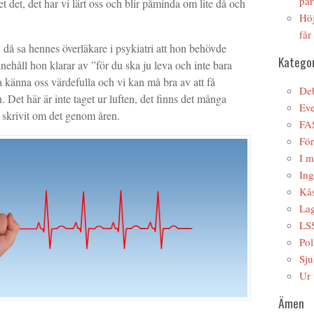
par
et det, det har vi lärt oss och blir påminda om lite då och
Höj
får
 då sa hennes överläkare i psykiatri att hon behövde
Kategor
nnehåll hon klarar av ”för du ska ju leva och inte bara
 känna oss värdefulla och vi kan må bra av att få
Deb
Det här är inte taget ur luften, det finns det många
Ev
 skrivit om det genom åren.
FA
Fö
I m
Ing
Kås
Lag
LS
Pol
Sju
Ur 
Ämen