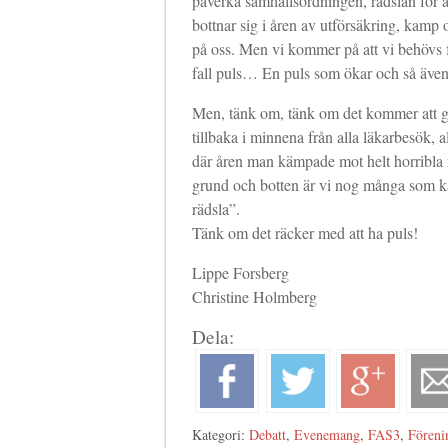
påverka samhällsordningen, rädslan för a
bottnar sig i åren av utförsäkring, kamp
på oss. Men vi kommer på att vi behövs for
fall puls… En puls som ökar och så även 
Men, tänk om, tänk om det kommer att gör
tillbaka i minnena från alla läkarbesök, 
där åren man kämpade mot helt horribla 
grund och botten är vi nog många som ka
rädsla”.
Tänk om det räcker med att ha puls!
Lippe Forsberg
Christine Holmberg
Dela:
Kategori:
Debatt
,
Evenemang
,
FAS3
,
Föreni