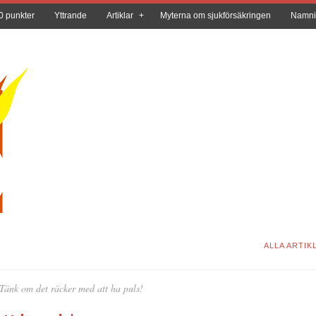
0 punkter
Yttrande
Artiklar
Myterna om sjukförsäkringen
Namni
ALLA ARTIK
Tänk om det räcker med att ha puls!