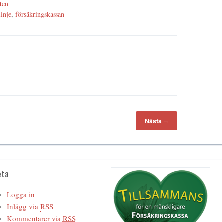
ten
linje
,
försäkringskassan
Nästa
→
eta
Logga in
Inlägg via
RSS
Kommentarer via
RSS