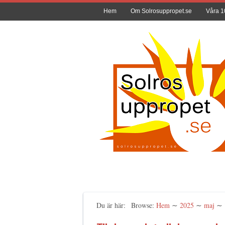
Hem
Om Solrosuppropet.se
Våra 1
Du är här:
Browse:
Hem
∼
2025
∼
maj
∼