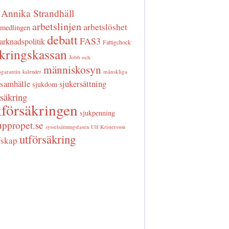
Annika Strandhäll
arbetslinjen
arbetslöshet
rmedlingen
debatt
FAS3
arknadspolitik
Fattigchock
äkringskassan
Jobb och
människosyn
sgarantin
mänskliga
kalender
samhälle
sjukersättning
sjukdom
rsäkring
försäkringen
sjukpenning
uppropet.se
sysselsättningsfasen
Ulf Kristersson
utförsäkring
rskap