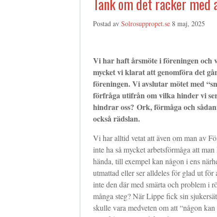
Tänk om det räcker med a
Postad av
Solrosuppropet.se
8 maj, 2025
Vi har haft årsmöte i föreningen och v
mycket vi klarat att genomföra det gång
föreningen. Vi avslutar mötet med “sn
förfråga utifrån om vilka hinder vi s
hindrar oss?
Ork, förmåga och sådant
också rädslan.
Vi har alltid vetat att även om man av Fö
inte ha så mycket arbetsförmåga att man 
hända, till exempel kan någon i ens närhet
utmattad eller ser alldeles för glad ut fö
inte den där med smärta och problem i rör
många steg? När Lippe fick sin sjukersä
skulle vara medveten om att “någon kan