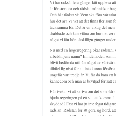
Vi har också flera gånger fått uppleva at
är för stor oro och rädsla, människor begrä
Och här tänker vi: Vem ska föra vår talan
hur det är? Vi vet att det finns fler som 
tacksamma för. Det är en viktig del men a
drabbade och kan vittna om hur det verkl
något vi fått höra åtskilliga gånger under
Nu med en högerregering ökar rädslan, va
arbetslinjens namn? En idémodell som me
blivit bedömda utifrån något av västvärl
tillräcklig nivå för att inte kunna försö
ungefär vart tredje år. Vi får då bara ett 
kännedom och man är beviljad fortsatt er
Här tvekar vi att skriva om det som slår os
bjuda regeringen på ett sätt att komma åt d
skyddad? Fast vi har ju inte fegat tidiga
rädslan. Rädslan för att göra sig hörd, att