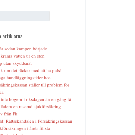
 artiklarna
år sedan kampen började
 krama vatten ur en sten
p utan skyddsnät
k om det räcker med att ha puls!
ga handläggningstider hos
säkringskassan ställer till problem för
ka
 inte högern i riksdagen än en gång få
lådera en raserad sjukförsäkring
v från Fk
d: Rättsskandalen i Försäkringskassan
kförsäkringen i årets första