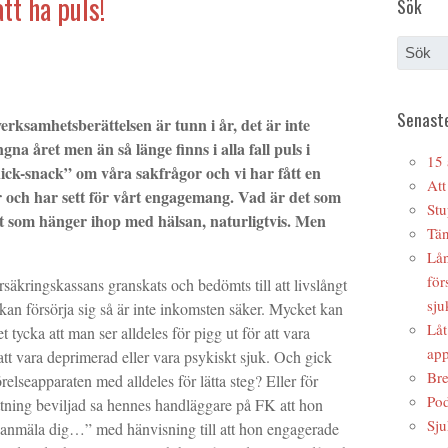
tt ha puls!
Sök
Senaste
erksamhetsberättelsen är tunn i år, det är inte
na året men än så länge finns i alla fall puls i
15 
ick-snack” om våra sakfrågor och vi har fått en
Att
er och har sett för vårt engagemang. Vad är det som
Stu
 som hänger ihop med hälsan, naturligtvis. Men
Tän
Lån
för
rsäkringskassans granskats och bedömts till att livslångt
sju
kan försörja sig så är inte inkomsten säker. Mycket kan
Låt
 tycka att man ser alldeles för pigg ut för att vara
app
r att vara deprimerad eller vara psykiskt sjuk. Och gick
Bre
elseapparaten med alldeles för lätta steg? Eller för
Pod
ttning beviljad sa hennes handläggare på FK att hon
Sju
 anmäla dig…” med hänvisning till att hon engagerade