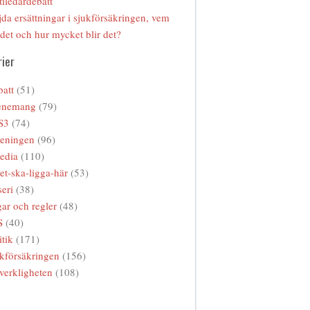
tiledardebatt
da ersättningar i sjukförsäkringen, vem
 det och hur mycket blir det?
ier
att
(51)
enemang
(79)
S3
(74)
reningen
(96)
edia
(110)
et-ska-ligga-här
(53)
eri
(38)
ar och regler
(48)
S
(40)
itik
(171)
kförsäkringen
(156)
verkligheten
(108)