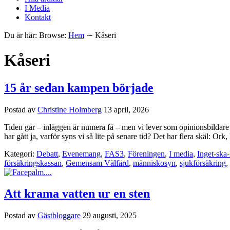
I Media
Kontakt
Du är här:
Browse:
Hem
∼
Kåseri
Kåseri
15 år sedan kampen började
Postad av
Christine Holmberg
13 april, 2026
Tiden går – inläggen är numera få – men vi lever som opinionsbildare 
har gått ja, varför syns vi så lite på senare tid? Det har flera skäl: Ork
Kategori:
Debatt
,
Evenemang
,
FAS3
,
Föreningen
,
I media
,
Inget-ska-
försäkringskassan
,
Gemensam Välfärd
,
människosyn
,
sjukförsäkring
,
Att krama vatten ur en sten
Postad av
Gästbloggare
29 augusti, 2025