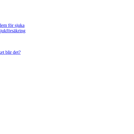
blem för sjuka
sjukförsäkring
et blir det?