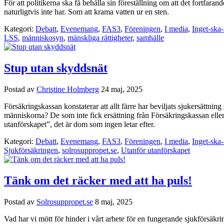
För att politikerna ska få behålla sin föreställning om att det fortfa
naturligtvis inte har. Som att krama vatten ur en sten.
Kategori:
Debatt
,
Evenemang
,
FAS3
,
Föreningen
,
I media
,
Inget-ska-
LSS
,
människosyn
,
mänskliga rättigheter
,
samhälle
Stup utan skyddsnät
Postad av
Christine Holmberg
24 maj, 2025
Försäkringskassan konstaterar att allt färre har beviljats sjukersättni
människorna? De som inte fick ersättning från Försäkringskassan eller
utanförskapet”, det är dom som ingen letar efter.
Kategori:
Debatt
,
Evenemang
,
FAS3
,
Föreningen
,
I media
,
Inget-ska-
Sjukförsäkringen
,
solrosuppropet.se
,
Utanför utanförskapet
Tänk om det räcker med att ha puls!
Postad av
Solrosuppropet.se
8 maj, 2025
Vad har vi mött för hinder i vårt arbete för en fungerande sjukförsäkr