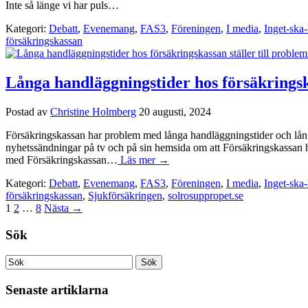
Inte så länge vi har puls…
Kategori:
Debatt
,
Evenemang
,
FAS3
,
Föreningen
,
I media
,
Inget-ska-
försäkringskassan
Långa handläggningstider hos försäkringska
Postad av
Christine Holmberg
20 augusti, 2024
Försäkringskassan har problem med långa handläggningstider och långa 
nyhetssändningar på tv och på sin hemsida om att Försäkringskassan 
med Försäkringskassan…
Läs mer →
Kategori:
Debatt
,
Evenemang
,
FAS3
,
Föreningen
,
I media
,
Inget-ska-
försäkringskassan
,
Sjukförsäkringen
,
solrosuppropet.se
1
2
…
8
Nästa
→
Sök
Senaste artiklarna