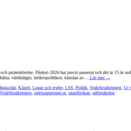
och proteströrelse. Påsken 2026 har precis passerat och det är 15 år s
, hälsa, världsläget, inrikespolitiken, känslan av…
Läs mer →
ligga-här
,
Kåseri
,
Lagar och regler
,
LSS
,
Politik
,
Sjukförsäkringen
,
Ur 
Sjukförsäkringen
,
solrosuppropet.se
,
utanförskap
,
utförsäkring