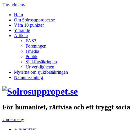
Huvudmeny
Hem
Om Solrosuppropet.se
Våra 10 punkter
Yttrande
Artiklar
FAS3
Föreningen
I media
Politik
Sjukförsäkringen
Ur verkligheten
Myterna om sjukförsäkringen
Namninsamling
För humanitet, rättvisa och ett tryggt soci
Undermeny
Alla artiklar