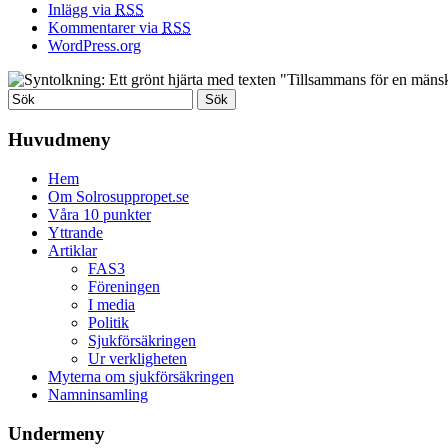
Inlägg via
RSS
Kommentarer via
RSS
WordPress.org
Huvudmeny
Hem
Om Solrosuppropet.se
Våra 10 punkter
Yttrande
Artiklar
FAS3
Föreningen
I media
Politik
Sjukförsäkringen
Ur verkligheten
Myterna om sjukförsäkringen
Namninsamling
Undermeny