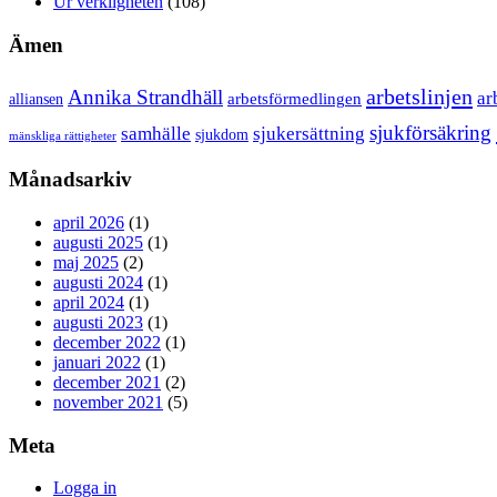
Ur verkligheten
(108)
Ämen
arbetslinjen
Annika Strandhäll
ar
arbetsförmedlingen
alliansen
sjukförsäkring
samhälle
sjukersättning
sjukdom
mänskliga rättigheter
Månadsarkiv
april 2026
(1)
augusti 2025
(1)
maj 2025
(2)
augusti 2024
(1)
april 2024
(1)
augusti 2023
(1)
december 2022
(1)
januari 2022
(1)
december 2021
(2)
november 2021
(5)
Meta
Logga in