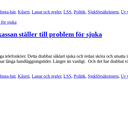
ligga-här
,
Kåseri
,
Lagar och regler
,
LSS
,
Politik
,
Sjukförsäkringen
,
Ur 
ssan ställer till problem för sjuka
telefonköer. Detta drabbar såklart sjuka och redan sköra och utsatta in
har långa handläggningstider. Längre än vanligt. Och det har drabbat v
ligga-här
,
Kåseri
,
Lagar och regler
,
LSS
,
Politik
,
Sjukförsäkringen
,
Ur 