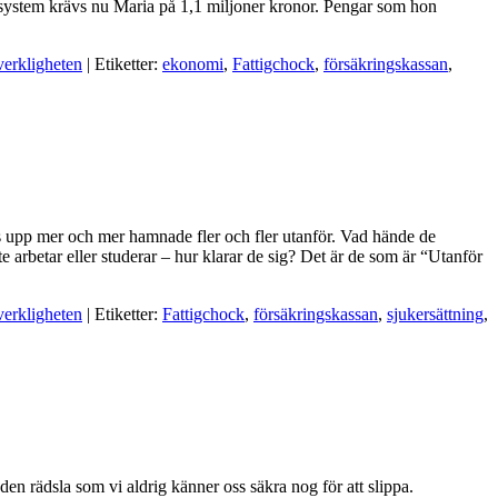
etssystem krävs nu Maria på 1,1 miljoner kronor. Pengar som hon
verkligheten
| Etiketter:
ekonomi
,
Fattigchock
,
försäkringskassan
,
mats upp mer och mer hamnade fler och fler utanför. Vad hände de
arbetar eller studerar – hur klarar de sig? Det är de som är “Utanför
verkligheten
| Etiketter:
Fattigchock
,
försäkringskassan
,
sjukersättning
,
en rädsla som vi aldrig känner oss säkra nog för att slippa.