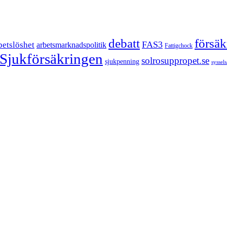
försä
debatt
FAS3
betslöshet
arbetsmarknadspolitik
Fattigchock
Sjukförsäkringen
solrosuppropet.se
sjukpenning
syssel