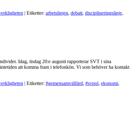
verkligheten
| Etiketter:
arbetslinjen
,
debatt
,
disciplineringslinje
,
divider. Idag, tisdag 20:e augusti rapporterar SVT i sina
äntetiden att komma fram i telefonkön. Vi som behöver ha kontakt
verkligheten
| Etiketter:
#gemensamvälfärd
,
#svpol
,
ekonomi
,