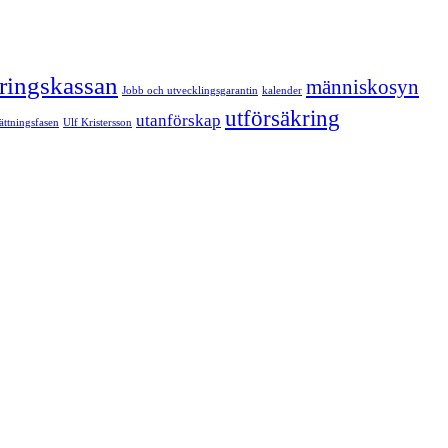
kringskassan
människosyn
Jobb och utvecklingsgarantin
kalender
utförsäkring
utanförskap
sättningsfasen
Ulf Kristersson