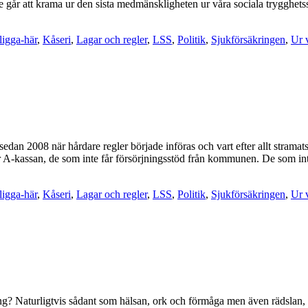
rande går att krama ur den sista medmänskligheten ur våra sociala tryggh
ligga-här
,
Kåseri
,
Lagar och regler
,
LSS
,
Politik
,
Sjukförsäkringen
,
Ur 
ng sedan 2008 när hårdare regler började införas och vart efter allt stra
 A-kassan, de som inte får försörjningsstöd från kommunen. De som inte 
ligga-här
,
Kåseri
,
Lagar och regler
,
LSS
,
Politik
,
Sjukförsäkringen
,
Ur 
ing? Naturligtvis sådant som hälsan, ork och förmåga men även rädslan, d