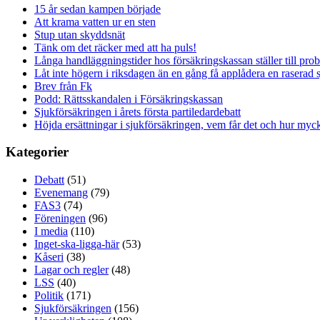
15 år sedan kampen började
Att krama vatten ur en sten
Stup utan skyddsnät
Tänk om det räcker med att ha puls!
Långa handläggningstider hos försäkringskassan ställer till pro
Låt inte högern i riksdagen än en gång få applådera en raserad 
Brev från Fk
Podd: Rättsskandalen i Försäkringskassan
Sjukförsäkringen i årets första partiledardebatt
Höjda ersättningar i sjukförsäkringen, vem får det och hur myck
Kategorier
Debatt
(51)
Evenemang
(79)
FAS3
(74)
Föreningen
(96)
I media
(110)
Inget-ska-ligga-här
(53)
Kåseri
(38)
Lagar och regler
(48)
LSS
(40)
Politik
(171)
Sjukförsäkringen
(156)