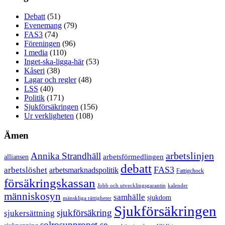
Debatt
(51)
Evenemang
(79)
FAS3
(74)
Föreningen
(96)
I media
(110)
Inget-ska-ligga-här
(53)
Kåseri
(38)
Lagar och regler
(48)
LSS
(40)
Politik
(171)
Sjukförsäkringen
(156)
Ur verkligheten
(108)
Ämen
arbetslinjen
Annika Strandhäll
arbetsförmedlingen
alliansen
debatt
FAS3
arbetslöshet
arbetsmarknadspolitik
Fattigchock
försäkringskassan
Jobb och utvecklingsgarantin
kalender
människosyn
samhälle
sjukdom
mänskliga rättigheter
Sjukförsäkringen
sjukförsäkring
sjukersättning
solrosuppropet.se