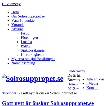
Huvudmeny
Hem
Om Solrosuppropet.se
Våra 10 punkter
Yttrande
Artiklar
FAS3
Föreningen
I media
Politik
Sjukförsäkringen
Ur verkligheten
Myterna om sjukförsäkringen
Namninsamling
Undermeny
Du är här:
Alla artiklar
Browse:
I Media
Hem
∼
Kontakt
2012
∼
december
∼
Gott nytt år önskar Solrosuppropet.se
Gott nytt år önskar Solrosuppropet.se