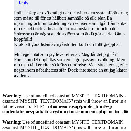
Reply
Politisk färg är oväsentligt när det gäller den systemförändring
som måste till för ett hållbart samhälle på alla plan.En
utjämning och omfördelning av resurser som utgår från tanken
om respekt och välmående för människor, djur och natur.
Solrosorna är några av de aktörer som ändå gör att det känns
hoppfullt!
Klokt att göra listan av nyårslöften kort och fullt greppbar.
Mitt eget citat som jag lever efter är; “Jag får det jag når”
Först kan det uppfattas som en något passiv inställning. Men
om man tänker efter så krävs en rörelse. Man sträcker sig efter
något inom nåbarhetens sfär. Dock inte större än att jag klarar
av den…
Warning
: Use of undefined constant MYSITE_TEXTDOMAIN -
assumed 'MYSITE_TEXTDOMAIN' (this will throw an Error in a
future version of PHP) in
/home/solrosup/public_html/wp-
content/themes/path/library/functions/comments.php
on line
206
Warning
: Use of undefined constant MYSITE_TEXTDOMAIN -
assumed 'MYSITE_TEXTDOMAIN' (this will throw an Error in a