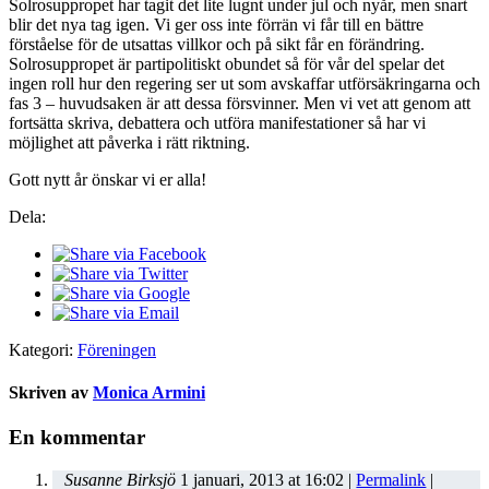
Solrosuppropet har tagit det lite lugnt under jul och nyår, men snart
blir det nya tag igen. Vi ger oss inte förrän vi får till en bättre
förståelse för de utsattas villkor och på sikt får en förändring.
Solrosuppropet är partipolitiskt obundet så för vår del spelar det
ingen roll hur den regering ser ut som avskaffar utförsäkringarna och
fas 3 – huvudsaken är att dessa försvinner. Men vi vet att genom att
fortsätta skriva, debattera och utföra manifestationer så har vi
möjlighet att påverka i rätt riktning.
Gott nytt år önskar vi er alla!
Dela:
Kategori:
Föreningen
Skriven av
Monica Armini
En kommentar
Susanne Birksjö
1 januari, 2013
at
16:02
|
Permalink
|