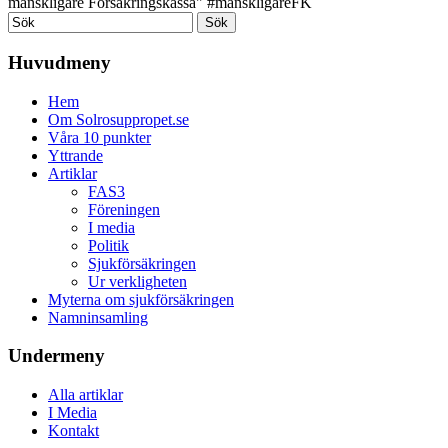
Huvudmeny
Hem
Om Solrosuppropet.se
Våra 10 punkter
Yttrande
Artiklar
FAS3
Föreningen
I media
Politik
Sjukförsäkringen
Ur verkligheten
Myterna om sjukförsäkringen
Namninsamling
Undermeny
Alla artiklar
I Media
Kontakt