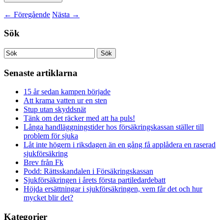
←
Föregående
Nästa
→
Sök
Senaste artiklarna
15 år sedan kampen började
Att krama vatten ur en sten
Stup utan skyddsnät
Tänk om det räcker med att ha puls!
Långa handläggningstider hos försäkringskassan ställer till
problem för sjuka
Låt inte högern i riksdagen än en gång få applådera en raserad
sjukförsäkring
Brev från Fk
Podd: Rättsskandalen i Försäkringskassan
Sjukförsäkringen i årets första partiledardebatt
Höjda ersättningar i sjukförsäkringen, vem får det och hur
mycket blir det?
Kategorier