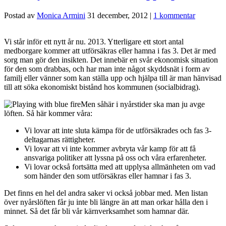
Postad av
Monica Armini
31 december, 2012
|
1 kommentar
Vi står inför ett nytt år nu. 2013. Ytterligare ett stort antal
medborgare kommer att utförsäkras eller hamna i fas 3. Det är med
sorg man gör den insikten. Det innebär en svår ekonomisk situation
för den som drabbas, och har man inte något skyddsnät i form av
familj eller vänner som kan ställa upp och hjälpa till är man hänvisad
till att söka ekonomiskt bistånd hos kommunen (socialbidrag).
Men såhär i nyårstider ska man ju avge
löften. Så här kommer våra:
Vi lovar att inte sluta kämpa för de utförsäkrades och fas 3-
deltagarnas rättigheter.
Vi lovar att vi inte kommer avbryta vår kamp för att få
ansvariga politiker att lyssna på oss och våra erfarenheter.
Vi lovar också fortsätta med att upplysa allmänheten om vad
som händer den som utförsäkras eller hamnar i fas 3.
Det finns en hel del andra saker vi också jobbar med. Men listan
över nyårslöften får ju inte bli längre än att man orkar hålla den i
minnet. Så det får bli vår kärnverksamhet som hamnar där.