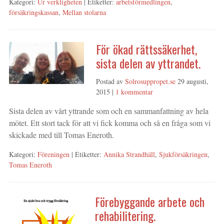
Kategori:
Ur verkligheten
| Etiketter:
arbetsförmedlingen
,
försäkringskassan
,
Mellan stolarna
För ökad rättssäkerhet,
sista delen av yttrandet.
Postad av
Solrosuppropet.se
29 augusti,
2015
|
1 kommentar
Sista delen av vårt yttrande som och en sammanfattning av hela
mötet. Ett stort tack för att vi fick komma och så en fråga som vi
skickade med till Tomas Eneroth.
Kategori:
Föreningen
| Etiketter:
Annika Strandhäll
,
Sjukförsäkringen
,
Tomas Eneroth
Förebyggande arbete och
rehabilitering.