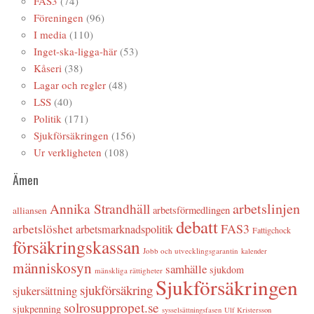
FAS3
(74)
Föreningen
(96)
I media
(110)
Inget-ska-ligga-här
(53)
Kåseri
(38)
Lagar och regler
(48)
LSS
(40)
Politik
(171)
Sjukförsäkringen
(156)
Ur verkligheten
(108)
Ämen
arbetslinjen
Annika Strandhäll
arbetsförmedlingen
alliansen
debatt
FAS3
arbetslöshet
arbetsmarknadspolitik
Fattigchock
försäkringskassan
Jobb och utvecklingsgarantin
kalender
människosyn
samhälle
sjukdom
mänskliga rättigheter
Sjukförsäkringen
sjukförsäkring
sjukersättning
solrosuppropet.se
sjukpenning
sysselsättningsfasen
Ulf Kristersson