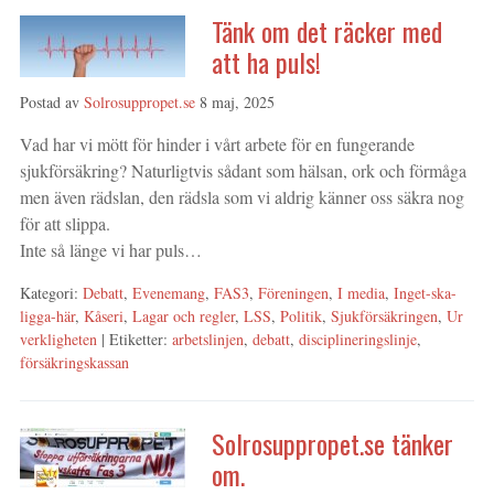
Tänk om det räcker med
att ha puls!
Postad av
Solrosuppropet.se
8 maj, 2025
Vad har vi mött för hinder i vårt arbete för en fungerande
sjukförsäkring? Naturligtvis sådant som hälsan, ork och förmåga
men även rädslan, den rädsla som vi aldrig känner oss säkra nog
för att slippa.
Inte så länge vi har puls…
Kategori:
Debatt
,
Evenemang
,
FAS3
,
Föreningen
,
I media
,
Inget-ska-
ligga-här
,
Kåseri
,
Lagar och regler
,
LSS
,
Politik
,
Sjukförsäkringen
,
Ur
verkligheten
| Etiketter:
arbetslinjen
,
debatt
,
disciplineringslinje
,
försäkringskassan
Solrosuppropet.se tänker
om.