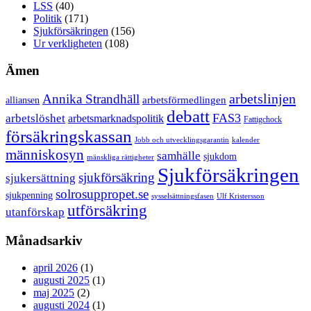
LSS
(40)
Politik
(171)
Sjukförsäkringen
(156)
Ur verkligheten
(108)
Ämen
arbetslinjen
Annika Strandhäll
arbetsförmedlingen
alliansen
debatt
FAS3
arbetslöshet
arbetsmarknadspolitik
Fattigchock
försäkringskassan
Jobb och utvecklingsgarantin
kalender
människosyn
samhälle
sjukdom
mänskliga rättigheter
Sjukförsäkringen
sjukförsäkring
sjukersättning
solrosuppropet.se
sjukpenning
sysselsättningsfasen
Ulf Kristersson
utförsäkring
utanförskap
Månadsarkiv
april 2026
(1)
augusti 2025
(1)
maj 2025
(2)
augusti 2024
(1)