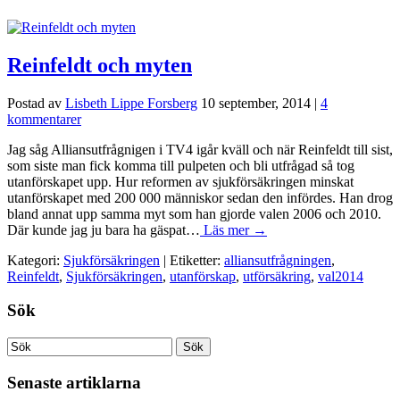
Reinfeldt och myten
Postad av
Lisbeth Lippe Forsberg
10 september, 2014
|
4
kommentarer
Jag såg Alliansutfrågnigen i TV4 igår kväll och när Reinfeldt till sist,
som siste man fick komma till pulpeten och bli utfrågad så tog
utanförskapet upp. Hur reformen av sjukförsäkringen minskat
utanförskapet med 200 000 människor sedan den infördes. Han drog
bland annat upp samma myt som han gjorde valen 2006 och 2010.
Där kunde jag ju bara ha gäspat…
Läs mer →
Kategori:
Sjukförsäkringen
| Etiketter:
alliansutfrågningen
,
Reinfeldt
,
Sjukförsäkringen
,
utanförskap
,
utförsäkring
,
val2014
Sök
Senaste artiklarna