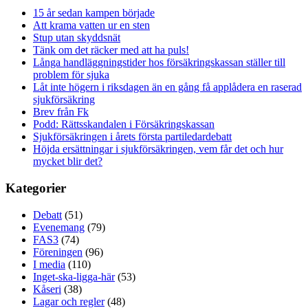
15 år sedan kampen började
Att krama vatten ur en sten
Stup utan skyddsnät
Tänk om det räcker med att ha puls!
Långa handläggningstider hos försäkringskassan ställer till
problem för sjuka
Låt inte högern i riksdagen än en gång få applådera en raserad
sjukförsäkring
Brev från Fk
Podd: Rättsskandalen i Försäkringskassan
Sjukförsäkringen i årets första partiledardebatt
Höjda ersättningar i sjukförsäkringen, vem får det och hur
mycket blir det?
Kategorier
Debatt
(51)
Evenemang
(79)
FAS3
(74)
Föreningen
(96)
I media
(110)
Inget-ska-ligga-här
(53)
Kåseri
(38)
Lagar och regler
(48)