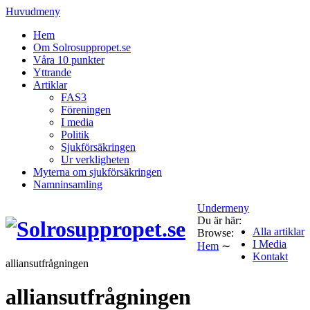
Huvudmeny
Hem
Om Solrosuppropet.se
Våra 10 punkter
Yttrande
Artiklar
FAS3
Föreningen
I media
Politik
Sjukförsäkringen
Ur verkligheten
Myterna om sjukförsäkringen
Namninsamling
Undermeny
Du är här:
Alla artiklar
Browse:
I Media
Hem
∼
Kontakt
alliansutfrågningen
alliansutfrågningen