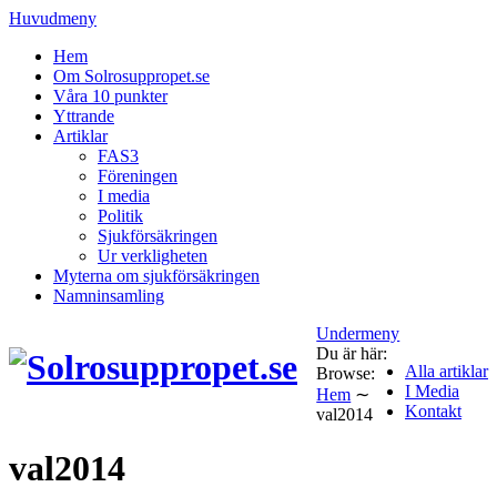
Huvudmeny
Hem
Om Solrosuppropet.se
Våra 10 punkter
Yttrande
Artiklar
FAS3
Föreningen
I media
Politik
Sjukförsäkringen
Ur verkligheten
Myterna om sjukförsäkringen
Namninsamling
Undermeny
Du är här:
Alla artiklar
Browse:
I Media
Hem
∼
Kontakt
val2014
val2014