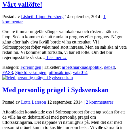
Vårt vallöfte!
Postad av
Lisbeth Lippe Forsberg
14 september, 2014
|
1
kommentar
Om tre timmar ungefär stänger vallokalerna och rösterna räknas
ihop. Sedan kommer det att ramla in prognos efter prognos. Någon
gång efter halv elva ikväll borde vi ha ett resultat. Vi i
Solrosuppropet följer valet med stort intresse. Men en sak ska ni veta
redan nu. Vi kommer att fortsätta, vi har ett löfte. Om det blir
regeringsskifte så ska…
Läs mer →
Kategori:
Föreningen
| Etiketter:
arbetsmarknadspolitik
,
debatt
,
FAS3
,
Sjukförsäkringen
,
utförsäkring
,
val2014
Med personlig prägel i Sydsvenskan
Postad av
Lotta Larsson
12 september, 2014
|
2 kommentarer
Aftonbladet kontaktade oss i Solrosuppropet för ett tag sedan för att
de ville ha en debattartikel med personlig prägel om
utförsäkringarna. Det nappade vi naturligtvis på. Men det där med
personlig prägel kan ju tolkas lite hur som helst. Vi ville gärna få in