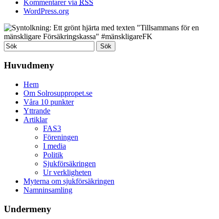
Kommentarer via
RSS
WordPress.org
Huvudmeny
Hem
Om Solrosuppropet.se
Våra 10 punkter
Yttrande
Artiklar
FAS3
Föreningen
I media
Politik
Sjukförsäkringen
Ur verkligheten
Myterna om sjukförsäkringen
Namninsamling
Undermeny