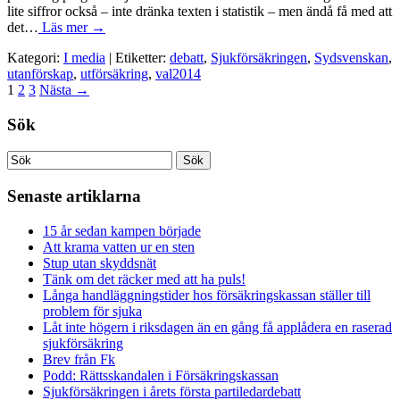
lite siffror också – inte dränka texten i statistik – men ändå få med att
det…
Läs mer →
Kategori:
I media
| Etiketter:
debatt
,
Sjukförsäkringen
,
Sydsvenskan
,
utanförskap
,
utförsäkring
,
val2014
1
2
3
Nästa
→
Sök
Senaste artiklarna
15 år sedan kampen började
Att krama vatten ur en sten
Stup utan skyddsnät
Tänk om det räcker med att ha puls!
Långa handläggningstider hos försäkringskassan ställer till
problem för sjuka
Låt inte högern i riksdagen än en gång få applådera en raserad
sjukförsäkring
Brev från Fk
Podd: Rättsskandalen i Försäkringskassan
Sjukförsäkringen i årets första partiledardebatt