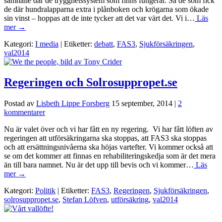
samhälle där de trygghetssystem som finns fungerar. Så de som fick
de där hundralapparna extra i plånboken och krögarna som ökade
sin vinst – hoppas att de inte tycker att det var värt det. Vi i…
Läs
mer →
Kategori:
I media
| Etiketter:
debatt
,
FAS3
,
Sjukförsäkringen
,
val2014
Regeringen och Solrosuppropet.se
Postad av
Lisbeth Lippe Forsberg
15 september, 2014
|
2
kommentarer
Nu är valet över och vi har fått en ny regering. Vi har fått löften av
regeringen att utförsäkringarna ska stoppas, att FAS3 ska stoppas
och att ersättningsnivåerna ska höjas vartefter. Vi kommer också att
se om det kommer att finnas en rehabiliteringskedja som är det mera
än till bara namnet. Nu är det upp till bevis och vi kommer…
Läs
mer →
Kategori:
Politik
| Etiketter:
FAS3
,
Regeringen
,
Sjukförsäkringen
,
solrosuppropet.se
,
Stefan Löfven
,
utförsäkring
,
val2014