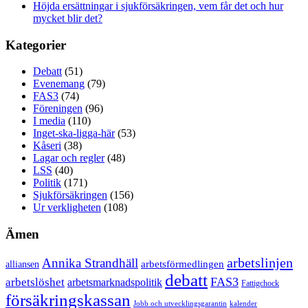
Höjda ersättningar i sjukförsäkringen, vem får det och hur
mycket blir det?
Kategorier
Debatt
(51)
Evenemang
(79)
FAS3
(74)
Föreningen
(96)
I media
(110)
Inget-ska-ligga-här
(53)
Kåseri
(38)
Lagar och regler
(48)
LSS
(40)
Politik
(171)
Sjukförsäkringen
(156)
Ur verkligheten
(108)
Ämen
arbetslinjen
Annika Strandhäll
arbetsförmedlingen
alliansen
debatt
FAS3
arbetslöshet
arbetsmarknadspolitik
Fattigchock
försäkringskassan
Jobb och utvecklingsgarantin
kalender