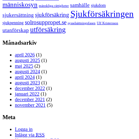
människosyn
samhälle
sjukdom
mänskliga rättigheter
Sjukförsäkringen
sjukförsäkring
sjukersättning
solrosuppropet.se
sjukpenning
sysselsättningsfasen
Ulf Kristersson
utförsäkring
utanförskap
Månadsarkiv
april 2026
(1)
augusti 2025
(1)
maj 2025
(2)
augusti 2024
(1)
april 2024
(1)
augusti 2023
(1)
december 2022
(1)
januari 2022
(1)
december 2021
(2)
november 2021
(5)
Meta
Logga in
Inlägg via
RSS