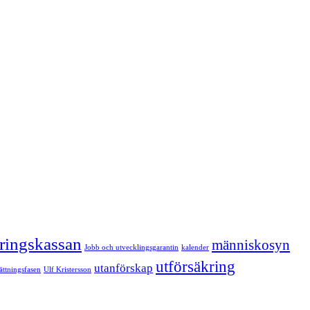
kringskassan
människosyn
Jobb och utvecklingsgarantin
kalender
utförsäkring
utanförskap
sättningsfasen
Ulf Kristersson