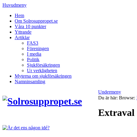
Huvudmeny
Hem
Om Solrosuppropet.se
Våra 10 punkter
Yttrande
Artiklar
FAS3
Föreningen
I media
Politik
Sjukförsäkringen
Ur verkligheten
Myterna om sjukförsäkringen
Namninsamling
Undermeny
Du är här:
Browse:
Extraval