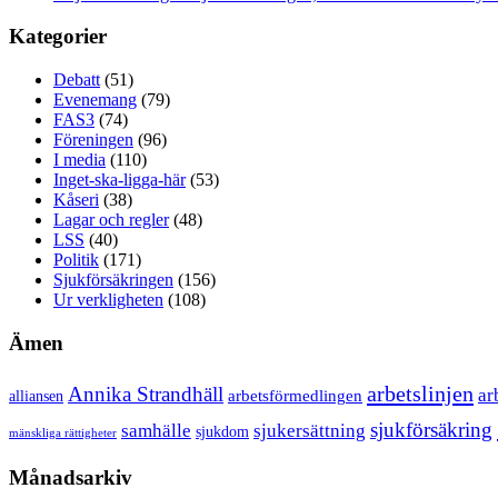
Kategorier
Debatt
(51)
Evenemang
(79)
FAS3
(74)
Föreningen
(96)
I media
(110)
Inget-ska-ligga-här
(53)
Kåseri
(38)
Lagar och regler
(48)
LSS
(40)
Politik
(171)
Sjukförsäkringen
(156)
Ur verkligheten
(108)
Ämen
arbetslinjen
Annika Strandhäll
ar
arbetsförmedlingen
alliansen
sjukförsäkring
samhälle
sjukersättning
sjukdom
mänskliga rättigheter
Månadsarkiv