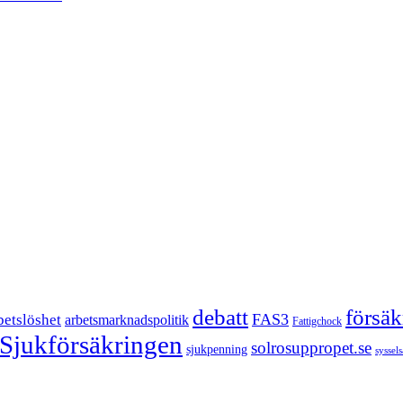
försä
debatt
FAS3
betslöshet
arbetsmarknadspolitik
Fattigchock
Sjukförsäkringen
solrosuppropet.se
sjukpenning
syssel