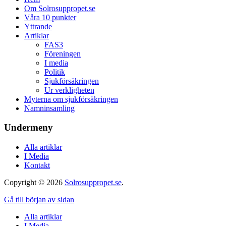
Om Solrosuppropet.se
Våra 10 punkter
Yttrande
Artiklar
FAS3
Föreningen
I media
Politik
Sjukförsäkringen
Ur verkligheten
Myterna om sjukförsäkringen
Namninsamling
Undermeny
Alla artiklar
I Media
Kontakt
Copyright © 2026
Solrosuppropet.se
.
Gå till början av sidan
Alla artiklar
I Media