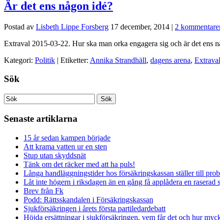
Är det ens någon idé?
Postad av
Lisbeth Lippe Forsberg
17 december, 2014
|
2 kommentare
Extraval 2015-03-22. Hur ska man orka engagera sig och är det ens någon
Kategori:
Politik
| Etiketter:
Annika Strandhäll
,
dagens arena
,
Extrava
Sök
Senaste artiklarna
15 år sedan kampen började
Att krama vatten ur en sten
Stup utan skyddsnät
Tänk om det räcker med att ha puls!
Långa handläggningstider hos försäkringskassan ställer till pro
Låt inte högern i riksdagen än en gång få applådera en raserad 
Brev från Fk
Podd: Rättsskandalen i Försäkringskassan
Sjukförsäkringen i årets första partiledardebatt
Höjda ersättningar i sjukförsäkringen, vem får det och hur myck