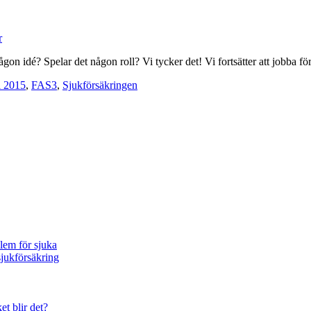
r
 idé? Spelar det någon roll? Vi tycker det! Vi fortsätter att jobba för e
l 2015
,
FAS3
,
Sjukförsäkringen
blem för sjuka
sjukförsäkring
et blir det?