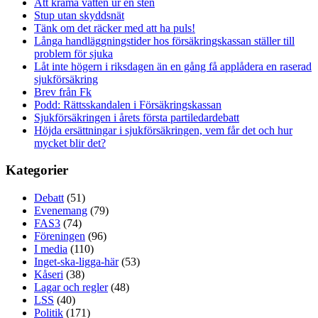
Att krama vatten ur en sten
Stup utan skyddsnät
Tänk om det räcker med att ha puls!
Långa handläggningstider hos försäkringskassan ställer till
problem för sjuka
Låt inte högern i riksdagen än en gång få applådera en raserad
sjukförsäkring
Brev från Fk
Podd: Rättsskandalen i Försäkringskassan
Sjukförsäkringen i årets första partiledardebatt
Höjda ersättningar i sjukförsäkringen, vem får det och hur
mycket blir det?
Kategorier
Debatt
(51)
Evenemang
(79)
FAS3
(74)
Föreningen
(96)
I media
(110)
Inget-ska-ligga-här
(53)
Kåseri
(38)
Lagar och regler
(48)
LSS
(40)
Politik
(171)