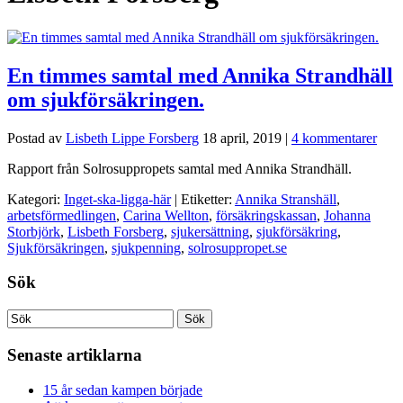
En timmes samtal med Annika Strandhäll
om sjukförsäkringen.
Postad av
Lisbeth Lippe Forsberg
18 april, 2019
|
4 kommentarer
Rapport från Solrosuppropets samtal med Annika Strandhäll.
Kategori:
Inget-ska-ligga-här
| Etiketter:
Annika Stranshäll
,
arbetsförmedlingen
,
Carina Wellton
,
försäkringskassan
,
Johanna
Storbjörk
,
Lisbeth Forsberg
,
sjukersättning
,
sjukförsäkring
,
Sjukförsäkringen
,
sjukpenning
,
solrosuppropet.se
Sök
Senaste artiklarna
15 år sedan kampen började