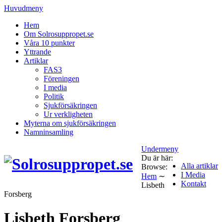
Huvudmeny
Hem
Om Solrosuppropet.se
Våra 10 punkter
Yttrande
Artiklar
FAS3
Föreningen
I media
Politik
Sjukförsäkringen
Ur verkligheten
Myterna om sjukförsäkringen
Namninsamling
Undermeny
Du är här:
Alla artiklar
Browse:
I Media
Hem
∼
Kontakt
Lisbeth
Forsberg
Lisbeth Forsberg