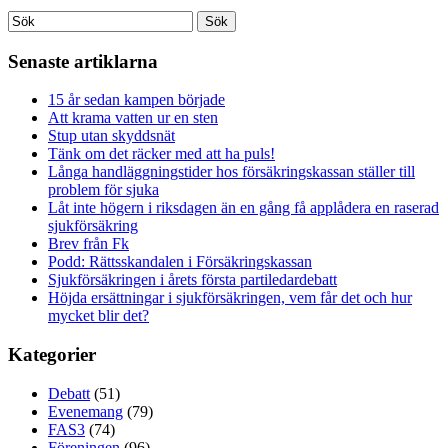
Senaste artiklarna
15 år sedan kampen började
Att krama vatten ur en sten
Stup utan skyddsnät
Tänk om det räcker med att ha puls!
Långa handläggningstider hos försäkringskassan ställer till
problem för sjuka
Låt inte högern i riksdagen än en gång få applådera en raserad
sjukförsäkring
Brev från Fk
Podd: Rättsskandalen i Försäkringskassan
Sjukförsäkringen i årets första partiledardebatt
Höjda ersättningar i sjukförsäkringen, vem får det och hur
mycket blir det?
Kategorier
Debatt
(51)
Evenemang
(79)
FAS3
(74)
Föreningen
(96)