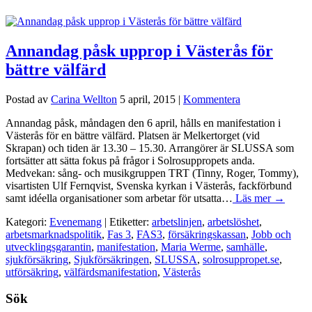
Annandag påsk upprop i Västerås för
bättre välfärd
Postad av
Carina Wellton
5 april, 2015
|
Kommentera
Annandag påsk, måndagen den 6 april, hålls en manifestation i
Västerås för en bättre välfärd. Platsen är Melkertorget (vid
Skrapan) och tiden är 13.30 – 15.30. Arrangörer är SLUSSA som
fortsätter att sätta fokus på frågor i Solrosuppropets anda.
Medvekan: sång- och musikgruppen TRT (Tinny, Roger, Tommy),
visartisten Ulf Fernqvist, Svenska kyrkan i Västerås, fackförbund
samt idéella organisationer som arbetar för utsatta…
Läs mer →
Kategori:
Evenemang
| Etiketter:
arbetslinjen
,
arbetslöshet
,
arbetsmarknadspolitik
,
Fas 3
,
FAS3
,
försäkringskassan
,
Jobb och
utvecklingsgarantin
,
manifestation
,
Maria Werme
,
samhälle
,
sjukförsäkring
,
Sjukförsäkringen
,
SLUSSA
,
solrosuppropet.se
,
utförsäkring
,
välfärdsmanifestation
,
Västerås
Sök