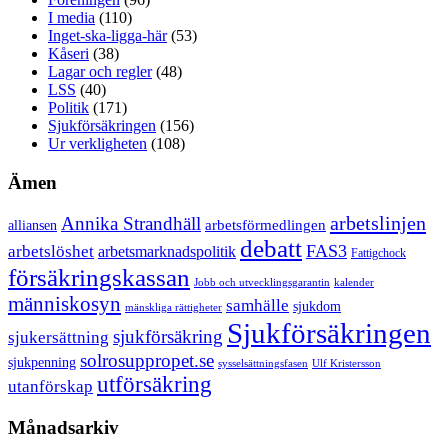
I media
(110)
Inget-ska-ligga-här
(53)
Kåseri
(38)
Lagar och regler
(48)
LSS
(40)
Politik
(171)
Sjukförsäkringen
(156)
Ur verkligheten
(108)
Ämen
arbetslinjen
Annika Strandhäll
arbetsförmedlingen
alliansen
debatt
FAS3
arbetslöshet
arbetsmarknadspolitik
Fattigchock
försäkringskassan
Jobb och utvecklingsgarantin
kalender
människosyn
samhälle
sjukdom
mänskliga rättigheter
Sjukförsäkringen
sjukförsäkring
sjukersättning
solrosuppropet.se
sjukpenning
sysselsättningsfasen
Ulf Kristersson
utförsäkring
utanförskap
Månadsarkiv