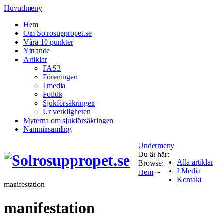
Huvudmeny
Hem
Om Solrosuppropet.se
Våra 10 punkter
Yttrande
Artiklar
FAS3
Föreningen
I media
Politik
Sjukförsäkringen
Ur verkligheten
Myterna om sjukförsäkringen
Namninsamling
Undermeny
Du är här:
Alla artiklar
Browse:
I Media
Hem
∼
Kontakt
manifestation
manifestation