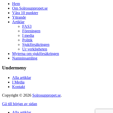
Hem
Om Solrosuppropet.se
Våra 10 punkter
Yttrande
Artiklar
FAS3
Föreningen
I media
Politik
Sjukförsäkringen
Ur verkligheten
Myterna om sjukförsäkringen
Namninsamling
Undermeny
Alla artiklar
I Media
Kontakt
Copyright © 2026
Solrosuppropet.se
.
Gå till början av sidan
Alla artiklar