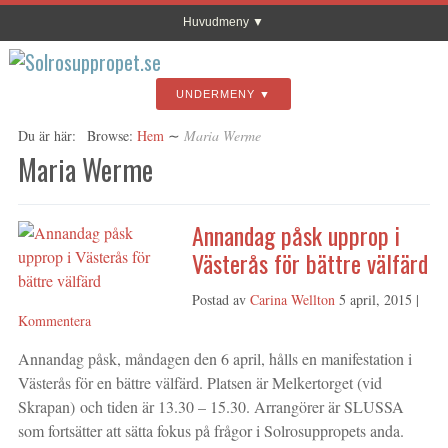
Huvudmeny
UNDERMENY
Du är här:
Browse:
Hem
∼
Maria Werme
Maria Werme
Annandag påsk upprop i
Västerås för bättre välfärd
Postad av
Carina Wellton
5 april, 2015
|
Kommentera
Annandag påsk, måndagen den 6 april, hålls en manifestation i
Västerås för en bättre välfärd. Platsen är Melkertorget (vid
Skrapan) och tiden är 13.30 – 15.30. Arrangörer är SLUSSA
som fortsätter att sätta fokus på frågor i Solrosuppropets anda.