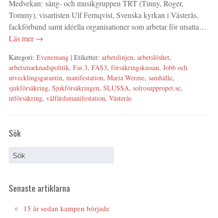
Medvekan: sång- och musikgruppen TRT (Tinny, Roger,
Tommy), visartisten Ulf Fernqvist, Svenska kyrkan i Västerås,
fackförbund samt idéella organisationer som arbetar för utsatta…
Läs mer →
Kategori:
Evenemang
| Etiketter:
arbetslinjen
,
arbetslöshet
,
arbetsmarknadspolitik
,
Fas 3
,
FAS3
,
försäkringskassan
,
Jobb och
utvecklingsgarantin
,
manifestation
,
Maria Werme
,
samhälle
,
sjukförsäkring
,
Sjukförsäkringen
,
SLUSSA
,
solrosuppropet.se
,
utförsäkring
,
välfärdsmanifestation
,
Västerås
Sök
Senaste artiklarna
15 år sedan kampen började