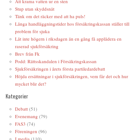
Att krama vatten ur en sten
Stup utan skyddsnät
Tänk om det räcker med att ha puls!
Långa handläggningstider hos försäkringskassan ställer till
problem för sjuka
Låt inte högern i riksdagen än en gång få applådera en
raserad sjukförsäkring
Brev från Fk
Podd: Rättsskandalen i Försäkringskassan
Sjukförsäkringen i årets första partiledardebatt
Höjda ersättningar i sjukförsäkringen, vem får det och hur
mycket blir det?
Kategorier
Debatt
(51)
Evenemang
(79)
FAS3
(74)
Föreningen
(96)
I media
(110)