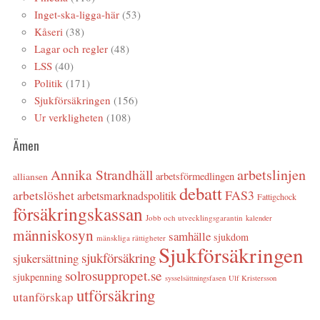
Inget-ska-ligga-här
(53)
Kåseri
(38)
Lagar och regler
(48)
LSS
(40)
Politik
(171)
Sjukförsäkringen
(156)
Ur verkligheten
(108)
Ämen
arbetslinjen
Annika Strandhäll
arbetsförmedlingen
alliansen
debatt
FAS3
arbetslöshet
arbetsmarknadspolitik
Fattigchock
försäkringskassan
Jobb och utvecklingsgarantin
kalender
människosyn
samhälle
sjukdom
mänskliga rättigheter
Sjukförsäkringen
sjukförsäkring
sjukersättning
solrosuppropet.se
sjukpenning
sysselsättningsfasen
Ulf Kristersson
utförsäkring
utanförskap