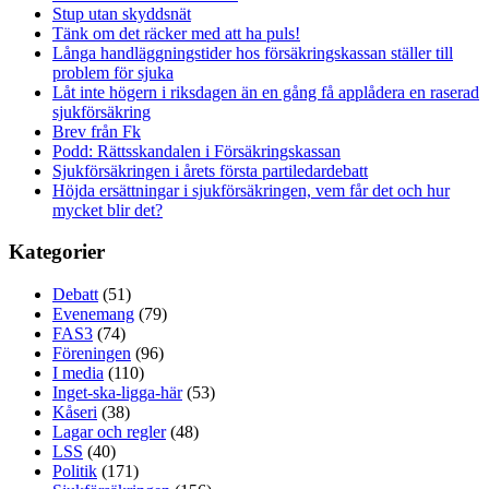
Stup utan skyddsnät
Tänk om det räcker med att ha puls!
Långa handläggningstider hos försäkringskassan ställer till
problem för sjuka
Låt inte högern i riksdagen än en gång få applådera en raserad
sjukförsäkring
Brev från Fk
Podd: Rättsskandalen i Försäkringskassan
Sjukförsäkringen i årets första partiledardebatt
Höjda ersättningar i sjukförsäkringen, vem får det och hur
mycket blir det?
Kategorier
Debatt
(51)
Evenemang
(79)
FAS3
(74)
Föreningen
(96)
I media
(110)
Inget-ska-ligga-här
(53)
Kåseri
(38)
Lagar och regler
(48)
LSS
(40)
Politik
(171)