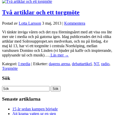
Två artiklar och ett torgmöte
Postad av
Lotta Larsson
3 maj, 2013
|
Kommentera
Vi tänkte inviga våren och det nya föreningsåret med att visa oss lite
mer ute i media och på gatorna igen. Idag publicerades det två olika
artiklar med Solrosuppropet.ses medverkan, och nu på lördag, 4:e
maj kl 13, har vi ett torgmöte i centrala Norrköping, mellan
varuhusen Domino och Linden (vi bjuder på kaffe och inspirerande,
upplysande tal och musik)….
Läs mer →
Kategori:
I media
| Etiketter:
dagens arena
,
debattartikel
,
NT
,
radio
,
Torgmöte
Sök
Senaste artiklarna
15 år sedan kampen började
Att krama vatten ur en sten