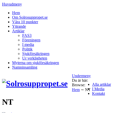
Huvudmeny
Hem
Om Solrosuppropet.se
Våra 10 punkter
Yttrande
Artiklar
FAS3
Föreningen
I media
Politik
Sjukförsäkringen
Ur verkligheten
Myterna om sjukförsäkringen
Namninsamling
Undermeny
Du är här:
Alla artiklar
Browse:
I Media
Hem
∼
NT
Kontakt
NT