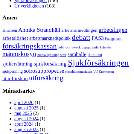
Sjukförsäkringen
(156)
Ur verkligheten
(108)
Ämen
arbetslinjen
Annika Strandhäll
arbetsförmedlingen
alliansen
debatt
FAS3
arbetslöshet
arbetsmarknadspolitik
Fattigchock
försäkringskassan
Jobb och utvecklingsgarantin
kalender
människosyn
samhälle
sjukdom
mänskliga rättigheter
Sjukförsäkringen
sjukförsäkring
sjukersättning
solrosuppropet.se
sjukpenning
sysselsättningsfasen
Ulf Kristersson
utförsäkring
utanförskap
Månadsarkiv
april 2026
(1)
augusti 2025
(1)
maj 2025
(2)
augusti 2024
(1)
april 2024
(1)
augusti 2023
(1)