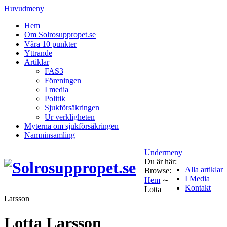
Huvudmeny
Hem
Om Solrosuppropet.se
Våra 10 punkter
Yttrande
Artiklar
FAS3
Föreningen
I media
Politik
Sjukförsäkringen
Ur verkligheten
Myterna om sjukförsäkringen
Namninsamling
Undermeny
Du är här:
Alla artiklar
Browse:
I Media
Hem
∼
Kontakt
Lotta
Larsson
Lotta Larsson