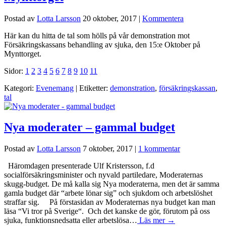
Postad av
Lotta Larsson
20 oktober, 2017
|
Kommentera
Här kan du hitta de tal som hölls på vår demonstration mot
Försäkringskassans behandling av sjuka, den 15:e Oktober på
Mynttorget.
Sidor:
1
2
3
4
5
6
7
8
9
10
11
Kategori:
Evenemang
| Etiketter:
demonstration
,
försäkringskassan
,
tal
Nya moderater – gammal budget
Postad av
Lotta Larsson
7 oktober, 2017
|
1 kommentar
Häromdagen presenterade Ulf Kristersson, f.d
socialförsäkringsminister och nyvald partiledare, Moderaternas
skugg-budget. De må kalla sig Nya moderaterna, men det är samma
gamla budget där “arbete lönar sig” och sjukdom och arbetslöshet
straffar sig. På förstasidan av Moderaternas nya budget kan man
läsa “Vi tror på Sverige“. Och det kanske de gör, förutom på oss
sjuka, funktionsnedsatta eller arbetslösa…
Läs mer →