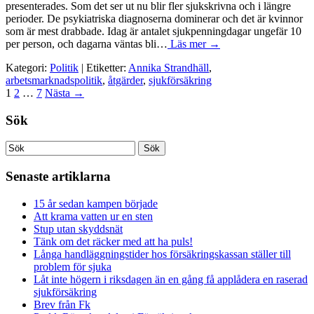
presenterades. Som det ser ut nu blir fler sjukskrivna och i längre
perioder. De psykiatriska diagnoserna dominerar och det är kvinnor
som är mest drabbade. Idag är antalet sjukpenningdagar ungefär 10
per person, och dagarna väntas bli…
Läs mer →
Kategori:
Politik
| Etiketter:
Annika Strandhäll
,
arbetsmarknadspolitik
,
åtgärder
,
sjukförsäkring
1
2
…
7
Nästa
→
Sök
Senaste artiklarna
15 år sedan kampen började
Att krama vatten ur en sten
Stup utan skyddsnät
Tänk om det räcker med att ha puls!
Långa handläggningstider hos försäkringskassan ställer till
problem för sjuka
Låt inte högern i riksdagen än en gång få applådera en raserad
sjukförsäkring
Brev från Fk