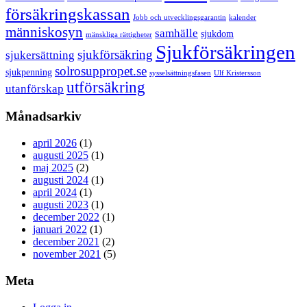
försäkringskassan
Jobb och utvecklingsgarantin
kalender
människosyn
samhälle
sjukdom
mänskliga rättigheter
Sjukförsäkringen
sjukförsäkring
sjukersättning
solrosuppropet.se
sjukpenning
sysselsättningsfasen
Ulf Kristersson
utförsäkring
utanförskap
Månadsarkiv
april 2026
(1)
augusti 2025
(1)
maj 2025
(2)
augusti 2024
(1)
april 2024
(1)
augusti 2023
(1)
december 2022
(1)
januari 2022
(1)
december 2021
(2)
november 2021
(5)
Meta