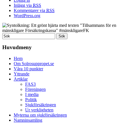
Logga in
Inlägg via
RSS
Kommentarer via
RSS
WordPress.org
Huvudmeny
Hem
Om Solrosuppropet.se
Våra 10 punkter
Yttrande
Artiklar
FAS3
Föreningen
I media
Politik
Sjukförsäkringen
Ur verkligheten
Myterna om sjukförsäkringen
Namninsamling