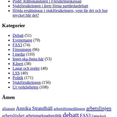
Podd: Rättsskandalen i Försäkringskassan
Sjukförsäkringen i årets första partiledardebatt
Höjda ersättningar i sjukförsäkringen, vem får det och hur
mycket blir det?
Kategorier
Debatt
(51)
Evenemang
(79)
FAS3
(74)
Föreningen
(96)
I media
(110)
Inget-ska-ligga-här
(53)
Kåseri
(38)
Lagar och regler
(48)
LSS
(40)
Politik
(171)
Sjukförsäkringen
(156)
Ur verkligheten
(108)
Ämen
arbetslinjen
Annika Strandhäll
arbetsförmedlingen
alliansen
debatt
FAS3
arbetslöshet
arbetsmarknadspolitik
Fattigchock