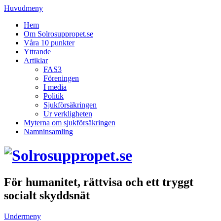
Huvudmeny
Hem
Om Solrosuppropet.se
Våra 10 punkter
Yttrande
Artiklar
FAS3
Föreningen
I media
Politik
Sjukförsäkringen
Ur verkligheten
Myterna om sjukförsäkringen
Namninsamling
För humanitet, rättvisa och ett tryggt
socialt skyddsnät
Undermeny