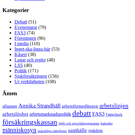
Kategorier
Debatt
(51)
Evenemang
(79)
FAS3
(74)
Föreningen
(96)
I media
(110)
Inget-ska-ligga-här
(53)
Kåseri
(38)
Lagar och regler
(48)
LSS
(40)
Politik
(171)
Sjukförsäkringen
(156)
Ur verkligheten
(108)
Ämen
arbetslinjen
Annika Strandhäll
arbetsförmedlingen
alliansen
debatt
FAS3
arbetslöshet
arbetsmarknadspolitik
Fattigchock
försäkringskassan
Jobb och utvecklingsgarantin
kalender
människosyn
samhälle
sjukdom
mänskliga rättigheter