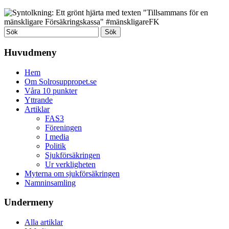
Huvudmeny
Hem
Om Solrosuppropet.se
Våra 10 punkter
Yttrande
Artiklar
FAS3
Föreningen
I media
Politik
Sjukförsäkringen
Ur verkligheten
Myterna om sjukförsäkringen
Namninsamling
Undermeny
Alla artiklar