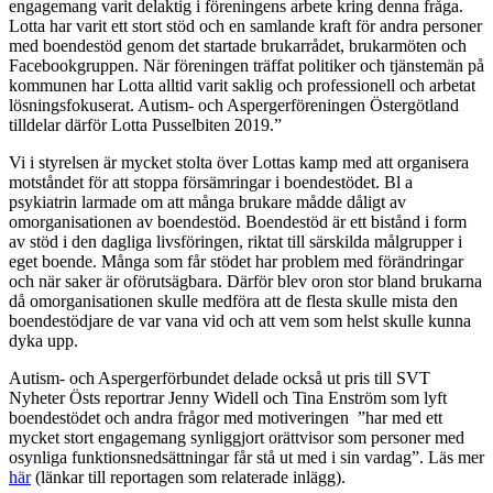
engagemang varit delaktig i föreningens arbete kring denna fråga.
Lotta har varit ett stort stöd och en samlande kraft för andra personer
med boendestöd genom det startade brukarrådet, brukarmöten och
Facebookgruppen. När föreningen träffat politiker och tjänstemän på
kommunen har Lotta alltid varit saklig och professionell och arbetat
lösningsfokuserat. Autism- och Aspergerföreningen Östergötland
tilldelar därför Lotta Pusselbiten 2019.”
Vi i styrelsen är mycket stolta över Lottas kamp med att organisera
motståndet för att stoppa försämringar i boendestödet. Bl a
psykiatrin larmade om att många brukare mådde dåligt av
omorganisationen av boendestöd. Boendestöd är ett bistånd i form
av stöd i den dagliga livsföringen, riktat till särskilda målgrupper i
eget boende. Många som får stödet har problem med förändringar
och när saker är oförutsägbara. Därför blev oron stor bland brukarna
då omorganisationen skulle medföra att de flesta skulle mista den
boendestödjare de var vana vid och att vem som helst skulle kunna
dyka upp.
Autism- och Aspergerförbundet delade också ut pris till SVT
Nyheter Östs reportrar Jenny Widell och Tina Enström som lyft
boendestödet och andra frågor med motiveringen ”har med ett
mycket stort engagemang synliggjort orättvisor som personer med
osynliga funktionsnedsättningar får stå ut med i sin vardag”. Läs mer
här
(länkar till reportagen som relaterade inlägg).