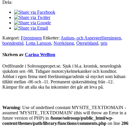
Dela:
Kategori:
Föreningen
Etiketter:
Autism- och Aspergerföreningen
,
boendestöd
,
Lotta Larsson
,
Norrköpng
,
Ötergötland
,
pris
Skriven av
Carina Wellton
Ordförande i Solrosuppropet.se. Sjuk i bl.a. kronisk, neurologisk
sjukdom sen -98. Tidigare motorcykelmekaniker och konditor.
Jobbat i egen firma med föreläsningar/admin så mycket som hälsan
tillåtit mellan -06 och -11. Permanent sjukersättning från -12.
Kämpar för att alla ska ha inkomster det går att leva på.
Warning
: Use of undefined constant MYSITE_TEXTDOMAIN -
assumed 'MYSITE_TEXTDOMAIN' (this will throw an Error in a
future version of PHP) in
/home/solrosup/public_html/wp-
content/themes/path/library/functions/comments.php
on line
206