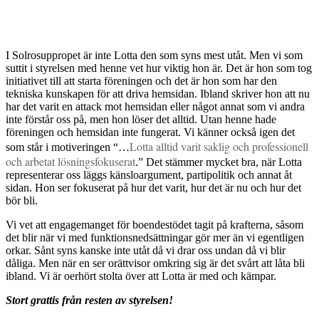
I Solrosuppropet är inte Lotta den som syns mest utåt. Men vi som
suttit i styrelsen med henne vet hur viktig hon är. Det är hon som tog
initiativet till att starta föreningen och det är hon som har den
tekniska kunskapen för att driva hemsidan. Ibland skriver hon att nu
har det varit en attack mot hemsidan eller något annat som vi andra
inte förstår oss på, men hon löser det alltid. Utan henne hade
föreningen och hemsidan inte fungerat. Vi känner också igen det
Lotta alltid varit saklig och professionell
som står i motiveringen “…
och arbetat lösningsfokuserat
.” Det stämmer mycket bra, när Lotta
representerar oss läggs känsloargument, partipolitik och annat åt
sidan. Hon ser fokuserat på hur det varit, hur det är nu och hur det
bör bli.
Vi vet att engagemanget för boendestödet tagit på krafterna, såsom
det blir när vi med funktionsnedsättningar gör mer än vi egentligen
orkar. Sånt syns kanske inte utåt då vi drar oss undan då vi blir
dåliga. Men när en ser orättvisor omkring sig är det svårt att låta bli
ibland. Vi är oerhört stolta över att Lotta är med och kämpar.
Stort grattis från resten av styrelsen!