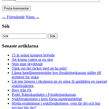
←
Föregående
Nästa
→
Sök
Senaste artiklarna
15 år sedan kampen började
Att krama vatten ur en sten
Stup utan skyddsnät
Tänk om det räcker med att ha puls!
Långa handläggningstider hos försäkringskassan ställer till
problem för sjuka
Låt inte högern i riksdagen än en gång få applådera en raserad
sjukförsäkring
Brev från Fk
Podd: Rättsskandalen i Försäkringskassan
Sjukförsäkringen i årets första partiledardebatt
Höjda ersättningar i sjukförsäkringen, vem får det och hur
mycket blir det?