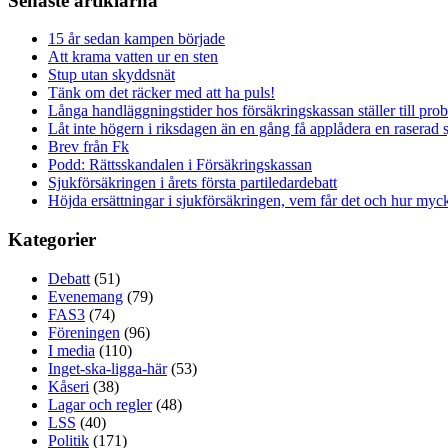
Senaste artiklarna
15 år sedan kampen började
Att krama vatten ur en sten
Stup utan skyddsnät
Tänk om det räcker med att ha puls!
Långa handläggningstider hos försäkringskassan ställer till pro
Låt inte högern i riksdagen än en gång få applådera en raserad 
Brev från Fk
Podd: Rättsskandalen i Försäkringskassan
Sjukförsäkringen i årets första partiledardebatt
Höjda ersättningar i sjukförsäkringen, vem får det och hur myck
Kategorier
Debatt
(51)
Evenemang
(79)
FAS3
(74)
Föreningen
(96)
I media
(110)
Inget-ska-ligga-här
(53)
Kåseri
(38)
Lagar och regler
(48)
LSS
(40)
Politik
(171)