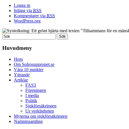
Logga in
Inlägg via
RSS
Kommentarer via
RSS
WordPress.org
Huvudmeny
Hem
Om Solrosuppropet.se
Våra 10 punkter
Yttrande
Artiklar
FAS3
Föreningen
I media
Politik
Sjukförsäkringen
Ur verkligheten
Myterna om sjukförsäkringen
Namninsamling