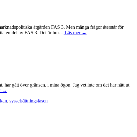
smarknadspolitiska åtgärden FAS 3. Men många frågor återstår för
ätta en del av FAS 3. Det är bra…
Läs mer →
, har gått över gränsen, i mina ögon. Jag vet inte om det har nått ut
r →
rkan
,
sysselsättningsfasen