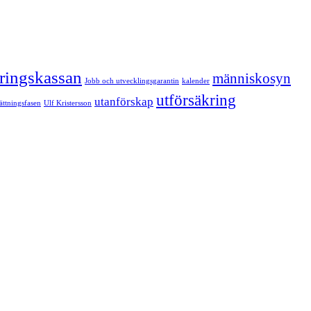
kringskassan
människosyn
Jobb och utvecklingsgarantin
kalender
utförsäkring
utanförskap
sättningsfasen
Ulf Kristersson