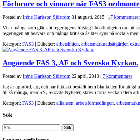
Förlorare och vinnare när FAS3 nedmonter
Postad av
Iréne Karlsson Sjöström
31 augusti, 2015
|
17 kommentarer
Vi är många som gläds åt regeringens förslag i höstbudgeten om att st
regeringen att besvara och många kritiska åsikter syns på sociala me
Kategori:
FAS3
| Etiketter:
arbetslinjen
,
arbetsmarknadsåtgärder
,
extra
Angående FAS 3, AF och Svenska Kyrkan.
Postad av
Iréne Karlsson Sjöström
22 april, 2013
|
7 kommentarer
Jag är upprörd, arg och har faktiskt beställt hem blanketten för att g
till så många, men SN, Skövde Nyheter, skrev i förra veckan flera arti
Kategori:
FAS3
| Etiketter:
alliansen
,
arbetsförmedlingen
,
arbetsmarkn
Sök