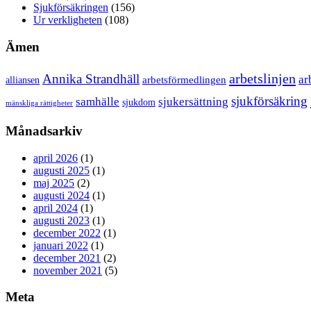
Sjukförsäkringen
(156)
Ur verkligheten
(108)
Ämen
arbetslinjen
Annika Strandhäll
ar
arbetsförmedlingen
alliansen
sjukförsäkring
samhälle
sjukersättning
sjukdom
mänskliga rättigheter
Månadsarkiv
april 2026
(1)
augusti 2025
(1)
maj 2025
(2)
augusti 2024
(1)
april 2024
(1)
augusti 2023
(1)
december 2022
(1)
januari 2022
(1)
december 2021
(2)
november 2021
(5)
Meta