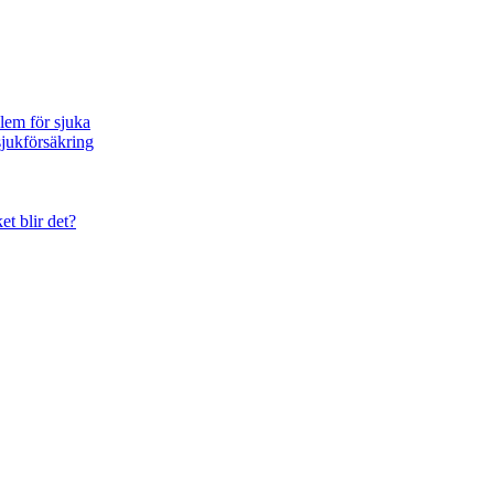
blem för sjuka
sjukförsäkring
et blir det?