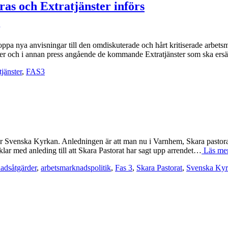
as och Extratjänster införs
oppa nya anvisningar till den omdiskuterade och hårt kritiserade arbet
dier och i annan press angående de kommande Extratjänster som ska ers
tjänster
,
FAS3
å ur Svenska Kyrkan. Anledningen är att man nu i Varnhem, Skara pastorat
klar med anleding till att Skara Pastorat har sagt upp arrendet…
Läs me
adsåtgärder
,
arbetsmarknadspolitik
,
Fas 3
,
Skara Pastorat
,
Svenska Ky