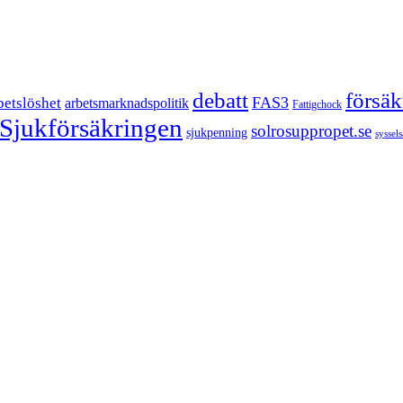
försä
debatt
FAS3
betslöshet
arbetsmarknadspolitik
Fattigchock
Sjukförsäkringen
solrosuppropet.se
sjukpenning
syssel