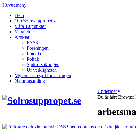
Huvudmeny
Hem
Om Solrosuppropet.se
Våra 10 punkter
Yttrande
Artiklar
FAS3
Föreningen
I media
Politik
Sjukförsäkringen
Ur verkligheten
Myterna om sjukförsäkringen
Namninsamling
Undermeny
Du är här:
Browse:
arbetsma