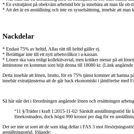
* En extratjänst på obekväm arbetstid bör ju innebära att man får ob-
* Att det är en anställning och inte en sysselsättning, innebär att man 
Nackdelar
* Endast 75% av heltid, Allas rätt till heltid gäller ej.
* Berättigar inte till ett nytt arbetsvillkor i a-kassan.
* Lönen ska vara enligt kollektivavtal, men kritiker menar på att lönen 
åtminstone en kommun som höjt denna till 18080 kr. (Länk angående 
Detta innebär att lönen, brutto, för en 75% tjänst kommer att hamna på
innebär extratjänsterna att de går back ekonomiskt i jämförelse med 
Så här står det i förordningen angående lönen och ersättningen arbetsg
“11 §/Träder i kraft 1:2015-11-02/ Särskilt anställningsstöd f
lönekostnaden, dock högst 990 kronor per dag för en anställning
Det ser inte ut som att de som idag deltar i FAS 3 mot försörjningsstöd
anställningsstöd, följande: