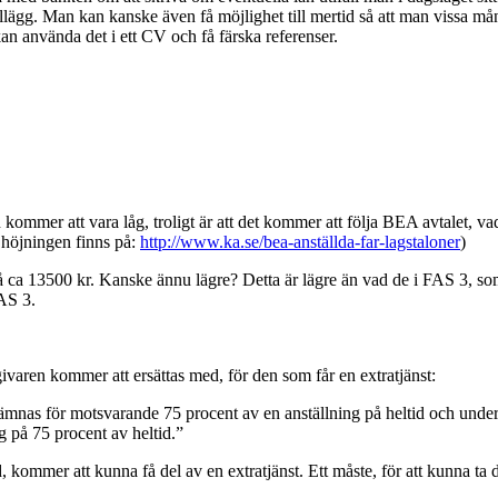
tillägg. Man kan kanske även få möjlighet till mertid så att man vissa m
kan använda det i ett CV och få färska referenser.
kommer att vara låg, troligt är att det kommer att följa BEA avtalet, vad
höjningen finns på:
http://www.ka.se/bea-anställda-far-lagstaloner
)
 ca 13500 kr. Kanske ännu lägre? Detta är lägre än vad de i FAS 3, som h
FAS 3.
ivaren kommer att ersättas med, för den som får en extratjänst:
år lämnas för motsvarande 75 procent av en anställning på heltid och un
 på 75 procent av heltid.”
, kommer att kunna få del av en extratjänst. Ett måste, för att kunna ta 