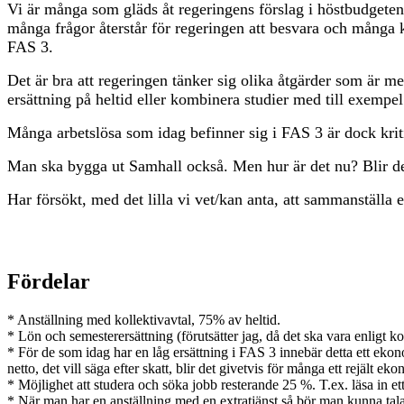
Vi är många som gläds åt regeringens förslag i höstbudgeten
många frågor återstår för regeringen att besvara och många 
FAS 3.
Det är bra att regeringen tänker sig olika åtgärder som är m
ersättning på heltid eller kombinera studier med till exempel 
Många arbetslösa som idag befinner sig i FAS 3 är dock kriti
Man ska bygga ut Samhall också. Men hur är det nu? Blir de
Har försökt, med det lilla vi vet/kan anta, att sammanställa
Fördelar
* Anställning med kollektivavtal, 75% av heltid.
* Lön och semesterersättning (förutsätter jag, då det ska vara enligt ko
* För de som idag har en låg ersättning i FAS 3 innebär detta ett eko
netto, det vill säga efter skatt, blir det givetvis för många ett rejält eko
* Möjlighet att studera och söka jobb resterande 25 %. T.ex. läsa in 
* När man har en anställning med en extratjänst så bör man kunna tala 