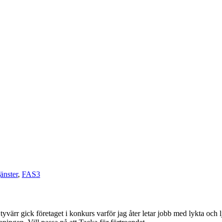
jänster
,
FAS3
yvärr gick företaget i konkurs varför jag åter letar jobb med lykta och l