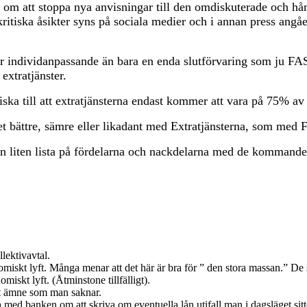
 om att stoppa nya anvisningar till den omdiskuterade och hå
kritiska åsikter syns på sociala medier och i annan press ang
er individanpassande än bara en enda slutförvaring som ju FAS 
extratjänster.
ska till att extratjänsterna endast kommer att vara på 75% av 
t bättre, sämre eller likadant med Extratjänsterna, som med 
 en liten lista på fördelarna och nackdelarna med de kommande 
llektivavtal.
nomiskt lyft. Många menar att det här är bra för ” den stora massan.” D
nomiskt lyft. (Åtminstone tillfälligt).
ett ämne som man saknar.
med banken om att skriva om eventuella lån utifall man i dagsläget sitt