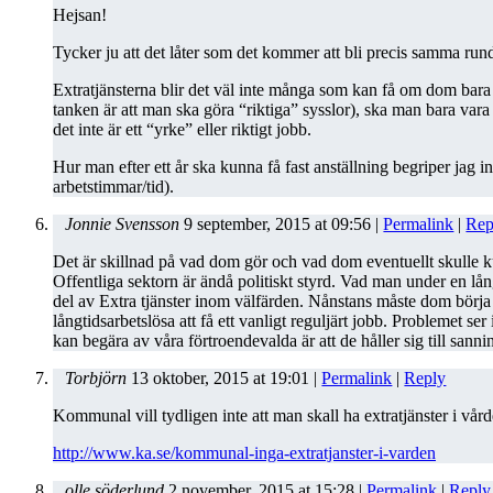
Hejsan!
Tycker ju att det låter som det kommer att bli precis samma run
Extratjänsterna blir det väl inte många som kan få om dom bar
tanken är att man ska göra “riktiga” sysslor), ska man bara vara
det inte är ett “yrke” eller riktigt jobb.
Hur man efter ett år ska kunna få fast anställning begriper jag i
arbetstimmar/tid).
Jonnie Svensson
9 september, 2015
at
09:56
|
Permalink
|
Rep
Det är skillnad på vad dom gör och vad dom eventuellt skulle 
Offentliga sektorn är ändå politiskt styrd. Vad man under en lång
del av Extra tjänster inom välfärden. Nånstans måste dom börja 
långtidsarbetslösa att få ett vanligt reguljärt jobb. Problemet ser
kan begära av våra förtroendevalda är att de håller sig till sanni
Torbjörn
13 oktober, 2015
at
19:01
|
Permalink
|
Reply
Kommunal vill tydligen inte att man skall ha extratjänster i vå
http://www.ka.se/kommunal-inga-extratjanster-i-varden
olle söderlund
2 november, 2015
at
15:28
|
Permalink
|
Reply