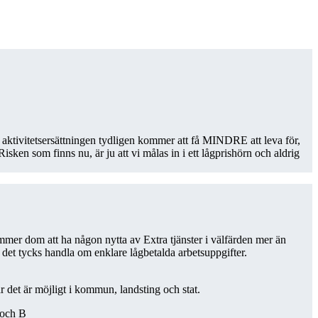
a aktivitetsersättningen tydligen kommer att få MINDRE att leva för,
ken som finns nu, är ju att vi målas in i ett lågprishörn och aldrig
kommer dom att ha någon nytta av Extra tjänster i välfärden mer än
då det tycks handla om enklare lågbetalda arbetsuppgifter.
r det är möjligt i kommun, landsting och stat.
A och B