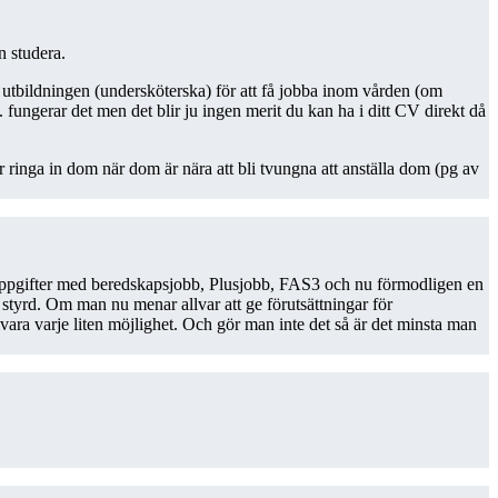
n studera.
utbildningen (undersköterska) för att få jobba inom vården (om
 fungerar det men det blir ju ingen merit du kan ha i ditt CV direkt då
ar ringa in dom när dom är nära att bli tvungna att anställa dom (pg av
igare uppgifter med beredskapsjobb, Plusjobb, FAS3 och nu förmodligen en
styrd. Om man nu menar allvar att ge förutsättningar för
tillvara varje liten möjlighet. Och gör man inte det så är det minsta man