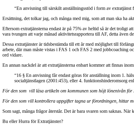
“En anvisning till särskilt anställningsstöd i form av extratjäns
Ersättning, det tolkar jag, och många med mig, som att man ska ha aktiv
Eftersom extratjänsterna endast är på 75% av heltid så är det troligt a
vara tvungen att varje månad aktivitetsrapportera till AF, detta även
Dessa extratjänster är tidsbestämda till ett år med möjlighet till förläng
arbete, där man måste vistas i FAS 1 och FAS 2 med jobbcoaching och g
ord vidare.
En annan nackdel är att extratjänsterna enbart kommer att finnas inom 
“16 § En anvisning får endast göras för anställning inom 1. häl
socialtjänstlagen (2001:453), eller 4. funktionshinderomsorg enl
För den som vill läsa artikeln om kommunen som höjt lönenivån för 
För den som vill kontrollera uppgifter tagna ur förordningen, hittar m
Som sagt, många frågor återstår. Det är bara svaren som saknas. När 
Bu eller Hurra för Extratjänster?