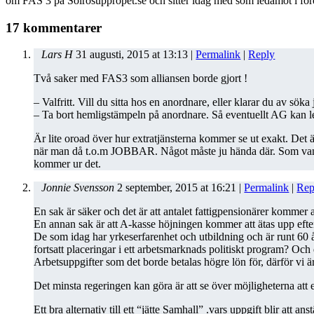
om FAS 3 på Solrosuppropet.se och sitter idag med som ledamot i fören
17 kommentarer
Lars H
31 augusti, 2015
at
13:13
|
Permalink
|
Reply
Två saker med FAS3 som alliansen borde gjort !
– Valfritt. Vill du sitta hos en anordnare, eller klarar du av söka
– Ta bort hemligstämpeln på anordnare. Så eventuellt AG kan let
Är lite oroad över hur extratjänsterna kommer se ut exakt. Det 
när man då t.o.m JOBBAR. Något måste ju hända där. Som vanligt 
kommer ur det.
Jonnie Svensson
2 september, 2015
at
16:21
|
Permalink
|
Rep
En sak är säker och det är att antalet fattigpensionärer kommer a
En annan sak är att A-kasse höjningen kommer att ätas upp efter
De som idag har yrkeserfarenhet och utbildning och är runt 60 år
fortsatt placeringar i ett arbetsmarknads politiskt program? Och 
Arbetsuppgifter som det borde betalas högre lön för, därför vi ä
Det minsta regeringen kan göra är att se över möjligheterna att 
Ett bra alternativ till ett “jätte Samhall” .vars uppgift blir at