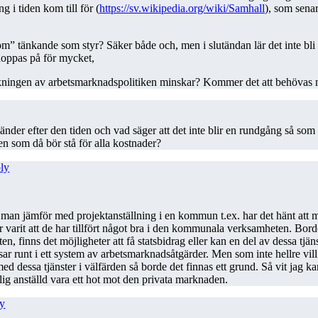
 i tiden kom till för (
https://sv.wikipedia.org/wiki/Samhall
), som senar
h dom” tänkande som styr? Säker både och, men i slutändan lär det inte bl
 hoppas på för mycket,
ningen av arbetsmarknadspolitiken minskar? Kommer det att behövas nå
d händer efter den tiden och vad säger att det inte blir en rundgång så som
en som då bör stå för alla kostnader?
ly
man jämför med projektanställning i en kommun t.ex. har det hänt att ma
 varit att de har tillfört något bra i den kommunala verksamheten. Bord
ten, finns det möjligheter att få statsbidrag eller kan en del av dessa tjä
alsar runt i ett system av arbetsmarknadsåtgärder. Men som inte hellre vil
d dessa tjänster i välfärden så borde det finnas ett grund. Så vit jag ka
tlig anställd vara ett hot mot den privata marknaden.
y