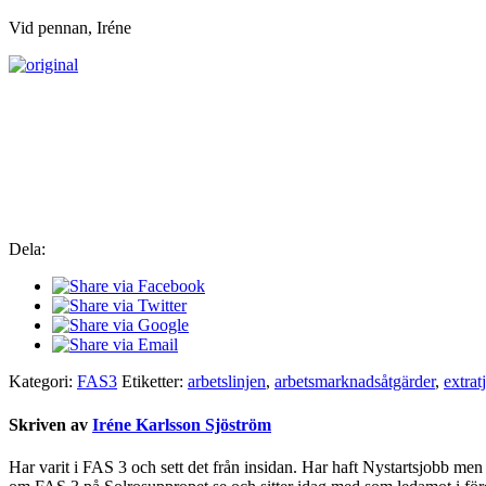
Vid pennan, Iréne
Dela:
Kategori:
FAS3
Etiketter:
arbetslinjen
,
arbetsmarknadsåtgärder
,
extrat
Skriven av
Iréne Karlsson Sjöström
Har varit i FAS 3 och sett det från insidan. Har haft Nystartsjobb men t