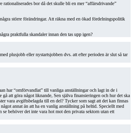
e rationaliserades bor då det skulle bli en mer “affärsdrivande”
i några större förändringar. Att räkna med en ökad fördelningspolitik
gra praktfulla skandaler innan den tas upp igen?
 med plusjobb eller nystartsjobben dvs. att efter perioden är slut så tar
n har “omförvandlat” till vanliga anställningar och lagt in de i
e gå att göra något liknande, Sen själva finansieringen och hur det ska
nster vara avgiftsbelagda till en del? Tycker som sagt att det kan finnas
l något annat än att ha en vanlig anställning på heltid. Speciellt med
n se behöver det inte vara hot mot den privata sektorn utan ett