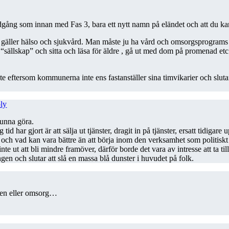
dgång som innan med Fas 3, bara ett nytt namn på eländet och att du ka
a gäller hälso och sjukvård. Man måste ju ha vård och omsorgsprograms 
 “sällskap” och sitta och läsa för äldre , gå ut med dom på promenad etc.
nte eftersom kommunerna inte ens fastanställer sina timvikarier och slut
ly
kunna göra.
 tid har gjort är att sälja ut tjänster, dragit in på tjänster, ersatt tid
och vad kan vara bättre än att börja inom den verksamhet som politiskt 
 inte ut att bli mindre framöver, därför borde det vara av intresse att ta 
ngen och slutar att slå en massa blå dunster i huvudet på folk.
rden eller omsorg…