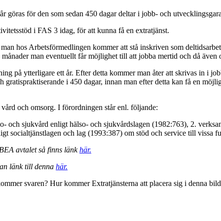
t får göras för den som sedan 450 dagar deltar i jobb- och utvecklingsgar
itetsstöd i FAS 3 idag, för att kunna få en extratjänst.
tt man hos Arbetsförmedlingen kommer att stå inskriven som deltidsarbets
 de månader man eventuellt får möjlighet till att jobba mertid och då ä
ning på ytterligare ett år. Efter detta kommer man åter att skrivas in i job
ratispraktiserande i 450 dagar, innan man efter detta kan få en möjligh
vård och omsorg. I förordningen står enl. följande:
so- och sjukvård enligt hälso- och sjukvårdslagen (1982:763), 2. verksa
igt socialtjänstlagen och lag (1993:387) om stöd och service till vissa 
BEA avtalet så finns länk
här.
an länk till denna
här.
kommer svaren? Hur kommer Extratjänsterna att placera sig i denna bil