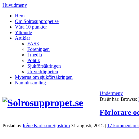
Huvudmeny
Hem
Om Solrosuppropet.se
Våra 10 punkter
Yttrande
Artiklar
FAS3
Föreningen
I media
Politik
Sjukförsäkringen
Ur verkligheten
Myterna om sjukförsäkringen
Namninsamling
Undermeny
Du är här:
Browse:
Förlorare o
Postad av
Iréne Karlsson Sjöström
31 augusti, 2015
|
17 kommentarer