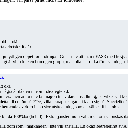
ingen. Vill passa på att Tacka för förtroendet.
 jobb ändå.
a arbetskraft där.
är ju tydligen öppet för ändringar. Gillar inte att man i FAS3 med högst
är vi ju inte en homogen grupp, utan alla har olika förutsättningar. Ris
ly
tt öka.
 några år då den inte är indexreglerad.
 t.ex. men ännu inte fått någon tillsvidare anställning, på vilket sätt 
detta till en lön på 75%, vilket knappast går att klara sig på. Speciellt 
r beroende av dom i lika stor utsträckning som ett välbetalt IT jobb.
erbjuda 100%lön(heltid) i Extra tjänster inom välfärden om så önskas dä
t anställa dom som “marknaden” inte vill anställa. En ökad segregering av 