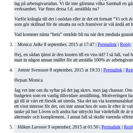
lag på arbetsgivarsidan. Vi får inte glömma vilka Samhall en gång
verksamhet. Var finns dessa f.d. anställda nu?
Varför krångla till det i onödan eller är det ett fortsatt “Vi oc
som gör skillnad för de utsatta nu och framöver är väl ändå att
Vad kommer nästa “heta” område bli nu när den mediala gransk
Monica Jalke
8 september, 2015
at
17:47
|
Permalink
|
Reply
Hej, en sådan tjänst är den knuten till en viss tid? I så fall, va
man in någon annan istället för att anställa 100% av arbetsgivar
Jonnie Svensson
8 september, 2015
at
19:33
|
Permalink
|
Rep
Hejsan Monica
Jag vet inte om du syftar på det jag skrev, men jag chansar. Om 
budgeten som en vanlig tillsvidare anställning. Motiveringen har
gå till är värt ett försök att utreda. Ska det tas via kommunalskat
ett visst intresse för det, om inte annat hos de som år efter år v
tanke på hur Löven och andra har uttryckt hur värdefullt de är me
alternativ och komplement.. I annat fall så skulle varenda offen
Håkan Larsson
9 september, 2015
at
01:50
|
Permalink
|
Repl