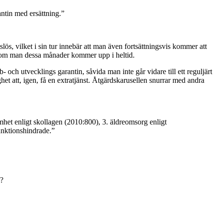
antin med ersättning.”
lös, vilket i sin tur innebär att man även fortsättningsvis kommer att
ven om man dessa månader kommer upp i heltid.
b- och utvecklings garantin, såvida man inte går vidare till ett reguljärt
et att, igen, få en extratjänst. Åtgärdskarusellen snurrar med andra
mhet enligt skollagen (2010:800), 3. äldreomsorg enligt
funktionshindrade.”
d?