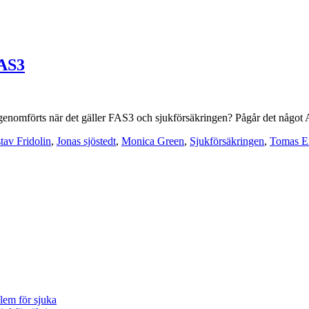
FAS3
omförts när det gäller FAS3 och sjukförsäkringen? Pågår det något A
tav Fridolin
,
Jonas sjöstedt
,
Monica Green
,
Sjukförsäkringen
,
Tomas E
blem för sjuka