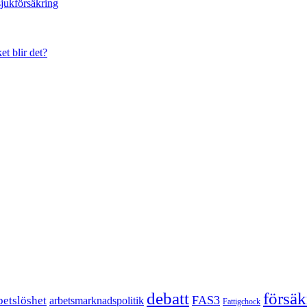
sjukförsäkring
et blir det?
försä
debatt
FAS3
betslöshet
arbetsmarknadspolitik
Fattigchock