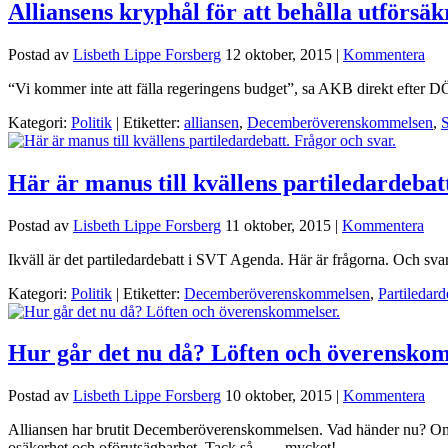
Alliansens kryphål för att behålla utförsäk
Postad av
Lisbeth Lippe Forsberg
12 oktober, 2015
|
Kommentera
“Vi kommer inte att fälla regeringens budget”, sa AKB direkt efter DÖ
Kategori:
Politik
| Etiketter:
alliansen
,
Decemberöverenskommelsen
,
S
Här är manus till kvällens partiledardebat
Postad av
Lisbeth Lippe Forsberg
11 oktober, 2015
|
Kommentera
Ikväll är det partiledardebatt i SVT Agenda. Här är frågorna. Och sva
Kategori:
Politik
| Etiketter:
Decemberöverenskommelsen
,
Partiledard
Hur går det nu då? Löften och överenskom
Postad av
Lisbeth Lippe Forsberg
10 oktober, 2015
|
Kommentera
Alliansen har brutit Decemberöverenskommelsen. Vad händer nu? Om d
osäkerhet och oförutsägbarhet. Tack så ….. mycket!