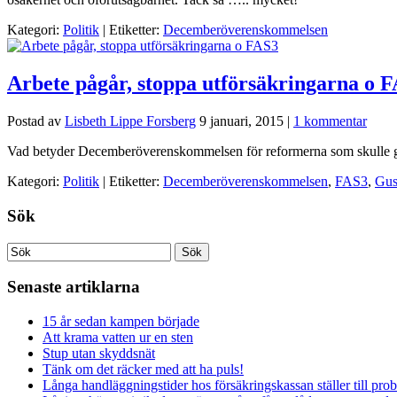
Kategori:
Politik
| Etiketter:
Decemberöverenskommelsen
Arbete pågår, stoppa utförsäkringarna o 
Postad av
Lisbeth Lippe Forsberg
9 januari, 2015
|
1 kommentar
Vad betyder Decemberöverenskommelsen för reformerna som skulle gen
Kategori:
Politik
| Etiketter:
Decemberöverenskommelsen
,
FAS3
,
Gus
Sök
Senaste artiklarna
15 år sedan kampen började
Att krama vatten ur en sten
Stup utan skyddsnät
Tänk om det räcker med att ha puls!
Långa handläggningstider hos försäkringskassan ställer till pro