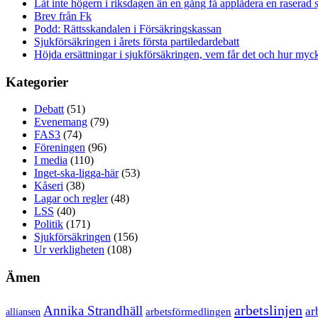
Låt inte högern i riksdagen än en gång få applådera en raserad 
Brev från Fk
Podd: Rättsskandalen i Försäkringskassan
Sjukförsäkringen i årets första partiledardebatt
Höjda ersättningar i sjukförsäkringen, vem får det och hur myck
Kategorier
Debatt
(51)
Evenemang
(79)
FAS3
(74)
Föreningen
(96)
I media
(110)
Inget-ska-ligga-här
(53)
Kåseri
(38)
Lagar och regler
(48)
LSS
(40)
Politik
(171)
Sjukförsäkringen
(156)
Ur verkligheten
(108)
Ämen
arbetslinjen
Annika Strandhäll
ar
arbetsförmedlingen
alliansen