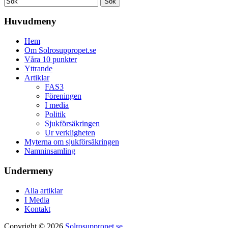
Huvudmeny
Hem
Om Solrosuppropet.se
Våra 10 punkter
Yttrande
Artiklar
FAS3
Föreningen
I media
Politik
Sjukförsäkringen
Ur verkligheten
Myterna om sjukförsäkringen
Namninsamling
Undermeny
Alla artiklar
I Media
Kontakt
Copyright © 2026
Solrosuppropet.se
.