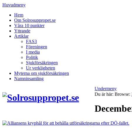
Huvudmeny
Hem
Om Solrosuppropet.se
Våra 10 punkter
Yttrande
Artiklar
FAS3
Föreningen
I media
Politik
Sjukförsäkringen
Ur verkligheten
Myterna om sjukförsäkringen
Namninsamling
Undermeny
Du är här:
Browse:
Decembe