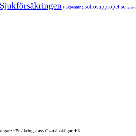
Sjukförsäkringen
solrosuppropet.se
sjukpenning
syssel