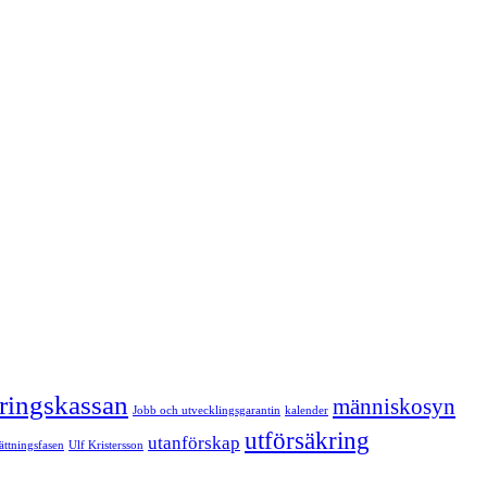
kringskassan
människosyn
Jobb och utvecklingsgarantin
kalender
utförsäkring
utanförskap
sättningsfasen
Ulf Kristersson