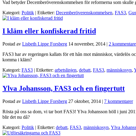
Vad betyder Decemberöverenskommelsen för reformerna som skulle gen
Kategori:
Politik
| Etiketter:
Decemberöverenskommelsen
,
FAS3
,
Gus
I kläm eller konfiskerad fritid
Postad av
Lisbeth Lippe Forsberg
14 november, 2014
|
2 kommentare
FAS3 har av regeringen kallats för ett hån mot människor, värdelös och
komma i kläm?
Kategori:
FAS3
| Etiketter:
arbetslinjen
,
debatt
,
FAS3
,
människosyn
,
Ylva Johansson, FAS3 och en fingertutt
Postad av
Lisbeth Lippe Forsberg
27 oktober, 2014
|
7 kommentarer
Rösta på oss sa dom, vi tar bort FAS3! Ylva Johansson höll i juni 2011
blir det nu då?
Kategori:
Politik
| Etiketter:
debatt
,
FAS3
,
människosyn
,
Ylva Johans