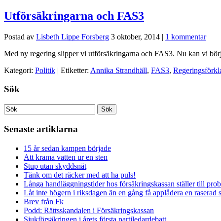
Utförsäkringarna och FAS3
Postad av
Lisbeth Lippe Forsberg
3 oktober, 2014
|
1 kommentar
Med ny regering slipper vi utförsäkringarna och FAS3. Nu kan vi börja
Kategori:
Politik
| Etiketter:
Annika Strandhäll
,
FAS3
,
Regeringsförkl
Sök
Senaste artiklarna
15 år sedan kampen började
Att krama vatten ur en sten
Stup utan skyddsnät
Tänk om det räcker med att ha puls!
Långa handläggningstider hos försäkringskassan ställer till pro
Låt inte högern i riksdagen än en gång få applådera en raserad 
Brev från Fk
Podd: Rättsskandalen i Försäkringskassan
Sjukförsäkringen i årets första partiledardebatt