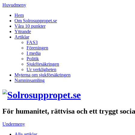
Huvudmeny
Hem
Om Solrosuppropet.se
Våra 10 punkter
Yttrande
Artiklar
FAS3
Föreningen
I media
Politik
Sjukförsäkringen
Ur verkligheten
Myterna om sjukförsäkringen
Namninsamling
För humanitet, rättvisa och ett tryggt soci
Undermeny
Alla artiklar