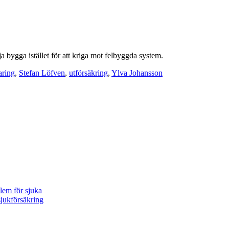
 bygga istället för att kriga mot felbyggda system.
aring
,
Stefan Löfven
,
utförsäkring
,
Ylva Johansson
blem för sjuka
sjukförsäkring