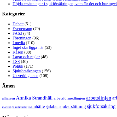
Höjda ersättningar i sjukförsäkringen, vem får det och hur myck
Kategorier
Debatt
(51)
Evenemang
(79)
FAS3
(74)
Föreningen
(96)
I media
(110)
Inget-ska-ligga-här
(53)
Kåseri
(38)
Lagar och regler
(48)
LSS
(40)
Politik
(171)
Sjukförsäkringen
(156)
Ur verkligheten
(108)
Ämen
arbetslinjen
Annika Strandhäll
ar
arbetsförmedlingen
alliansen
sjukförsäkring
samhälle
sjukersättning
sjukdom
mänskliga rättigheter