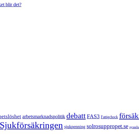
et blir det?
försä
debatt
FAS3
betslöshet
arbetsmarknadspolitik
Fattigchock
Sjukförsäkringen
solrosuppropet.se
sjukpenning
syssel