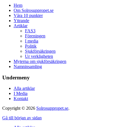
Hem
Om Solrosuppropet.se
Våra 10 punkter
Yttrande
Artiklar
FAS3
Föreningen
I media
Politik
Sjukförsäkringen
Ur verkligheten
Myterna om sjukförsäkringen
Namninsamling
Undermeny
Alla artiklar
I Media
Kontakt
Copyright © 2026
Solrosuppropet.se
.
Gå till början av sidan