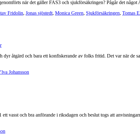
omförts när det gäller FAS3 och sjukförsäkringen? Pågår det något A
tav Fridolin
,
Jonas sjöstedt
,
Monica Green
,
Sjukförsäkringen
,
Tomas E
r
 dyr åtgärd och bara ett konfiskerande av folks fritid. Det var när de sa
Ylva Johansson
 ett vasst och bra anförande i riksdagen och beslut togs att anvisningar
son