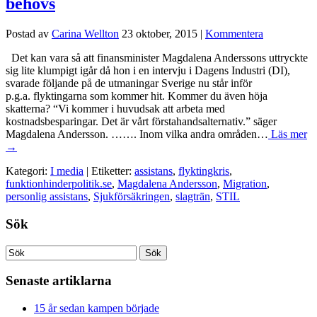
behövs
Postad av
Carina Wellton
23 oktober, 2015
|
Kommentera
Det kan vara så att finansminister Magdalena Anderssons uttryckte
sig lite klumpigt igår då hon i en intervju i Dagens Industri (DI),
svarade följande på de utmaningar Sverige nu står inför
p.g.a. flyktingarna som kommer hit. Kommer du även höja
skatterna? “Vi kommer i huvudsak att arbeta med
kostnadsbesparingar. Det är vårt förstahandsalternativ.” säger
Magdalena Andersson. ……. Inom vilka andra områden…
Läs mer
→
Kategori:
I media
| Etiketter:
assistans
,
flyktingkris
,
funktionhinderpolitik.se
,
Magdalena Andersson
,
Migration
,
personlig assistans
,
Sjukförsäkringen
,
slagträn
,
STIL
Sök
Senaste artiklarna
15 år sedan kampen började