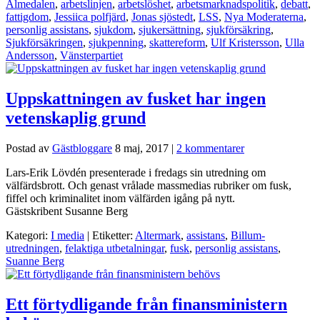
Almedalen
,
arbetslinjen
,
arbetslöshet
,
arbetsmarknadspolitik
,
debatt
,
fattigdom
,
Jessiica polfjärd
,
Jonas sjöstedt
,
LSS
,
Nya Moderaterna
,
personlig assistans
,
sjukdom
,
sjukersättning
,
sjukförsäkring
,
Sjukförsäkringen
,
sjukpenning
,
skattereform
,
Ulf Kristersson
,
Ulla
Andersson
,
Vänsterpartiet
Uppskattningen av fusket har ingen
vetenskaplig grund
Postad av
Gästbloggare
8 maj, 2017
|
2 kommentarer
Lars-Erik Lövdén presenterade i fredags sin utredning om
välfärdsbrott. Och genast vrålade massmedias rubriker om fusk,
fiffel och kriminalitet inom välfärden igång på nytt.
Gästskribent Susanne Berg
Kategori:
I media
| Etiketter:
Altermark
,
assistans
,
Billum-
utredningen
,
felaktiga utbetalningar
,
fusk
,
personlig assistans
,
Suanne Berg
Ett förtydligande från finansministern