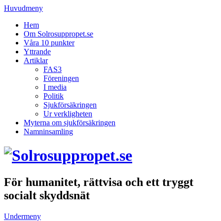
Huvudmeny
Hem
Om Solrosuppropet.se
Våra 10 punkter
Yttrande
Artiklar
FAS3
Föreningen
I media
Politik
Sjukförsäkringen
Ur verkligheten
Myterna om sjukförsäkringen
Namninsamling
För humanitet, rättvisa och ett tryggt
socialt skyddsnät
Undermeny