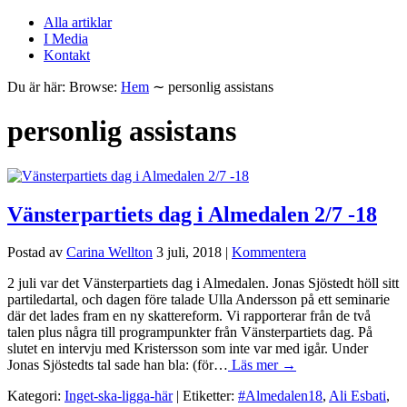
Alla artiklar
I Media
Kontakt
Du är här:
Browse:
Hem
∼
personlig assistans
personlig assistans
Vänsterpartiets dag i Almedalen 2/7 -18
Postad av
Carina Wellton
3 juli, 2018
|
Kommentera
2 juli var det Vänsterpartiets dag i Almedalen. Jonas Sjöstedt höll sitt
partiledartal, och dagen före talade Ulla Andersson på ett seminarie
där det lades fram en ny skattereform. Vi rapporterar från de två
talen plus några till programpunkter från Vänsterpartiets dag. På
slutet en intervju med Kristersson som inte var med igår. Under
Jonas Sjöstedts tal sade han bla: (för…
Läs mer →
Kategori:
Inget-ska-ligga-här
| Etiketter:
#Almedalen18
,
Ali Esbati
,