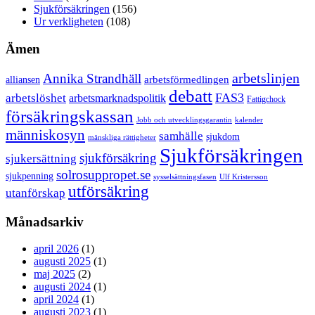
Sjukförsäkringen
(156)
Ur verkligheten
(108)
Ämen
arbetslinjen
Annika Strandhäll
arbetsförmedlingen
alliansen
debatt
FAS3
arbetslöshet
arbetsmarknadspolitik
Fattigchock
försäkringskassan
Jobb och utvecklingsgarantin
kalender
människosyn
samhälle
sjukdom
mänskliga rättigheter
Sjukförsäkringen
sjukförsäkring
sjukersättning
solrosuppropet.se
sjukpenning
sysselsättningsfasen
Ulf Kristersson
utförsäkring
utanförskap
Månadsarkiv
april 2026
(1)
augusti 2025
(1)
maj 2025
(2)
augusti 2024
(1)
april 2024
(1)
augusti 2023
(1)