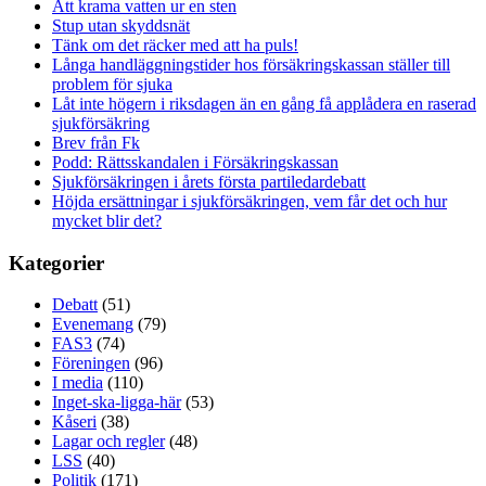
Att krama vatten ur en sten
Stup utan skyddsnät
Tänk om det räcker med att ha puls!
Långa handläggningstider hos försäkringskassan ställer till
problem för sjuka
Låt inte högern i riksdagen än en gång få applådera en raserad
sjukförsäkring
Brev från Fk
Podd: Rättsskandalen i Försäkringskassan
Sjukförsäkringen i årets första partiledardebatt
Höjda ersättningar i sjukförsäkringen, vem får det och hur
mycket blir det?
Kategorier
Debatt
(51)
Evenemang
(79)
FAS3
(74)
Föreningen
(96)
I media
(110)
Inget-ska-ligga-här
(53)
Kåseri
(38)
Lagar och regler
(48)
LSS
(40)
Politik
(171)