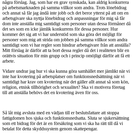
några förslag. Jag, som har en grav synskada, kan aldrig konkurrera
på arbetsmarknaden på samma villkor som andra. Trots lönebidrag
och annat så får jag ändå inte jobb och det beror ytterst på att om en
arbetsgivare ska nyttja lönebidrag och anpassningar för mig så får
dom inte anställa mig samtidigt som personer utan dessa förmåner då
det ses som en icke jämlik konkurrens för dessa personer. Hur
kommer det sig att vi har understöd som ska göra det möjligt för
personer som mig att strida om jobben på samma villkor som andra
samtidigt som vi har regler som hindrar arbetsgivare från att anställa?
Mitt förslag är därför att ta bort dessa regler då det i realiteten blir en
orättvis situation för min grupp och i princip omöjligt därför att få ett
arbete.
Vidare undrar jag hur vi ska kunna göra samhället mer jämlikt när vi
inte har kvotering på arbetsplatser om funktionsnedsättning när vi
samtidigt har krav om kvotering när det gäller allt annat så som kön,
religion, etnisk tillhörighet och sexualitet? Ska vi motivera företag
till att anställa behövs det en kvotering även för oss.
Så låt mig avsluta med en vädjan till er beslutsfattare att stoppa
fattigdomen hos sjuka och funktionsnedsatta. Sluta se sjukersättning
som ett bidrag för det är en försäkring som vi ska ha rätt till då vi
betalat för detta skyddssystem genom skattepengar.