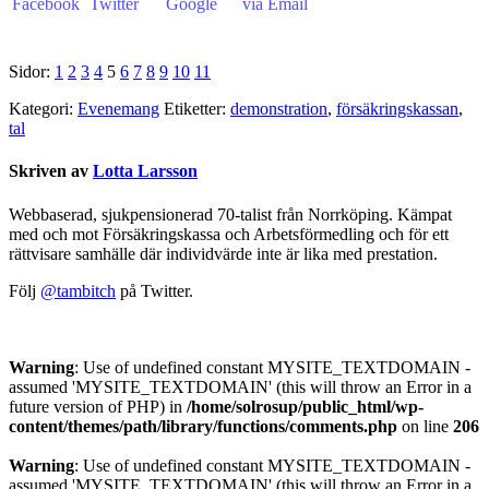
Sidor:
1
2
3
4
5
6
7
8
9
10
11
Kategori:
Evenemang
Etiketter:
demonstration
,
försäkringskassan
,
tal
Skriven av
Lotta Larsson
Webbaserad, sjukpensionerad 70-talist från Norrköping. Kämpat
med och mot Försäkringskassa och Arbetsförmedling och för ett
rättvisare samhälle där individvärde inte är lika med prestation.
Följ
@tambitch
på Twitter.
Warning
: Use of undefined constant MYSITE_TEXTDOMAIN -
assumed 'MYSITE_TEXTDOMAIN' (this will throw an Error in a
future version of PHP) in
/home/solrosup/public_html/wp-
content/themes/path/library/functions/comments.php
on line
206
Warning
: Use of undefined constant MYSITE_TEXTDOMAIN -
assumed 'MYSITE_TEXTDOMAIN' (this will throw an Error in a