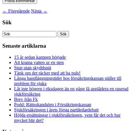
←
Föregående
Nästa
→
Sök
Senaste artiklarna
15 år sedan kampen började
Att krama vatten ur en sten
Stup utan skyddsnät
Tänk om det räcker med att ha puls!
Långa handläggningstider hos försäkringskassan ställer till
problem för sjuka
Låt inte högern i riksdagen än en gång få applådera en raserad
sjukförsäkring
Brev från Fk
Podd: Rättsskandalen i Försäkringskassan
Sjukförsäkringen i årets första partiledardebatt
Höjda ersättningar i sjukförsäkringen, vem får det och hur
mycket blir det?