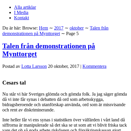
Alla artiklar
I Media
Kontakt
Du är här:
Browse:
Hem
∼
2017
∼
oktober
∼
Talen från
demonstrationen på Mynttorget
∼
Page 5
Talen från demonstrationen på
Mynttorget
Postad av
Lotta Larsson
20 oktober, 2017
|
Kommentera
Cesars tal
Nu står vi här Sveriges glömda och gömda folk. Ja jag säger gömda
då vi inte får synas i debatten då ord som arbetsskygga,
bidragsberoende och utanförskap använda, ord som är missvisande
och rent av diskriminerande.
Inte heller får vi ens synas i statistiken över välfärden i vårt land då
siffrorna är manipulerade så det ska se ut som att vi blivit friska tack
vare det oh så goda arbete riskdagen och försäkringskassan gjort.