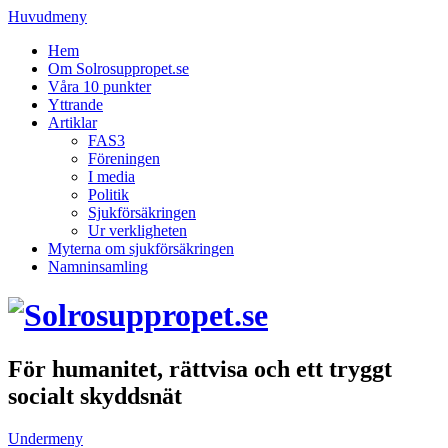
Huvudmeny
Hem
Om Solrosuppropet.se
Våra 10 punkter
Yttrande
Artiklar
FAS3
Föreningen
I media
Politik
Sjukförsäkringen
Ur verkligheten
Myterna om sjukförsäkringen
Namninsamling
För humanitet, rättvisa och ett tryggt
socialt skyddsnät
Undermeny