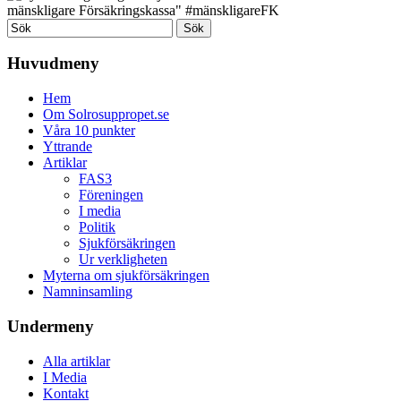
Huvudmeny
Hem
Om Solrosuppropet.se
Våra 10 punkter
Yttrande
Artiklar
FAS3
Föreningen
I media
Politik
Sjukförsäkringen
Ur verkligheten
Myterna om sjukförsäkringen
Namninsamling
Undermeny
Alla artiklar
I Media
Kontakt