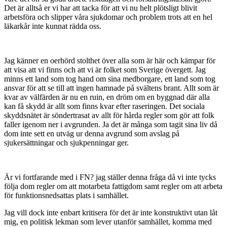
Det är alltså er vi har att tacka för att vi nu helt plötsligt blivit
arbetsföra och slipper våra sjukdomar och problem trots att en hel
läkarkår inte kunnat rädda oss.
Jag känner en oerhörd stolthet över alla som är här och kämpar för
att visa att vi finns och att vi är folket som Sverige övergett. Jag
minns ett land som tog hand om sina medborgare, ett land som tog
ansvar för att se till att ingen hamnade på svältens brant. Allt som är
kvar av välfärden är nu en ruin, en dröm om en byggnad där alla
kan få skydd är allt som finns kvar efter raseringen. Det sociala
skyddsnätet är söndertrasat av allt för hårda regler som gör att folk
faller igenom ner i avgrunden. Ja det är många som tagit sina liv då
dom inte sett en utväg ur denna avgrund som avslag på
sjukersättningar och sjukpenningar ger.
Är vi fortfarande med i FN? jag ställer denna fråga då vi inte tycks
följa dom regler om att motarbeta fattigdom samt regler om att arbeta
för funktionsnedsattas plats i samhället.
Jag vill dock inte enbart kritisera för det är inte konstruktivt utan låt
mig, en politisk lekman som lever utanför samhället, komma med