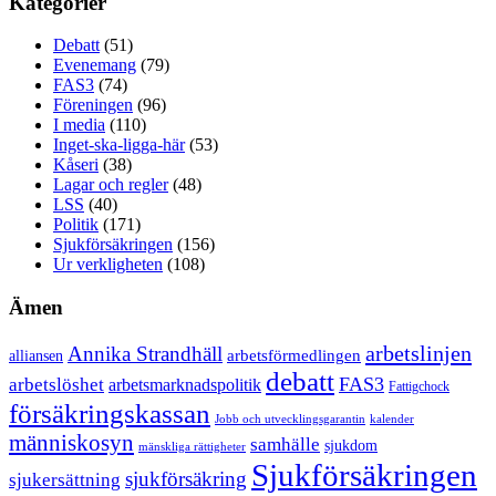
Kategorier
Debatt
(51)
Evenemang
(79)
FAS3
(74)
Föreningen
(96)
I media
(110)
Inget-ska-ligga-här
(53)
Kåseri
(38)
Lagar och regler
(48)
LSS
(40)
Politik
(171)
Sjukförsäkringen
(156)
Ur verkligheten
(108)
Ämen
arbetslinjen
Annika Strandhäll
arbetsförmedlingen
alliansen
debatt
FAS3
arbetslöshet
arbetsmarknadspolitik
Fattigchock
försäkringskassan
Jobb och utvecklingsgarantin
kalender
människosyn
samhälle
sjukdom
mänskliga rättigheter
Sjukförsäkringen
sjukförsäkring
sjukersättning