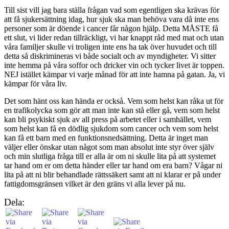
Till sist vill jag bara ställa frågan vad som egentligen ska krävas för
att få sjukersättning idag, hur sjuk ska man behöva vara då inte ens
personer som är döende i cancer får någon hjälp. Detta MÅSTE få
ett slut, vi lider redan tillräckligt, vi har knappt råd med mat och utan
våra familjer skulle vi troligen inte ens ha tak över huvudet och till
detta så diskrimineras vi både socialt och av myndigheter. Vi sitter
inte hemma på våra soffor och dricker vin och tycker livet är toppen.
NEJ istället kämpar vi varje månad för att inte hamna på gatan. Ja, vi
kämpar för våra liv.
Det som hänt oss kan hända er också. Vem som helst kan råka ut för
en trafikolycka som gör att man inte kan stå eller gå, vem som helst
kan bli psykiskt sjuk av all press på arbetet eller i samhället, vem
som helst kan få en dödlig sjukdom som cancer och vem som helst
kan få ett barn med en funktionsnedsättning. Detta är inget man
väljer eller önskar utan något som man absolut inte styr över själv
och min slutliga fråga till er alla är om ni skulle lita på att systemet
tar hand om er om detta händer eller tar hand om era barn? Vågar ni
lita på att ni blir behandlade rättssäkert samt att ni klarar er på under
fattigdomsgränsen vilket är den gräns vi alla lever på nu.
Dela: